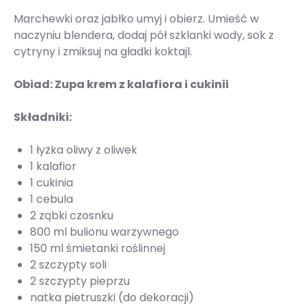
Marchewki oraz jabłko umyj i obierz. Umieść w
naczyniu blendera, dodaj pół szklanki wody, sok z
cytryny i zmiksuj na gładki koktajl.
Obiad: Zupa krem z kalafiora i cukinii
Składniki:
1 łyżka oliwy z oliwek
1 kalafior
1 cukinia
1 cebula
2 ząbki czosnku
800 ml bulionu warzywnego
150 ml śmietanki roślinnej
2 szczypty soli
2 szczypty pieprzu
natka pietruszki (do dekoracji)