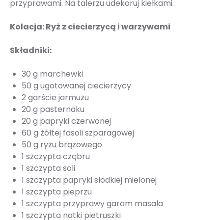
przyprawami. Na talerzu udekoruj kiełkami.
Kolacja: Ryż z ciecierzycą i warzywami
Składniki:
30 g marchewki
50 g ugotowanej ciecierzycy
2 garście jarmużu
20 g pasternaku
20 g papryki czerwonej
60 g żółtej fasoli szparagowej
50 g ryżu brązowego
1 szczypta cząbru
1 szczypta soli
1 szczypta papryki słodkiej mielonej
1 szczypta pieprzu
1 szczypta przyprawy garam masala
1 szczypta natki pietruszki