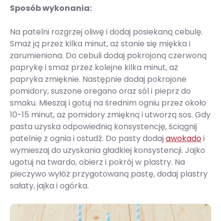
Sposób wykonania:
Na patelni rozgrzej oliwę i dodaj posiekaną cebulę.
Smaż ją przez kilka minut, aż stanie się miękka i
zarumieniona. Do cebuli dodaj pokrojoną czerwoną
paprykę i smaż przez kolejne kilka minut, aż
papryka zmięknie. Następnie dodaj pokrojone
pomidory, suszone oregano oraz sól i pieprz do
smaku. Mieszaj i gotuj na średnim ogniu przez około
10-15 minut, aż pomidory zmiękną i utworzą sos. Gdy
pasta uzyska odpowiednią konsystencję, ściągnij
patelnię z ognia i ostudź. Do pasty dodaj
awokado
i
wymieszaj do uzyskania gładkiej konsystencji. Jajko
ugotuj na twardo, obierz i pokrój w plastry. Na
pieczywo wyłóż przygotowaną pastę, dodaj plastry
sałaty, jajka i ogórka.