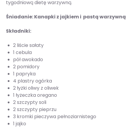
tygodniową dietę warzywną.
Śniadanie: Kanapki z jajkiem i pastą warzywną
Składniki:
2 liście sałaty
1 cebula
pół awokado
2 pomidory
1 papryka
4 plastry ogórka
2 łyżki oliwy z oliwek
1 łyżeczka oregano
2 szczypty soli
2 szczypty pieprzu
3 kromki pieczywa pełnoziarnistego
1 jajko