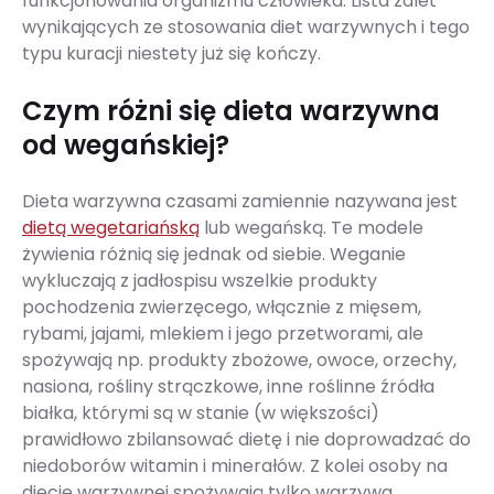
funkcjonowania organizmu człowieka. Lista zalet
wynikających ze stosowania diet warzywnych i tego
typu kuracji niestety już się kończy.
Czym różni się dieta warzywna
od wegańskiej?
Dieta warzywna czasami zamiennie nazywana jest
dietą wegetariańską
lub wegańską. Te modele
żywienia różnią się jednak od siebie. Weganie
wykluczają z jadłospisu wszelkie produkty
pochodzenia zwierzęcego, włącznie z mięsem,
rybami, jajami, mlekiem i jego przetworami, ale
spożywają np. produkty zbożowe, owoce, orzechy,
nasiona, rośliny strączkowe, inne roślinne źródła
białka, którymi są w stanie (w większości)
prawidłowo zbilansować dietę i nie doprowadzać do
niedoborów witamin i minerałów. Z kolei osoby na
diecie warzywnej spożywają tylko warzywa.