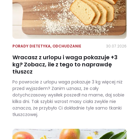
PORADY DIETETYKA
,
ODCHUDZANIE
30.07.2026
Wracasz z urlopu i waga pokazuje +3
kg? Zobacz, ile z tego to naprawdę
tłuszcz
Po powrocie z urlopu waga pokazuje 3 kg więcej niż
przed wyjazdem? Zanim uznasz, że cały
dotychczasowy wysiłek poszedł na marne, daj sobie
kilka dni. Tak szybki wzrost masy ciała zwykle nie
oznacza, że przybyło Ci dokładnie tyle samo tkanki
tłuszczowej.
Wracasz z urlopu i waga pokazuje +3 kg? Zobacz, ile z tego to naprawdę tłuszcz