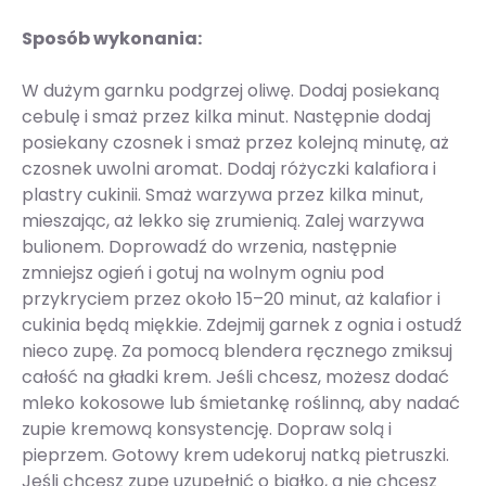
Sposób wykonania:
W dużym garnku podgrzej oliwę. Dodaj posiekaną
cebulę i smaż przez kilka minut. Następnie dodaj
posiekany czosnek i smaż przez kolejną minutę, aż
czosnek uwolni aromat. Dodaj różyczki kalafiora i
plastry cukinii. Smaż warzywa przez kilka minut,
mieszając, aż lekko się zrumienią. Zalej warzywa
bulionem. Doprowadź do wrzenia, następnie
zmniejsz ogień i gotuj na wolnym ogniu pod
przykryciem przez około 15–20 minut, aż kalafior i
cukinia będą miękkie. Zdejmij garnek z ognia i ostudź
nieco zupę. Za pomocą blendera ręcznego zmiksuj
całość na gładki krem. Jeśli chcesz, możesz dodać
mleko kokosowe lub śmietankę roślinną, aby nadać
zupie kremową konsystencję. Dopraw solą i
pieprzem. Gotowy krem udekoruj natką pietruszki.
Jeśli chcesz zupę uzupełnić o białko, a nie chcesz