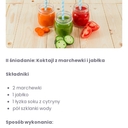
II śniadanie: Koktajl z marchewki i jabłka
Składniki
2 marchewki
1 jabłko
1 łyżka soku z cytryny
pół szklanki wody
Sposób wykonania: