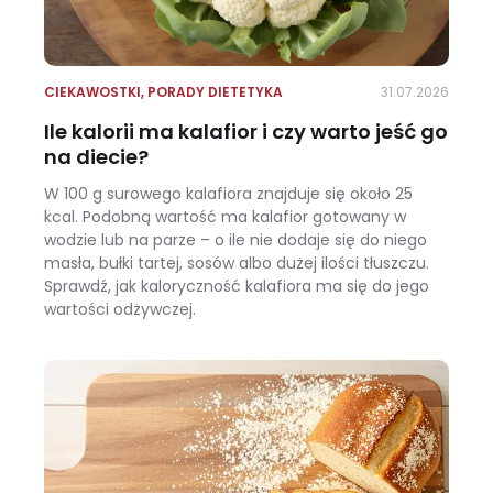
CIEKAWOSTKI
,
PORADY DIETETYKA
31.07.2026
Ile kalorii ma kalafior i czy warto jeść go
na diecie?
W 100 g surowego kalafiora znajduje się około 25
kcal. Podobną wartość ma kalafior gotowany w
wodzie lub na parze – o ile nie dodaje się do niego
masła, bułki tartej, sosów albo dużej ilości tłuszczu.
Sprawdź, jak kaloryczność kalafiora ma się do jego
wartości odżywczej.
Ile kalorii ma kalafior i czy warto jeść go na diecie?