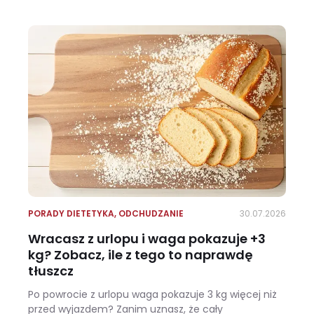
Ile kalorii ma kalafior i czy warto jeść go na diecie?
PORADY DIETETYKA
,
ODCHUDZANIE
30.07.2026
Wracasz z urlopu i waga pokazuje +3
kg? Zobacz, ile z tego to naprawdę
tłuszcz
Po powrocie z urlopu waga pokazuje 3 kg więcej niż
przed wyjazdem? Zanim uznasz, że cały