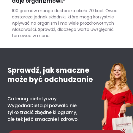
daje organizmowi?
100 gramów mango dostarcza około 70 kcal. Owoc
dostarcza jednak składniki, które mogą korzystnie
wpływać na organizm i ma wiele prozdrowotnych
właściwości. Sprawdź, dlaczego warto uwzględnić
ten owoc w menu.
Mango – ile kcal ma jeden owoc i co daje organizmowi?
Sprawdź, jak smaczne
może być odchudzanie
Catering dietetyczny
WygodnaDieta.pl pozwala nie
tylko tracić zbędne kilogramy,
ale też jeść smacznie i zdrowo.