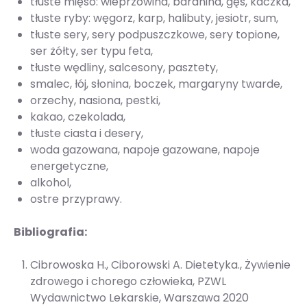
tłuste mięso: wieprzowina, baranina, gęś, kaczka,
tłuste ryby: węgorz, karp, halibuty, jesiotr, sum,
tłuste sery, sery podpuszczkowe, sery topione,
ser żółty, ser typu feta,
tłuste wędliny, salcesony, pasztety,
smalec, łój, słonina, boczek, margaryny twarde,
orzechy, nasiona, pestki,
kakao, czekolada,
tłuste ciasta i desery,
woda gazowana, napoje gazowane, napoje
energetyczne,
alkohol,
ostre przyprawy.
Bibliografia:
Cibrowoska H., Ciborowski A. Dietetyka., Żywienie
zdrowego i chorego człowieka, PZWL
Wydawnictwo Lekarskie, Warszawa 2020