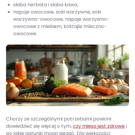
słaba herbata i słaba kawa,
napoje owocowe, soki warzywne, soki
warzywno-owocowe, napoje warzywno-
owocowe z mlekiem, koktajle mleczno-
owocowe.
Chorzy ze szczególnymi potrzebami powinni
dowiedzieć się więcej o tym,
czy mięso jest zdrowe
i
po jakie gatunki mogą sięgać. Dla większości