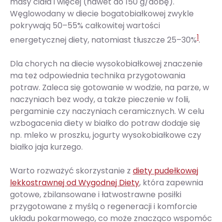
masy ciała i więcej (nawet do 150 g/dobę).
Węglowodany w diecie bogatobiałkowej zwykle
pokrywają 50–55% całkowitej wartości
1
energetycznej diety, natomiast tłuszcze 25–30%
.
Dla chorych na diecie wysokobiałkowej znaczenie
ma też odpowiednia technika przygotowania
potraw. Zaleca się gotowanie w wodzie, na parze, w
naczyniach bez wody, a także pieczenie w folii,
pergaminie czy naczyniach ceramicznych. W celu
wzbogacenia diety w białko do potraw dodaje się
np. mleko w proszku, jogurty wysokobiałkowe czy
białko jaja kurzego.
Warto rozważyć skorzystanie z
diety pudełkowej
lekkostrawnej od Wygodnej Diety
, która zapewnia
gotowe, zbilansowane i łatwostrawne posiłki
przygotowane z myślą o regeneracji i komforcie
układu pokarmowego, co może znacząco wspomóc