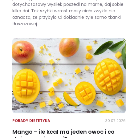
dotychczasowy wysiłek poszedł na marne, daj sobie
kilka dni. Tak szybki wzrost masy ciała zwykle nie
oznacza, że przybyło Ci dokładnie tyle samo tkanki
tłuszczowej.
Wracasz z urlopu i waga pokazuje +3 kg? Zobacz, ile z tego to naprawdę tłuszcz
PORADY DIETETYKA
30.07.2026
Mango – ile kcal ma jeden owoc i co