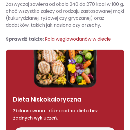
Zazwyczaj zawiera od około 240 do 270 kcal w 100 g,
choć wszystko zależy od rodzaju zastosowanej mąki
(kukurydzianej, ryżowej czy gryczanej) oraz
dodatków, takich jak nasiona czy orzechy.
Sprawdź także:
Rola węglowodanów w diecie
Dieta Niskokaloryczna
Zbilansowana i różnorodna dieta bez
żadnych wykluczeń.