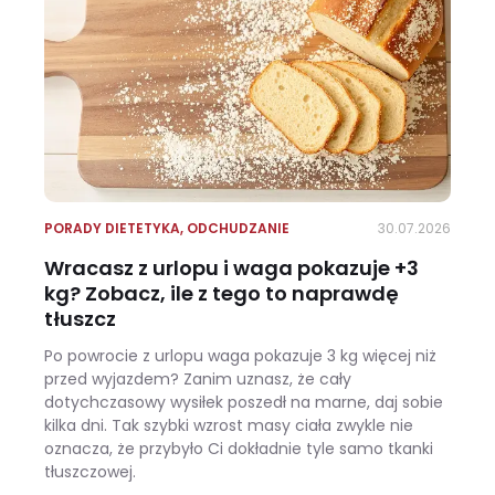
PORADY DIETETYKA
,
ODCHUDZANIE
30.07.2026
Wracasz z urlopu i waga pokazuje +3
kg? Zobacz, ile z tego to naprawdę
tłuszcz
Po powrocie z urlopu waga pokazuje 3 kg więcej niż
przed wyjazdem? Zanim uznasz, że cały
dotychczasowy wysiłek poszedł na marne, daj sobie
kilka dni. Tak szybki wzrost masy ciała zwykle nie
oznacza, że przybyło Ci dokładnie tyle samo tkanki
tłuszczowej.
Wracasz z urlopu i waga pokazuje +3 kg? Zobacz, ile z tego to naprawdę tłuszcz