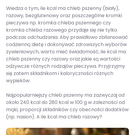
Wiedza o tym, ile kcal ma chleb pszenny (biały),
razowy, bezglutenowy oraz poszczególne kromki
pieczywa np. kromka chleba pszennego czy
kromka chleba razowego przydaje się nie tylko
podczas odchudzania. Aby prawidłowo zbilansować
codzienną dietę i dokonywać zdrowszych wyborów
żywieniowych, warto mieć świadomość, ile kcal ma
chleb pszenny czy razowy oraz jakie są wartości
odżywcze różnych rodzajów pieczywa. Przyjrzyjmy
się zatem składnikom i kaloryczności różnych
wypieków.
Najpopularniejszy chleb pszenny ma zazwyczaj od
około 240 kcal do 280 kcal w 100 g w zależności od
mąki, proporcji składników czy obecności dodatków
(np. nasion). A ile kcal ma chleb razowy?