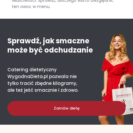
właściwości. Sprawdź, dlaczego warto uwzględnić
ten owoc w menu.
Mango – ile kcal ma jeden owoc i co daje organizmowi?
Sprawdź, jak smaczne
może być odchudzanie
Catering dietetyczny
WygodnaDieta.pl pozwala nie
tylko tracić zbędne kilogramy,
ale też jeść smacznie i zdrowo.
Zamów dietę