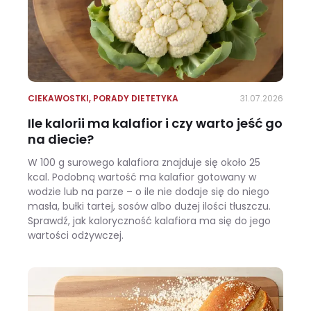
CIEKAWOSTKI
,
PORADY DIETETYKA
31.07.2026
Ile kalorii ma kalafior i czy warto jeść go
na diecie?
W 100 g surowego kalafiora znajduje się około 25
kcal. Podobną wartość ma kalafior gotowany w
wodzie lub na parze – o ile nie dodaje się do niego
masła, bułki tartej, sosów albo dużej ilości tłuszczu.
Sprawdź, jak kaloryczność kalafiora ma się do jego
wartości odżywczej.
Ile kalorii ma kalafior i czy warto jeść go na diecie?