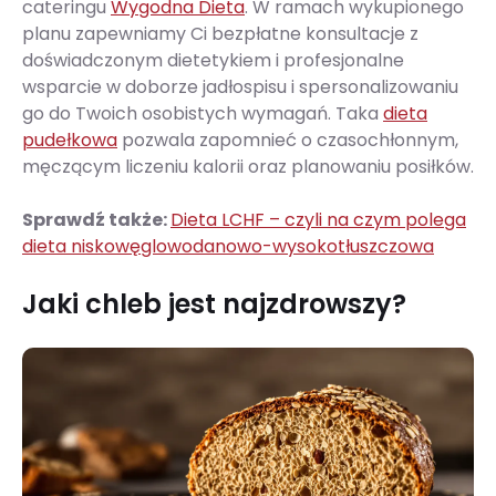
cateringu
Wygodna Dieta
. W ramach wykupionego
planu zapewniamy Ci bezpłatne konsultacje z
doświadczonym dietetykiem i profesjonalne
wsparcie w doborze jadłospisu i spersonalizowaniu
go do Twoich osobistych wymagań. Taka
dieta
pudełkowa
pozwala zapomnieć o czasochłonnym,
męczącym liczeniu kalorii oraz planowaniu posiłków.
Sprawdź także:
Dieta LCHF – czyli na czym polega
dieta niskowęglowodanowo-wysokotłuszczowa
Jaki chleb jest najzdrowszy?