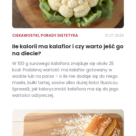
CIEKAWOSTKI
,
PORADY DIETETYKA
31.07.2026
Ile kalorii ma kalafior i czy warto jeść go
na diecie?
W 100 g surowego kalafiora znajduje się około 25
kcal. Podobną wartość ma kalafior gotowany w
wodzie lub na parze – o ile nie dodaje się do niego
masła, bułki tartej, sosów albo dużej ilości tłuszczu.
Sprawdź, jak kaloryczność kalafiora ma się do jego
wartości odżywczej.
Ile kalorii ma kalafior i czy warto jeść go na diecie?