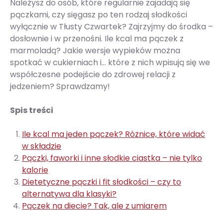
Należysz do osób, które regularnie zajadają się
pączkami, czy sięgasz po ten rodzaj słodkości
wyłącznie w Tłusty Czwartek? Zajrzyjmy do środka –
dosłownie i w przenośni. Ile kcal ma pączek z
marmoladą? Jakie wersje wypieków można
spotkać w cukierniach i... które z nich wpisują się we
współczesne podejście do zdrowej relacji z
jedzeniem? Sprawdzamy!
Spis treści
Ile kcal ma jeden pączek? Różnice, które widać
w składzie
Pączki, faworki i inne słodkie ciastka – nie tylko
kalorie
Dietetyczne pączki i fit słodkości – czy to
alternatywa dla klasyki?
Pączek na diecie? Tak, ale z umiarem