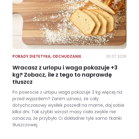
PORADY DIETETYKA
,
ODCHUDZANIE
30.07.2026
Wracasz z urlopu i waga pokazuje +3
kg? Zobacz, ile z tego to naprawdę
tłuszcz
Po powrocie z urlopu waga pokazuje 3 kg więcej niż
przed wyjazdem? Zanim uznasz, że cały
dotychczasowy wysiłek poszedł na marne, daj sobie
kilka dni. Tak szybki wzrost masy ciała zwykle nie
oznacza, że przybyło Ci dokładnie tyle samo tkanki
tłuszczowej.
Wracasz z urlopu i waga pokazuje +3 kg? Zobacz, ile z tego to naprawdę tłuszcz