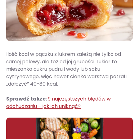
Ilość kcal w pączku z lukrem zależą nie tylko od
samej polewy, ale też od jej grubości. Lukier to
mieszanka cukru pudru i wody lub soku
cytrynowego, więc nawet cienka warstwa potrafi
„dołożyć” 40-80 kcal.
Sprawdź także:
9 najczęstszych błędów w
odchudzaniu – jak ich uniknąć?