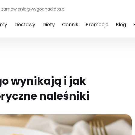
zamowienia@wygodnadieta.pl
amy
Dostawy
Diety
Cennik
Promocje
Blog
go wynikają i jak
ryczne naleśniki