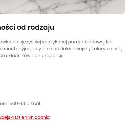
ości od rodzaju
owiada najczęściej spotykanej porcji obiadowej lub
i orientacyjne, aby poznać dokładniejszą kaloryczność,
h składników i ich proporcji.
kiem: 500–650 kcal.
pejski Dzień Śniadania