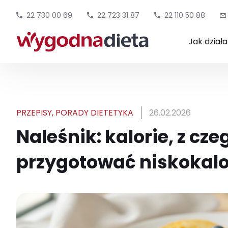
22 730 00 69
22 723 31 87
22 110 50 88
Jak dział
PRZEPISY
,
PORADY DIETETYKA
26.02.2026
Naleśnik: kalorie, z cze
przygotować niskokalo