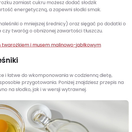
arożku zamiast cukru możesz dodać słodzik
 wartość energetyczną, a zapewni słodki smak.
aleśniki o mniejszej średnicy) oraz sięgać po dodatki o
ce czy twaróg o obniżonej zawartości tłuszczu.
ym twarożkiem i musem malinowo-jabłkowym
eśniki
ycące i łatwe do wkomponowania w codzienną dietę,
 sposobie przygotowania. Poniżej znajdziesz przepis na
wno na słodko, jak i w wersji wytrawnej.