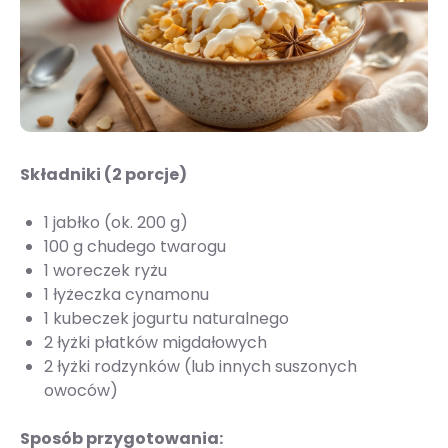
Składniki (2 porcje)
1 jabłko (ok. 200 g)
100 g chudego twarogu
1 woreczek ryżu
1 łyżeczka cynamonu
1 kubeczek jogurtu naturalnego
2 łyżki płatków migdałowych
2 łyżki rodzynków (lub innych suszonych
owoców)
Sposób przygotowania: