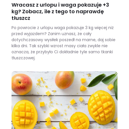
Wracasz z urlopu i waga pokazuje +3
kg? Zobacz, ile z tego to naprawdę
tłuszcz
Po powrocie z urlopu waga pokazuje 3 kg więcej niż
przed wyjazdem? Zanim uznasz, że cały
dotychczasowy wysiłek poszedł na marne, daj sobie
kilka dni. Tak szybki wzrost masy ciała zwykle nie
oznacza, że przybyło Ci dokładnie tyle samo tkanki
tłuszczowej.
Wracasz z urlopu i waga pokazuje +3 kg? Zobacz, ile z tego to naprawdę tłuszcz