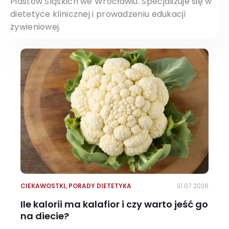
Piastów Śląskich we Wrocławiu. Specjalizuje się w
dietetyce klinicznej i prowadzeniu edukacji
żywieniowej.
CIEKAWOSTKI
,
PORADY DIETETYKA
31.07.2026
Ile kalorii ma kalafior i czy warto jeść go
na diecie?