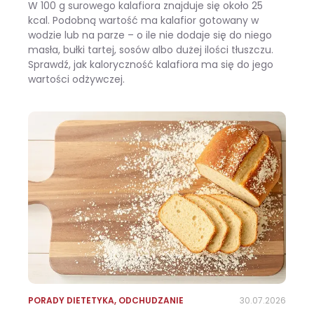
W 100 g surowego kalafiora znajduje się około 25
kcal. Podobną wartość ma kalafior gotowany w
wodzie lub na parze – o ile nie dodaje się do niego
masła, bułki tartej, sosów albo dużej ilości tłuszczu.
Sprawdź, jak kaloryczność kalafiora ma się do jego
wartości odżywczej.
Ile kalorii ma kalafior i czy warto jeść go na diecie?
PORADY DIETETYKA
,
ODCHUDZANIE
30.07.2026