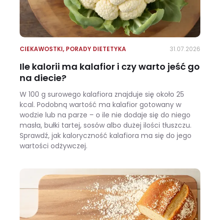
CIEKAWOSTKI
,
PORADY DIETETYKA
31.07.2026
Ile kalorii ma kalafior i czy warto jeść go
na diecie?
W 100 g surowego kalafiora znajduje się około 25
kcal. Podobną wartość ma kalafior gotowany w
wodzie lub na parze – o ile nie dodaje się do niego
masła, bułki tartej, sosów albo dużej ilości tłuszczu.
Sprawdź, jak kaloryczność kalafiora ma się do jego
wartości odżywczej.
Ile kalorii ma kalafior i czy warto jeść go na diecie?