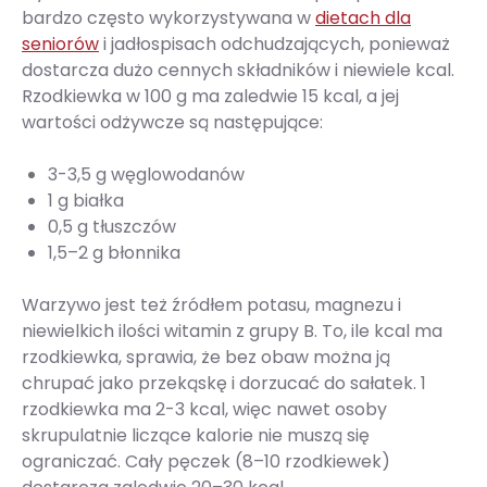
bardzo często wykorzystywana w
dietach dla
seniorów
i jadłospisach odchudzających, ponieważ
dostarcza dużo cennych składników i niewiele kcal.
Rzodkiewka w 100 g ma zaledwie 15 kcal, a jej
wartości odżywcze są następujące:
3-3,5 g węglowodanów
1 g białka
0,5 g tłuszczów
1,5–2 g błonnika
Warzywo jest też źródłem potasu, magnezu i
niewielkich ilości witamin z grupy B. To, ile kcal ma
rzodkiewka, sprawia, że bez obaw można ją
chrupać jako przekąskę i dorzucać do sałatek. 1
rzodkiewka ma 2-3 kcal, więc nawet osoby
skrupulatnie liczące kalorie nie muszą się
ograniczać. Cały pęczek (8–10 rzodkiewek)