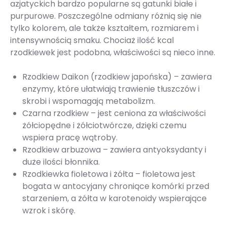
azjatyckich bardzo popularne są gatunki białe i
purpurowe. Poszczególne odmiany różnią się nie
tylko kolorem, ale także kształtem, rozmiarem i
intensywnością smaku. Chociaż ilość kcal
rzodkiewek jest podobna, właściwości są nieco inne.
Rzodkiew Daikon (rzodkiew japońska) – zawiera
enzymy, które ułatwiają trawienie tłuszczów i
skrobi i wspomagają metabolizm.
Czarna rzodkiew – jest ceniona za właściwości
żółciopędne i żółciotwórcze, dzięki czemu
wspiera pracę wątroby.
Rzodkiew arbuzowa – zawiera antyoksydanty i
duże ilości błonnika.
Rzodkiewka fioletowa i żółta – fioletowa jest
bogata w antocyjany chroniące komórki przed
starzeniem, a żółta w karotenoidy wspierające
wzrok i skórę.