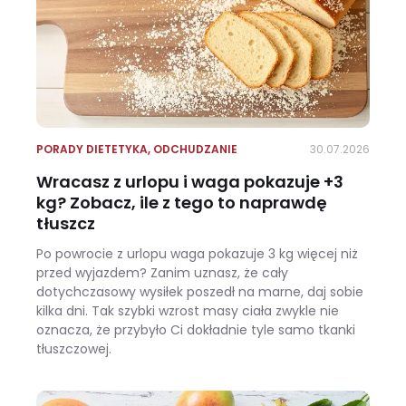
PORADY DIETETYKA
,
ODCHUDZANIE
30.07.2026
Wracasz z urlopu i waga pokazuje +3
kg? Zobacz, ile z tego to naprawdę
tłuszcz
Po powrocie z urlopu waga pokazuje 3 kg więcej niż
przed wyjazdem? Zanim uznasz, że cały
dotychczasowy wysiłek poszedł na marne, daj sobie
kilka dni. Tak szybki wzrost masy ciała zwykle nie
oznacza, że przybyło Ci dokładnie tyle samo tkanki
tłuszczowej.
Wracasz z urlopu i waga pokazuje +3 kg? Zobacz, ile z tego to naprawdę tłuszcz