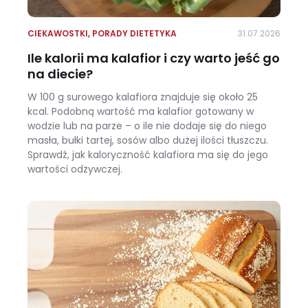
CIEKAWOSTKI
,
PORADY DIETETYKA
31.07.2026
Ile kalorii ma kalafior i czy warto jeść go
na diecie?
W 100 g surowego kalafiora znajduje się około 25
kcal. Podobną wartość ma kalafior gotowany w
wodzie lub na parze – o ile nie dodaje się do niego
masła, bułki tartej, sosów albo dużej ilości tłuszczu.
Sprawdź, jak kaloryczność kalafiora ma się do jego
wartości odżywczej.
Ile kalorii ma kalafior i czy warto jeść go na diecie?