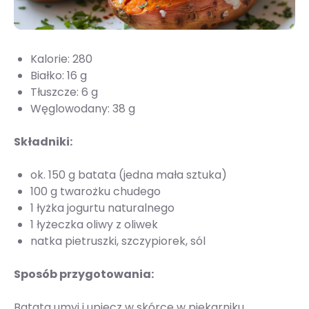
Kalorie: 280
Białko: 16 g
Tłuszcze: 6 g
Węglowodany: 38 g
Składniki:
ok. 150 g batata (jedna mała sztuka)
100 g twarożku chudego
1 łyżka jogurtu naturalnego
1 łyżeczka oliwy z oliwek
natka pietruszki, szczypiorek, sól
Sposób przygotowania:
Batata umyj i upiecz w skórce w piekarniku