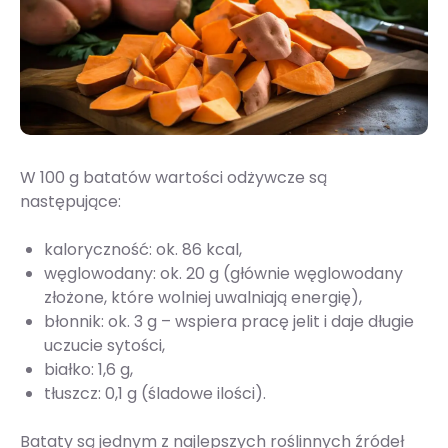
W 100 g batatów wartości odżywcze są
następujące:
kaloryczność: ok. 86 kcal,
węglowodany: ok. 20 g (głównie węglowodany
złożone, które wolniej uwalniają energię),
błonnik: ok. 3 g – wspiera pracę jelit i daje długie
uczucie sytości,
białko: 1,6 g,
tłuszcz: 0,1 g (śladowe ilości).
Bataty są jednym z najlepszych roślinnych źródeł