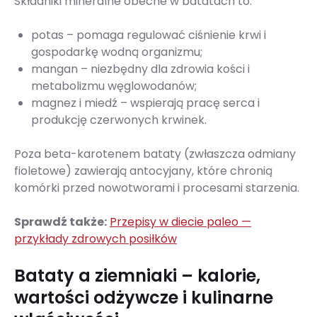
Składniki mineralne obecne w batatach to:
potas – pomaga regulować ciśnienie krwi i
gospodarkę wodną organizmu;
mangan – niezbędny dla zdrowia kości i
metabolizmu węglowodanów;
magnez i miedź – wspierają pracę serca i
produkcję czerwonych krwinek.
Poza beta-karotenem bataty (zwłaszcza odmiany
fioletowe) zawierają antocyjany, które chronią
komórki przed nowotworami i procesami starzenia.
Sprawdź także:
Przepisy w diecie paleo —
przykłady zdrowych posiłków
Bataty a ziemniaki – kalorie,
wartości odżywcze i kulinarne