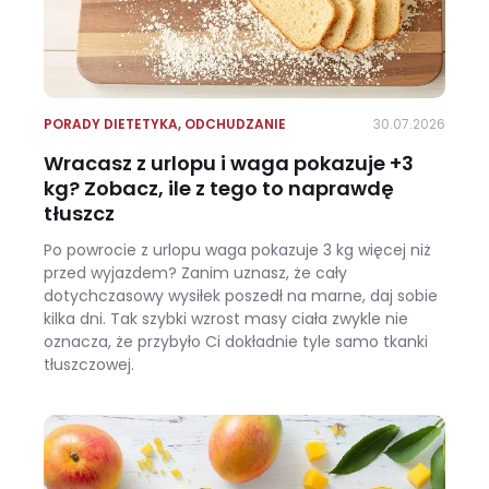
PORADY DIETETYKA
,
ODCHUDZANIE
30.07.2026
Wracasz z urlopu i waga pokazuje +3
kg? Zobacz, ile z tego to naprawdę
tłuszcz
Po powrocie z urlopu waga pokazuje 3 kg więcej niż
przed wyjazdem? Zanim uznasz, że cały
dotychczasowy wysiłek poszedł na marne, daj sobie
kilka dni. Tak szybki wzrost masy ciała zwykle nie
oznacza, że przybyło Ci dokładnie tyle samo tkanki
tłuszczowej.
Wracasz z urlopu i waga pokazuje +3 kg? Zobacz, ile z tego to naprawdę tłuszcz