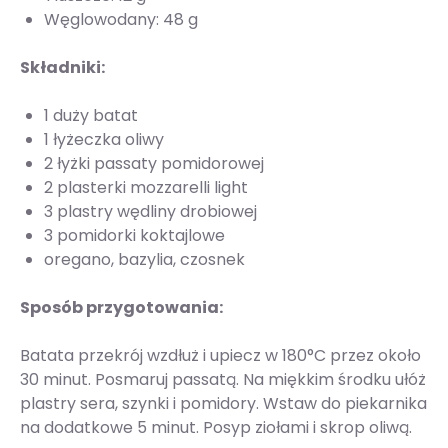
Węglowodany: 48 g
Składniki:
1 duży batat
1 łyżeczka oliwy
2 łyżki passaty pomidorowej
2 plasterki mozzarelli light
3 plastry wędliny drobiowej
3 pomidorki koktajlowe
oregano, bazylia, czosnek
Sposób przygotowania:
Batata przekrój wzdłuż i upiecz w 180°C przez około
30 minut. Posmaruj passatą. Na miękkim środku ułóż
plastry sera, szynki i pomidory. Wstaw do piekarnika
na dodatkowe 5 minut. Posyp ziołami i skrop oliwą.