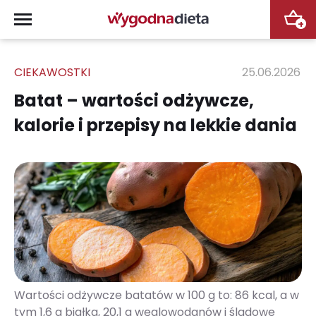
+
CIEKAWOSTKI
25.06.2026
Batat – wartości odżywcze,
kalorie i przepisy na lekkie dania
Wartości odżywcze batatów w 100 g to: 86 kcal, a w
tym 1,6 g białka, 20,1 g węglowodanów i śladowe