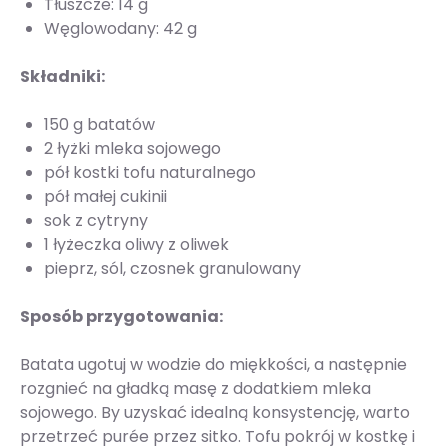
Tłuszcze: 14 g
Węglowodany: 42 g
Składniki:
150 g batatów
2 łyżki mleka sojowego
pół kostki tofu naturalnego
pół małej cukinii
sok z cytryny
1 łyżeczka oliwy z oliwek
pieprz, sól, czosnek granulowany
Sposób przygotowania:
Batata ugotuj w wodzie do miękkości, a następnie
rozgnieć na gładką masę z dodatkiem mleka
sojowego. By uzyskać idealną konsystencję, warto
przetrzeć purée przez sitko. Tofu pokrój w kostkę i