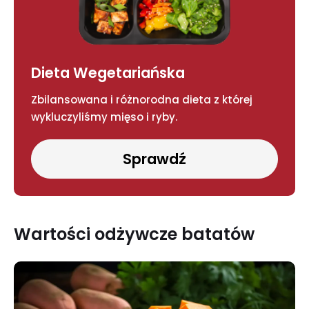
Dieta Wegetariańska
Zbilansowana i różnorodna dieta z której
wykluczyliśmy mięso i ryby.
Sprawdź
Wartości odżywcze batatów