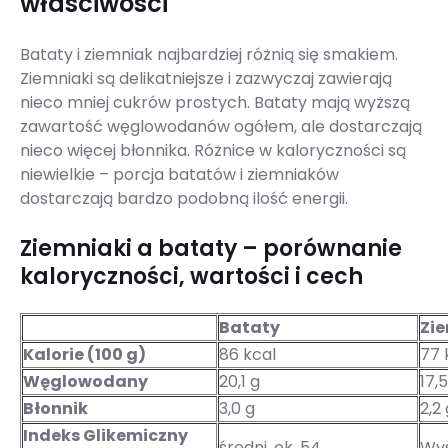
właściwości
Bataty i ziemniak najbardziej różnią się smakiem.
Ziemniaki są delikatniejsze i zazwyczaj zawierają
nieco mniej cukrów prostych. Bataty mają wyższą
zawartość węglowodanów ogółem, ale dostarczają
nieco więcej błonnika. Różnice w kaloryczności są
niewielkie – porcja batatów i ziemniaków
dostarczają bardzo podobną ilość energii.
Ziemniaki a bataty – porównanie
kaloryczności, wartości i cech
Bataty
Zi
Kalorie (100 g)
86 kcal
77 
Węglowodany
20,1 g
17,5
Błonnik
3,0 g
2,2 
Indeks Glikemiczny
średni, ok. 54
Wys