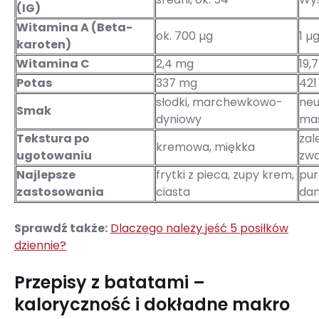
(IG)
Witamina A (Beta-
ok. 700 µg
1 µ
karoten)
Witamina C
2,4 mg
19,
Potas
337 mg
421
słodki, marchewkowo-
neu
Smak
dyniowy
ma
Tekstura po
zal
kremowa, miękka
ugotowaniu
zwa
Najlepsze
frytki z pieca, zupy krem,
pur
zastosowania
ciasta
dan
Sprawdź także:
Dlaczego należy jeść 5 posiłków
dziennie?
Przepisy z batatami –
kaloryczność i dokładne makro