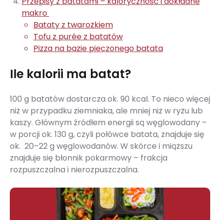
Przepisy z batatami – kaloryczność i dokładne
makro
Bataty z twarożkiem
Tofu z purée z batatów
Pizza na bazie pieczonego batata
Ile kalorii ma batat?
100 g batatów dostarcza ok. 90 kcal. To nieco więcej
niż w przypadku ziemniaka, ale mniej niż w ryżu lub
kaszy. Głównym źródłem energii są węglowodany –
w porcji ok. 130 g, czyli połówce batata, znajduje się
ok. 20–22 g węglowodanów. W skórce i miąższu
znajduje się błonnik pokarmowy – frakcja
rozpuszczalna i nierozpuszczalna.