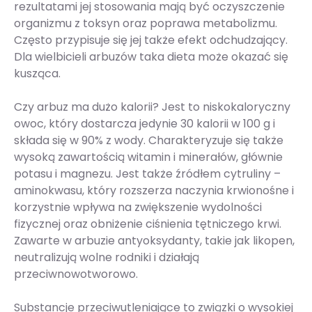
rezultatami jej stosowania mają być oczyszczenie
organizmu z toksyn oraz poprawa metabolizmu.
Często przypisuje się jej także efekt odchudzający.
Dla wielbicieli arbuzów taka dieta może okazać się
kusząca.
Czy arbuz ma dużo kalorii? Jest to niskokaloryczny
owoc, który dostarcza jedynie 30 kalorii w 100 g i
składa się w 90% z wody. Charakteryzuje się także
wysoką zawartością witamin i minerałów, głównie
potasu i magnezu. Jest także źródłem cytruliny –
aminokwasu, który rozszerza naczynia krwionośne i
korzystnie wpływa na zwiększenie wydolności
fizycznej oraz obniżenie ciśnienia tętniczego krwi.
Zawarte w arbuzie antyoksydanty, takie jak likopen,
neutralizują wolne rodniki i działają
przeciwnowotworowo.
Substancje przeciwutleniające to związki o wysokiej