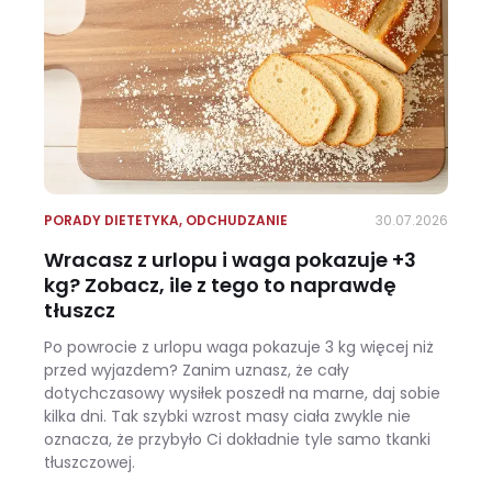
PORADY DIETETYKA
,
ODCHUDZANIE
30.07.2026
Wracasz z urlopu i waga pokazuje +3
kg? Zobacz, ile z tego to naprawdę
tłuszcz
Po powrocie z urlopu waga pokazuje 3 kg więcej niż
przed wyjazdem? Zanim uznasz, że cały
dotychczasowy wysiłek poszedł na marne, daj sobie
kilka dni. Tak szybki wzrost masy ciała zwykle nie
oznacza, że przybyło Ci dokładnie tyle samo tkanki
tłuszczowej.
Wracasz z urlopu i waga pokazuje +3 kg? Zobacz, ile z tego to naprawdę tłuszcz