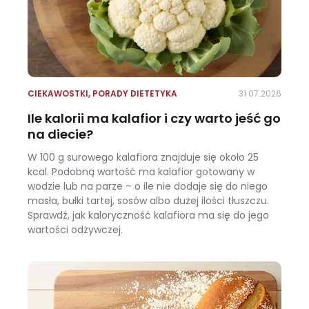
CIEKAWOSTKI
,
PORADY DIETETYKA
31.07.2026
Ile kalorii ma kalafior i czy warto jeść go
na diecie?
W 100 g surowego kalafiora znajduje się około 25
kcal. Podobną wartość ma kalafior gotowany w
wodzie lub na parze – o ile nie dodaje się do niego
masła, bułki tartej, sosów albo dużej ilości tłuszczu.
Sprawdź, jak kaloryczność kalafiora ma się do jego
wartości odżywczej.
Ile kalorii ma kalafior i czy warto jeść go na diecie?