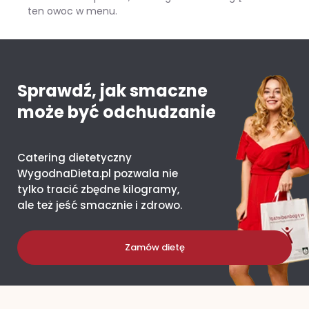
ten owoc w menu.
Mango – ile kcal ma jeden owoc i co daje organizmowi?
Sprawdź, jak smaczne
może być odchudzanie
Catering dietetyczny
WygodnaDieta.pl pozwala nie
tylko tracić zbędne kilogramy,
ale też jeść smacznie i zdrowo.
Zamów dietę