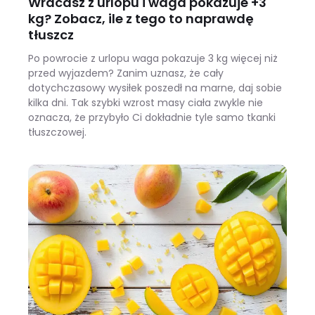
Wracasz z urlopu i waga pokazuje +3
kg? Zobacz, ile z tego to naprawdę
tłuszcz
Po powrocie z urlopu waga pokazuje 3 kg więcej niż
przed wyjazdem? Zanim uznasz, że cały
dotychczasowy wysiłek poszedł na marne, daj sobie
kilka dni. Tak szybki wzrost masy ciała zwykle nie
oznacza, że przybyło Ci dokładnie tyle samo tkanki
tłuszczowej.
Wracasz z urlopu i waga pokazuje +3 kg? Zobacz, ile z tego to naprawdę tłuszcz