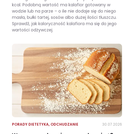
kcal. Podobną wartość ma kalafior gotowany w
wodzie lub na parze – o ile nie dodaje się do niego
masła, bułki tartej, sosów albo dużej ilości tłuszczu.
Sprawdź, jak kaloryczność kalafiora ma się do jego
wartości odżywczej.
Ile kalorii ma kalafior i czy warto jeść go na diecie?
PORADY DIETETYKA
,
ODCHUDZANIE
30.07.2026