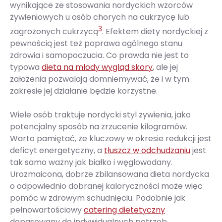
wynikające ze stosowania nordyckich wzorców
żywieniowych u osób chorych na cukrzycę lub
3
zagrożonych cukrzycą
. Efektem diety nordyckiej z
pewnością jest też poprawa ogólnego stanu
zdrowia i samopoczucia. Co prawda nie jest to
typowa
dieta na młody wygląd skory
, ale jej
założenia pozwalają domniemywać, że i w tym
zakresie jej działanie będzie korzystne.
Wiele osób traktuje nordycki styl żywienia, jako
potencjalny sposób na zrzucenie kilogramów.
Warto pamiętać, że kluczowy w okresie redukcji jest
deficyt energetyczny, a
tłuszcz w odchudzaniu
jest
tak samo ważny jak białko i węglowodany.
Urozmaicona, dobrze zbilansowana dieta nordycka
o odpowiednio dobranej kaloryczności może więc
pomóc w zdrowym schudnięciu. Podobnie jak
pełnowartościowy
catering dietetyczny
dopasowany do indywidualnych potrzeb.