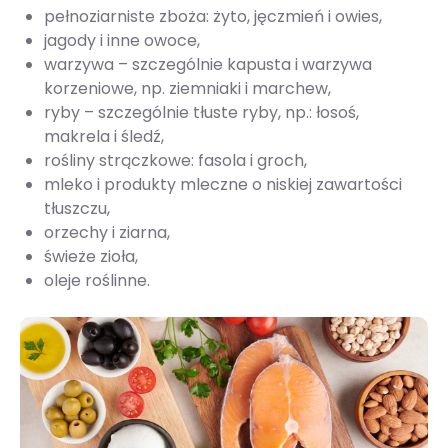
pełnoziarniste zboża: żyto, jęczmień i owies,
jagody i inne owoce,
warzywa – szczególnie kapusta i warzywa
korzeniowe, np. ziemniaki i marchew,
ryby – szczególnie tłuste ryby, np.: łosoś,
makrela i śledź,
rośliny strączkowe: fasola i groch,
mleko i produkty mleczne o niskiej zawartości
tłuszczu,
orzechy i ziarna,
świeże zioła,
oleje roślinne.