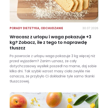
PORADY DIETETYKA
,
ODCHUDZANIE
30.07.2026
Wracasz z urlopu i waga pokazuje +3
kg? Zobacz, ile z tego to naprawdę
tłuszcz
Po powrocie z urlopu waga pokazuje 3 kg więcej niż
przed wyjazdem? Zanim uznasz, że cały
dotychczasowy wysiłek poszedł na marne, daj sobie
kilka dni. Tak szybki wzrost masy ciała zwykle nie
oznacza, że przybyło Ci dokładnie tyle samo tkanki
tłuszczowej.
Wracasz z urlopu i waga pokazuje +3 kg? Zobacz, ile z tego to naprawdę tłuszcz