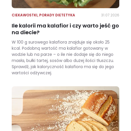
CIEKAWOSTKI
,
PORADY DIETETYKA
31.07.2026
Ile kalorii ma kalafior i czy warto jeść go
na diecie?
W 100 g surowego kalafiora znajduje się około 25
kcal. Podobną wartość ma kalafior gotowany w
wodzie lub na parze – o ile nie dodaje się do niego
masła, bułki tartej, sosów albo dużej ilości tłuszczu.
Sprawdź, jak kaloryczność kalafiora ma się do jego
wartości odżywczej.
Ile kalorii ma kalafior i czy warto jeść go na diecie?