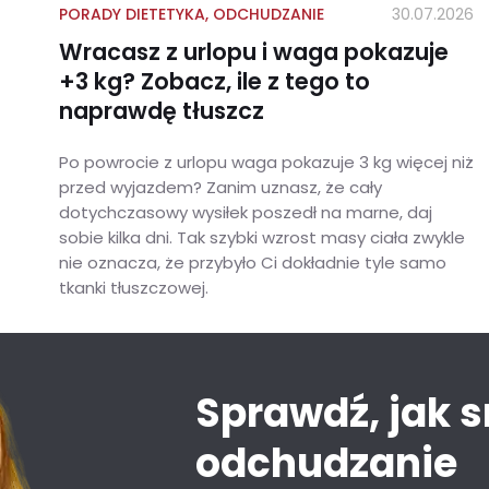
PORADY DIETETYKA
,
ODCHUDZANIE
30.07.2026
Wracasz z urlopu i waga pokazuje
+3 kg? Zobacz, ile z tego to
naprawdę tłuszcz
Po powrocie z urlopu waga pokazuje 3 kg więcej niż
przed wyjazdem? Zanim uznasz, że cały
dotychczasowy wysiłek poszedł na marne, daj
sobie kilka dni. Tak szybki wzrost masy ciała zwykle
nie oznacza, że przybyło Ci dokładnie tyle samo
tkanki tłuszczowej.
Wracasz z urlopu i waga pokazuje +3 kg? Zobacz, ile z tego to naprawdę tłuszcz
Sprawdź, jak 
odchudzanie