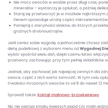
Nie mocz owoców w wodzie przez długi czas, poni
minerałów – wystarczy je opłukać, a później delika
Staraj się przetworzyć je w możliwie najkrótszym 
tlenem spowoduje utratę części mikroelementów
Pamiętaj o sterylności słoików, do których przekł
groźnych drobnoustrojów.
Jeśli cenisz sobie wygodę, a jednocześnie chcesz za
dietę pudełkową z wyborem menu od
Wygodnej Die
wybór spośród wielu dań, dzięki czemu łatwo włączys
przetwory, zachowując przy tym pełnię składników o
Jednak, aby zachować jak najwięcej cennych dla zd
owoce, część z nich warto zamrozić. W tym celu opłuc
trwałości mrożonych owoców to od 8 do nawet 12 mi
Sprawdź także:
Koktajl malinowo-brzoskwiniowy
Nic nie zastąpi smaku świeżych jagód czy malin jedzo