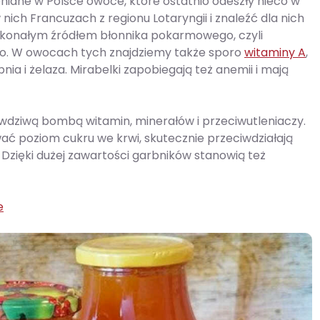
niane w Polsce owoce, które ostatnio odeszły nieco w
ich Francuzach z regionu Lotaryngii i znaleźć dla nich
oskonałym źródłem błonnika pokarmowego, czyli
ego. W owocach tych znajdziemy także sporo
witaminy A
,
pnia i żelaza. Mirabelki zapobiegają też anemii i mają
awdziwą bombą witamin, minerałów i przeciwutleniaczy.
ć poziom cukru we krwi, skutecznie przeciwdziałają
Dzięki dużej zawartości garbników stanowią też
e