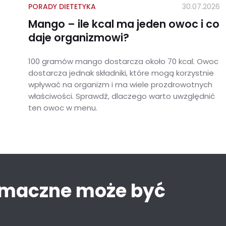
PORADY DIETETYKA
30.07.2026
Mango – ile kcal ma jeden owoc i co
daje organizmowi?
100 gramów mango dostarcza około 70 kcal. Owoc
dostarcza jednak składniki, które mogą korzystnie
wpływać na organizm i ma wiele prozdrowotnych
właściwości. Sprawdź, dlaczego warto uwzględnić
ten owoc w menu.
Mango – ile kcal ma jeden owoc i co daje organizmowi?
smaczne może być