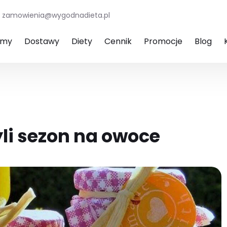
zamowienia@wygodnadieta.pl
amy
Dostawy
Diety
Cennik
Promocje
Blog
li sezon na owoce