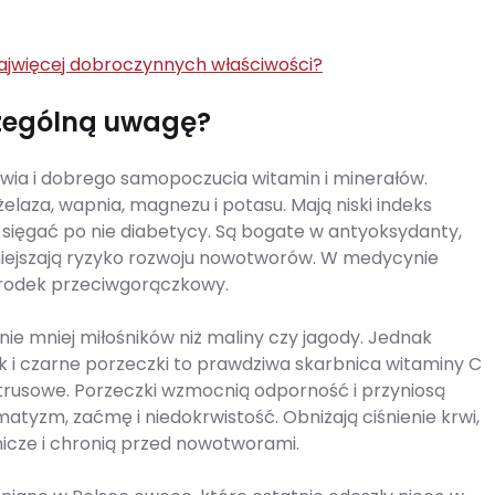
ajwięcej dobroczynnych właściwości?
czególną uwagę?
rowia i dobrego samopoczucia witamin i minerałów.
żelaza, wapnia, magnezu i potasu. Mają niski indeks
 sięgać po nie diabetycy. Są bogate w antyoksydanty,
niejszają ryzyko rozwoju nowotworów. W medycynie
środek przeciwgorączkowy.
ie mniej miłośników niż maliny czy jagody. Jednak
ak i czarne porzeczki to prawdziwa skarbnica witaminy C
cytrusowe. Porzeczki wzmocnią odporność i przyniosą
tyzm, zaćmę i niedokrwistość. Obniżają ciśnienie krwi,
ętnicze i chronią przed nowotworami.