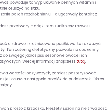
eważ powoduje to wypłukiwanie cennych witamin i
tnie osuszyć na sitku.
czasie po ich rozdrobnieniu – długotrwały kontakt z
.
adasz przetwory – dzięki temu unikniesz rozwoju
dbać o zdrowe i zróżnicowane posiłki, warto rozważyć
ty
. Ten catering dietetyczny pozwala na codzienny
z do swojego jadłospisu sezonowe owoce i ich
dżywczych. Więcej informacji znajdziesz
tutaj
.
rowia wartości odżywczych, zamiast pasteryzować
z je i osusz, a następnie przełóż do pudełeczek. Okres
esięcy.
nych prosto z krzaczka. Niestety sezon na nie trwa dość