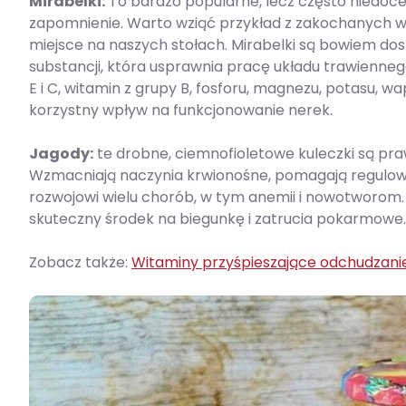
Mirabelki:
To bardzo popularne, lecz często niedoce
zapomnienie. Warto wziąć przykład z zakochanych w n
miejsce na naszych stołach. Mirabelki są bowiem d
substancji, która usprawnia pracę układu trawienn
E i C, witamin z grupy B, fosforu, magnezu, potasu, wa
korzystny wpływ na funkcjonowanie nerek.
Jagody:
te drobne, ciemnofioletowe kuleczki są pr
Wzmacniają naczynia krwionośne, pomagają regulowa
rozwojowi wielu chorób, w tym anemii i nowotworom. 
skuteczny środek na biegunkę i zatrucia pokarmowe.
Zobacz także:
Witaminy przyśpieszające odchudzani