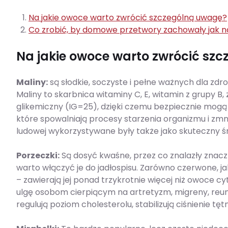
Na jakie owoce warto zwrócić szczególną uwagę?
Co zrobić, by domowe przetwory zachowały jak n
Na jakie owoce warto zwrócić sz
Maliny:
są słodkie, soczyste i pełne ważnych dla zd
Maliny to skarbnica witaminy C, E, witamin z grupy B, 
glikemiczny (IG=25), dzięki czemu bezpiecznie mogą
które spowalniają procesy starzenia organizmu i zm
ludowej wykorzystywane były także jako skuteczny 
Porzeczki:
Są dosyć kwaśne, przez co znalazły znaczn
warto włączyć je do jadłospisu. Zarówno czerwone, j
– zawierają jej ponad trzykrotnie więcej niż owoce 
ulgę osobom cierpiącym na artretyzm, migreny, reuma
regulują poziom cholesterolu, stabilizują ciśnienie t