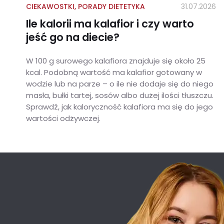
CIEKAWOSTKI
,
PORADY DIETETYKA
31.07.2026
Ile kalorii ma kalafior i czy warto
jeść go na diecie?
W 100 g surowego kalafiora znajduje się około 25
kcal. Podobną wartość ma kalafior gotowany w
wodzie lub na parze – o ile nie dodaje się do niego
masła, bułki tartej, sosów albo dużej ilości tłuszczu.
Sprawdź, jak kaloryczność kalafiora ma się do jego
wartości odżywczej.
Ile kalorii ma kalafior i czy warto jeść go na diecie?