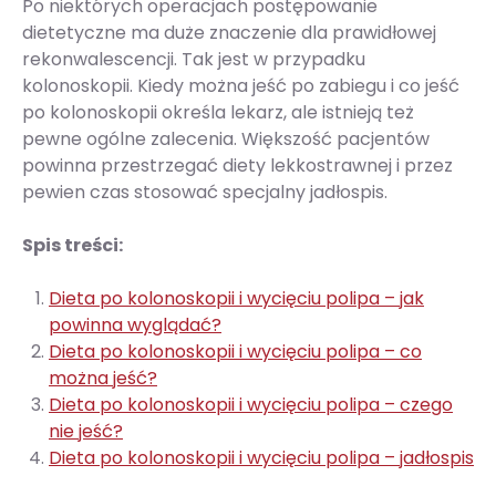
Po niektórych operacjach postępowanie
dietetyczne ma duże znaczenie dla prawidłowej
rekonwalescencji. Tak jest w przypadku
kolonoskopii. Kiedy można jeść po zabiegu i co jeść
po kolonoskopii określa lekarz, ale istnieją też
pewne ogólne zalecenia. Większość pacjentów
powinna przestrzegać diety lekkostrawnej i przez
pewien czas stosować specjalny jadłospis.
Spis treści:
Dieta po kolonoskopii i wycięciu polipa – jak
powinna wyglądać?
Dieta po kolonoskopii i wycięciu polipa – co
można jeść?
Dieta po kolonoskopii i wycięciu polipa – czego
nie jeść?
Dieta po kolonoskopii i wycięciu polipa – jadłospis