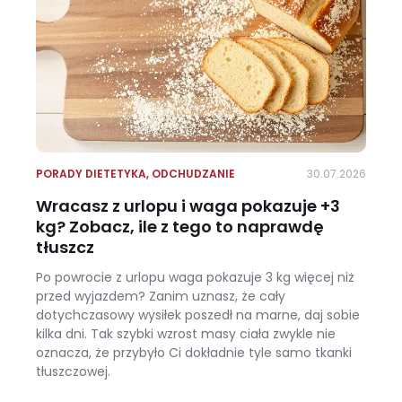
PORADY DIETETYKA
,
ODCHUDZANIE
30.07.2026
Wracasz z urlopu i waga pokazuje +3
kg? Zobacz, ile z tego to naprawdę
tłuszcz
Po powrocie z urlopu waga pokazuje 3 kg więcej niż
przed wyjazdem? Zanim uznasz, że cały
dotychczasowy wysiłek poszedł na marne, daj sobie
kilka dni. Tak szybki wzrost masy ciała zwykle nie
oznacza, że przybyło Ci dokładnie tyle samo tkanki
tłuszczowej.
Wracasz z urlopu i waga pokazuje +3 kg? Zobacz, ile z tego to naprawdę tłuszcz