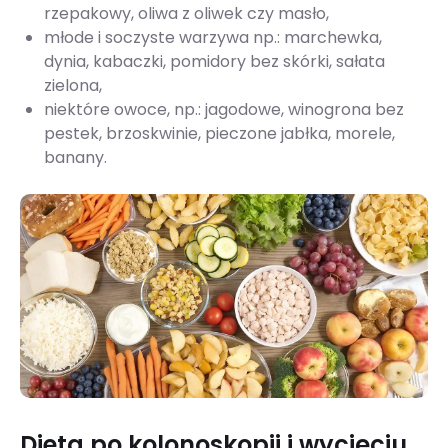
rzepakowy, oliwa z oliwek czy masło,
młode i soczyste warzywa np.: marchewka,
dynia, kabaczki, pomidory bez skórki, sałata
zielona,
niektóre owoce, np.: jagodowe, winogrona bez
pestek, brzoskwinie, pieczone jabłka, morele,
banany.
Dieta po kolonoskopii i wycięciu