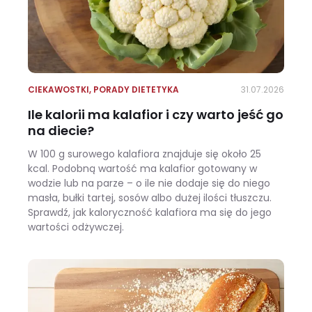
CIEKAWOSTKI
,
PORADY DIETETYKA
31.07.2026
Ile kalorii ma kalafior i czy warto jeść go
na diecie?
W 100 g surowego kalafiora znajduje się około 25
kcal. Podobną wartość ma kalafior gotowany w
wodzie lub na parze – o ile nie dodaje się do niego
masła, bułki tartej, sosów albo dużej ilości tłuszczu.
Sprawdź, jak kaloryczność kalafiora ma się do jego
wartości odżywczej.
Ile kalorii ma kalafior i czy warto jeść go na diecie?