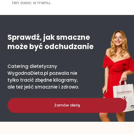
ten owoc w menu.
Mango – ile kcal ma jeden owoc i co daje organizmowi?
Sprawdź, jak smaczne
może być odchudzanie
Catering dietetyczny
WygodnaDieta.pl pozwala nie
tylko tracić zbędne kilogramy,
ale też jeść smacznie i zdrowo.
Zamów dietę