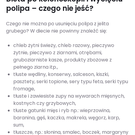
polipa – czego nie jeść?
Czego nie można po usunięciu polipa z jelita
grubego? W diecie nie powinny znaleźć się:
chleb żytni świeży, chleb razowy, pieczywo
żytnie, pieczywo z ziarnami, otrębami,
gruboziarniste kasze, produkty zbożowe z
pełnego ziarna itp.,
tłuste wędliny, konserwy, salceson, kiszki,
pasztety, serki topione, sery typu feta, serki typu
fromage,
tłuste i zawiesiste zupy na wywarach mięsnych,
kostnych czy grzybowych,
tłuste gatunki mięs i ryb np.: wieprzowina,
baranina, gęś, kaczka, makrela, węgorz, karp,
sum,
tłuszcze, np.: słonina, smalec, boczek, margaryny