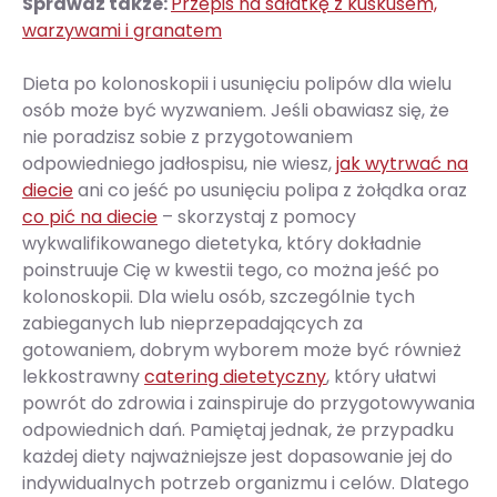
Sprawdź także:
Przepis na sałatkę z kuskusem,
warzywami i granatem
Dieta po kolonoskopii i usunięciu polipów dla wielu
osób może być wyzwaniem. Jeśli obawiasz się, że
nie poradzisz sobie z przygotowaniem
odpowiedniego jadłospisu, nie wiesz,
jak wytrwać na
diecie
ani co jeść po usunięciu polipa z żołądka oraz
co pić na diecie
– skorzystaj z pomocy
wykwalifikowanego dietetyka, który dokładnie
poinstruuje Cię w kwestii tego, co można jeść po
kolonoskopii. Dla wielu osób, szczególnie tych
zabieganych lub nieprzepadających za
gotowaniem, dobrym wyborem może być również
lekkostrawny
catering dietetyczny
, który ułatwi
powrót do zdrowia i zainspiruje do przygotowywania
odpowiednich dań. Pamiętaj jednak, że przypadku
każdej diety najważniejsze jest dopasowanie jej do
indywidualnych potrzeb organizmu i celów. Dlatego