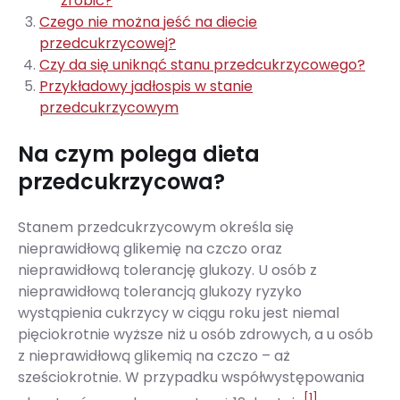
zrobić?
Czego nie można jeść na diecie
przedcukrzycowej?
Czy da się uniknąć stanu przedcukrzycowego?
Przykładowy jadłospis w stanie
przedcukrzycowym
Na czym polega dieta
przedcukrzycowa?
Stanem przedcukrzycowym określa się
nieprawidłową glikemię na czczo oraz
nieprawidłową tolerancję glukozy. U osób z
nieprawidłową tolerancją glukozy ryzyko
wystąpienia cukrzycy w ciągu roku jest niemal
pięciokrotnie wyższe niż u osób zdrowych, a u osób
z nieprawidłową glikemią na czczo – aż
sześciokrotnie. W przypadku współwystępowania
[1]