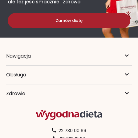
ale też jeść smacznie i zdrowo.
Zamów dietę
Nawigacja
Obsługa
Zdrowie
22 730 00 69