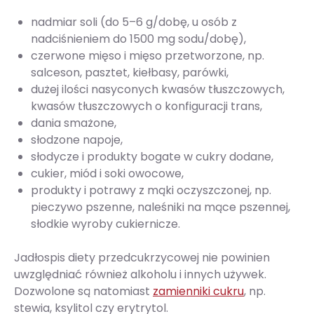
nadmiar soli (do 5–6 g/dobę, u osób z
nadciśnieniem do 1500 mg sodu/dobę),
czerwone mięso i mięso przetworzone, np.
salceson, pasztet, kiełbasy, parówki,
dużej ilości nasyconych kwasów tłuszczowych,
kwasów tłuszczowych o konfiguracji trans,
dania smażone,
słodzone napoje,
słodycze i produkty bogate w cukry dodane,
cukier, miód i soki owocowe,
produkty i potrawy z mąki oczyszczonej, np.
pieczywo pszenne, naleśniki na mące pszennej,
słodkie wyroby cukiernicze.
Jadłospis diety przedcukrzycowej nie powinien
uwzględniać również alkoholu i innych używek.
Dozwolone są natomiast
zamienniki cukru
, np.
stewia, ksylitol czy erytrytol.