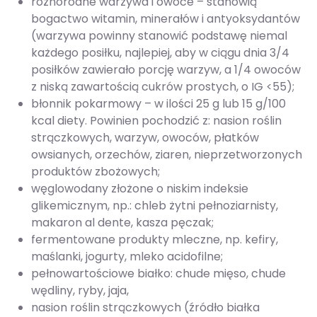
różnorodne warzywa i owoce – stanowią
bogactwo witamin, minerałów i antyoksydantów
(warzywa powinny stanowić podstawę niemal
każdego posiłku, najlepiej, aby w ciągu dnia 3/4
posiłków zawierało porcję warzyw, a 1/4 owoców
z niską zawartością cukrów prostych, o IG <55);
błonnik pokarmowy – w ilości 25 g lub 15 g/100
kcal diety. Powinien pochodzić z: nasion roślin
strączkowych, warzyw, owoców, płatków
owsianych, orzechów, ziaren, nieprzetworzonych
produktów zbożowych;
węglowodany złożone o niskim indeksie
glikemicznym, np.: chleb żytni pełnoziarnisty,
makaron al dente, kasza pęczak;
fermentowane produkty mleczne, np. kefiry,
maślanki, jogurty, mleko acidofilne;
pełnowartościowe białko: chude mięso, chude
wędliny, ryby, jaja,
nasion roślin strączkowych (źródło białka