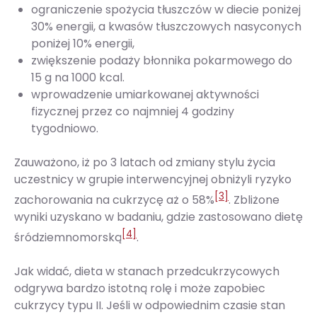
ograniczenie spożycia tłuszczów w diecie poniżej
30% energii, a kwasów tłuszczowych nasyconych
poniżej 10% energii,
zwiększenie podaży błonnika pokarmowego do
15 g na 1000 kcal.
wprowadzenie umiarkowanej aktywności
fizycznej przez co najmniej 4 godziny
tygodniowo.
Zauważono, iż po 3 latach od zmiany stylu życia
uczestnicy w grupie interwencyjnej obniżyli ryzyko
[3]
zachorowania na cukrzycę aż o 58%
. Zbliżone
wyniki uzyskano w badaniu, gdzie zastosowano dietę
[4]
śródziemnomorską
.
Jak widać, dieta w stanach przedcukrzycowych
odgrywa bardzo istotną rolę i może zapobiec
cukrzycy typu II. Jeśli w odpowiednim czasie stan