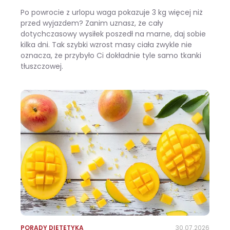
Po powrocie z urlopu waga pokazuje 3 kg więcej niż
przed wyjazdem? Zanim uznasz, że cały
dotychczasowy wysiłek poszedł na marne, daj sobie
kilka dni. Tak szybki wzrost masy ciała zwykle nie
oznacza, że przybyło Ci dokładnie tyle samo tkanki
tłuszczowej.
Wracasz z urlopu i waga pokazuje +3 kg? Zobacz, ile z tego to naprawdę tłuszcz
PORADY DIETETYKA
30.07.2026