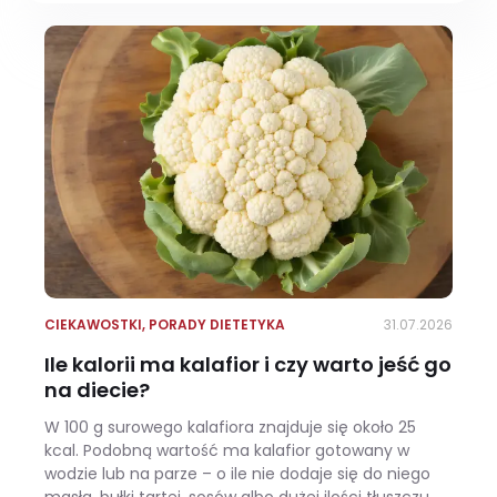
CIEKAWOSTKI
,
PORADY DIETETYKA
31.07.2026
Ile kalorii ma kalafior i czy warto jeść go
na diecie?
W 100 g surowego kalafiora znajduje się około 25
kcal. Podobną wartość ma kalafior gotowany w
wodzie lub na parze – o ile nie dodaje się do niego
masła, bułki tartej, sosów albo dużej ilości tłuszczu.