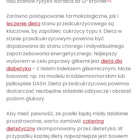
obu stanów ryzyko wzrasta aż 12-krotnie
.
Zarówno postępowanie farmakologiczne, jak i
leczenie dietą
stanu przedcukrzycowego są
kluczowe, by zapobiec cukrzycy typu II. Dieta w
stanie przedcukrzycowym powinna być
dopasowana do stanu chorego i indywidualnego
zapotrzebowania energetycznego. Najlepszy
wyborem w celu poprawy glikemii jest
dieta dla
diabetyka
– z niskim indeksem glikemicznym. Może
bazować np. na modelu śródziemnomorskim lub
jadłospisie DASH. Dieta przedcukrzycowa powinna
dostarczać niezbędne składniki odżywcze i obniżać
poziom glukozy.
Aby mieć pewność, że posiłki będą miały działanie
prozdrowotne, warto zamówić
catering
dietetyczny
skomponowany przez dietetyka. W
przypadku każdej diety najważniejsze jest bowiem