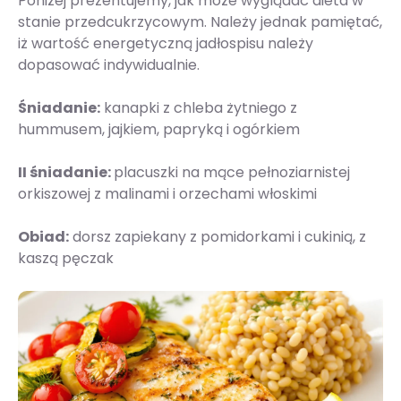
Poniżej prezentujemy, jak może wyglądać dieta w
stanie przedcukrzycowym. Należy jednak pamiętać,
iż wartość energetyczną jadłospisu należy
dopasować indywidualnie.
Śniadanie:
kanapki z chleba żytniego z
hummusem, jajkiem, papryką i ogórkiem
II śniadanie:
placuszki na mące pełnoziarnistej
orkiszowej z malinami i orzechami włoskimi
Obiad:
dorsz zapiekany z pomidorkami i cukinią, z
kaszą pęczak