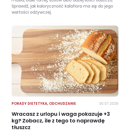
Sprawdź, jak kaloryczność kalafiora ma się do jego
wartości odżywczej.
Ile kalorii ma kalafior i czy warto jeść go na diecie?
PORADY DIETETYKA
,
ODCHUDZANIE
30.07.2026
Wracasz z urlopu i waga pokazuje +3
kg? Zobacz, ile z tego to naprawdę
tłuszcz