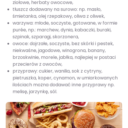
ziołowe, herbaty owocowe,
tłuszcz dodawany na surowo: np. masło,
śmietanka, olej rzepakowy, oliwa z oliwek,
warzywa: młode, soczyste, gotowane, w formie
purée, np.: marchew, dynia, kabaczki, buraki,
szpinak, szparagi, skorzonera,
owoce: dojrzałe, soczyste, bez skórki i pestek,
niekwaśne, jagodowe, winogrona, banany,
brzoskwinie, morele, jabłka, najlepiej w postaci
przecierów z owoców,
przyprawy: cukier, wanilia, sok z cytryny,
pietruszka, koper, cynamon, w umiarkowanych
ilościach można dodawać inne przyprawy np.
melisę, jarzynkę, sól.