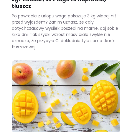
tłuszcz
Po powrocie z urlopu waga pokazuje 3 kg więcej niż
przed wyjazdem? Zanim uznasz, że cały
dotychczasowy wysiłek poszedł na marne, daj sobie
kilka dni. Tak szybki wzrost masy ciała zwykle nie
oznacza, że przybyło Ci dokładnie tyle samo tkanki
tłuszczowej.
Wracasz z urlopu i waga pokazuje +3 kg? Zobacz, ile z tego to naprawdę tłuszcz