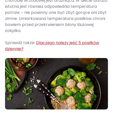
chorobie wrzodowej jest drażniąca. W diecie bardzo
istotna jest również odpowiednia temperatura
potraw – nie powinny one być zbyt gorące ani zbyt
zimne. Umiarkowana temperatura posiłków chroni
bowiem przed przekrwieniem błony śluzowej
żołądka.
Sprawdź także:
Dlaczego należy jeść 5 posiłków
dziennie?