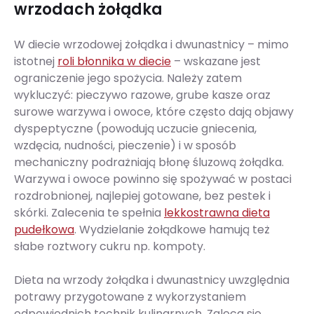
wrzodach żołądka
W diecie wrzodowej żołądka i dwunastnicy – mimo
istotnej
roli błonnika w diecie
– wskazane jest
ograniczenie jego spożycia. Należy zatem
wykluczyć: pieczywo razowe, grube kasze oraz
surowe warzywa i owoce, które często dają objawy
dyspeptyczne (powodują uczucie gniecenia,
wzdęcia, nudności, pieczenie) i w sposób
mechaniczny podrażniają błonę śluzową żołądka.
Warzywa i owoce powinno się spożywać w postaci
rozdrobnionej, najlepiej gotowane, bez pestek i
skórki. Zalecenia te spełnia
lekkostrawna dieta
pudełkowa
. Wydzielanie żołądkowe hamują też
słabe roztwory cukru np. kompoty.
Dieta na wrzody żołądka i dwunastnicy uwzględnia
potrawy przygotowane z wykorzystaniem
odpowiednich technik kulinarnych. Zaleca się