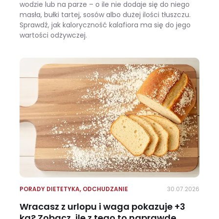
wodzie lub na parze – o ile nie dodaje się do niego
masła, bułki tartej, sosów albo dużej ilości tłuszczu.
Sprawdź, jak kaloryczność kalafiora ma się do jego
wartości odżywczej.
Ile kalorii ma kalafior i czy warto jeść go na diecie?
PORADY DIETETYKA
,
ODCHUDZANIE
30.07.2026
Wracasz z urlopu i waga pokazuje +3
kg? Zobacz, ile z tego to naprawdę