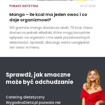
PORADY DIETETYKA
30.07.2026
Mango – ile kcal ma jeden owoc i co
daje organizmowi?
100 gramów mango dostarcza około 70 kcal. Owoc
dostarcza jednak składniki, które mogą korzystnie
wpływać na organizm i ma wiele prozdrowotnych
właściwości. Sprawdź, dlaczego warto uwzględnić
ten owoc w menu.
Mango – ile kcal ma jeden owoc i co daje organizmowi?
Sprawdź, jak smaczne
może być odchudzanie
Catering dietetyczny
WygodnaDieta.pl pozwala nie