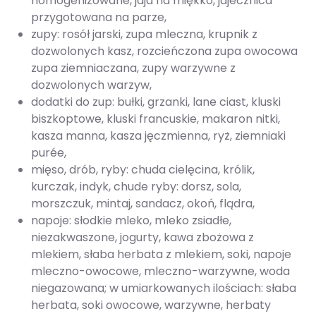
homogenizowane, jaja na miękko, jajecznica
przygotowana na parze,
zupy: rosół jarski, zupa mleczna, krupnik z
dozwolonych kasz, rozcieńczona zupa owocowa
zupa ziemniaczana, zupy warzywne z
dozwolonych warzyw,
dodatki do zup: bułki, grzanki, lane ciast, kluski
biszkoptowe, kluski francuskie, makaron nitki,
kasza manna, kasza jęczmienna, ryż, ziemniaki
purée,
mięso, drób, ryby: chuda cielęcina, królik,
kurczak, indyk, chude ryby: dorsz, sola,
morszczuk, mintaj, sandacz, okoń, flądra,
napoje: słodkie mleko, mleko zsiadłe,
niezakwaszone, jogurty, kawa zbożowa z
mlekiem, słaba herbata z mlekiem, soki, napoje
mleczno-owocowe, mleczno-warzywne, woda
niegazowana; w umiarkowanych ilościach: słaba
herbata, soki owocowe, warzywne, herbaty