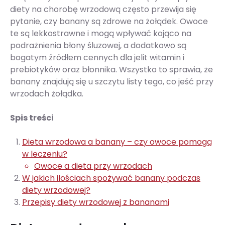
diety na chorobę wrzodową często przewija się
pytanie, czy banany są zdrowe na żołądek. Owoce
te są lekkostrawne i mogą wpływać kojąco na
podrażnienia błony śluzowej, a dodatkowo są
bogatym źródłem cennych dla jelit witamin i
prebiotyków oraz błonnika. Wszystko to sprawia, że
banany znajdują się u szczytu listy tego, co jeść przy
wrzodach żołądka.
Spis treści
Dieta wrzodowa a banany – czy owoce pomogą
w leczeniu?
Owoce a dieta przy wrzodach
W jakich ilościach spożywać banany podczas
diety wrzodowej?
Przepisy diety wrzodowej z bananami