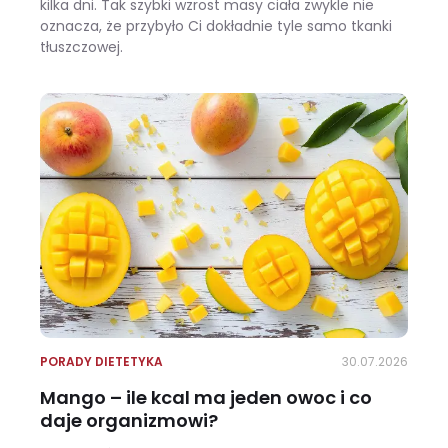
kilka dni. Tak szybki wzrost masy ciała zwykle nie
oznacza, że przybyło Ci dokładnie tyle samo tkanki
tłuszczowej.
Wracasz z urlopu i waga pokazuje +3 kg? Zobacz, ile z tego to naprawdę tłuszcz
PORADY DIETETYKA
30.07.2026
Mango – ile kcal ma jeden owoc i co
daje organizmowi?