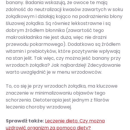
banany. Badania wskazują, że owoce te mają
zdolność do neutralizacji kwasów zawartych w soku
żołądkowym i działają kojąco na podrażnienia błony
śluzowej żołądka. Są również lekkostrawne i są
dobrym źródłem błonnika (zawartość tego
makroskładnika nie jest duża, więc nie drażni
przewodu pokarmowego). Dodatkowo są źródłem
witamin i prebiotyków, które pozytywnie wpływają
na stan jelit. Tak więc, czy można jeść banany przy
wrzodach żołądka? Jak najbardziej! Zdecydowanie
warto uwzględnić je w menu wrzodowców.
To, co się je przy wrzodach żołądka, ma kluczowe
znaczenie w minimalizowaniu objawów tego
schorzenia. Dietoterapia jest jednym z filarów
leczenia choroby wrzodowej.
Sprawdź także:
Leczenie dietą. Czy można
uzdrowić organizm za pomocą diety?