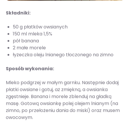
Składniki:
50 g płatków owsianych
150 ml mleka 1,5%
pół banana
2 małe morele
łyżeczka oleju lnianego tłoczonego na zimno
Sposób wykonania:
Mleko podgrzej w małym garnku. Następnie dodaj
płatki owsiane i gotuj, aż zmiękną, a owsianka
zgęstnieje. Banana i morele zblenduj na gładką
masę. Gotową owsiankę polej olejem lnianym (na
zimno, po przełożeniu dania do miski) oraz musem
owocowym.