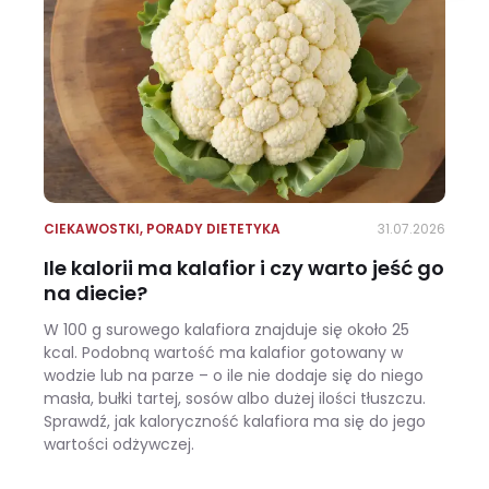
CIEKAWOSTKI
,
PORADY DIETETYKA
31.07.2026
Ile kalorii ma kalafior i czy warto jeść go
na diecie?
W 100 g surowego kalafiora znajduje się około 25
kcal. Podobną wartość ma kalafior gotowany w
wodzie lub na parze – o ile nie dodaje się do niego
masła, bułki tartej, sosów albo dużej ilości tłuszczu.
Sprawdź, jak kaloryczność kalafiora ma się do jego
wartości odżywczej.
Ile kalorii ma kalafior i czy warto jeść go na diecie?