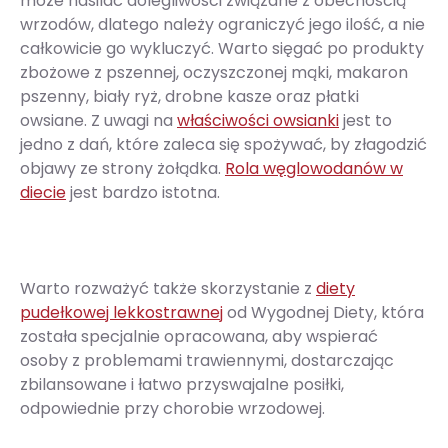
może nasilać dolegliwości związane z obecnością
wrzodów, dlatego należy ograniczyć jego ilość, a nie
całkowicie go wykluczyć. Warto sięgać po produkty
zbożowe z pszennej, oczyszczonej mąki, makaron
pszenny, biały ryż, drobne kasze oraz płatki
owsiane. Z uwagi na
właściwości owsianki
jest to
jedno z dań, które zaleca się spożywać, by złagodzić
objawy ze strony żołądka.
Rola węglowodanów w
diecie
jest bardzo istotna.
Warto rozważyć także skorzystanie z
diety
pudełkowej lekkostrawnej
od Wygodnej Diety, która
została specjalnie opracowana, aby wspierać
osoby z problemami trawiennymi, dostarczając
zbilansowane i łatwo przyswajalne posiłki,
odpowiednie przy chorobie wrzodowej.