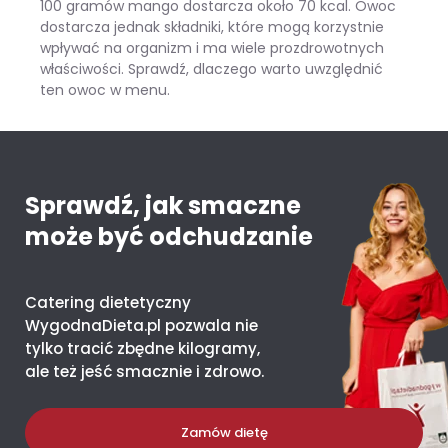
100 gramów mango dostarcza około 70 kcal. Owoc
dostarcza jednak składniki, które mogą korzystnie
wpływać na organizm i ma wiele prozdrowotnych
właściwości. Sprawdź, dlaczego warto uwzględnić
ten owoc w menu.
Mango – ile kcal ma jeden owoc i co daje organizmowi?
Sprawdź, jak smaczne
może być odchudzanie
Catering dietetyczny
WygodnaDieta.pl pozwala nie
tylko tracić zbędne kilogramy,
ale też jeść smacznie i zdrowo.
Zamów dietę