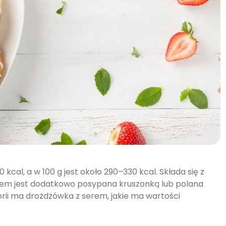
al, a w 100 g jest około 290–330 kcal. Składa się z
sem jest dodatkowo posypana kruszonką lub polana
lorii ma drożdżówka z serem, jakie ma wartości