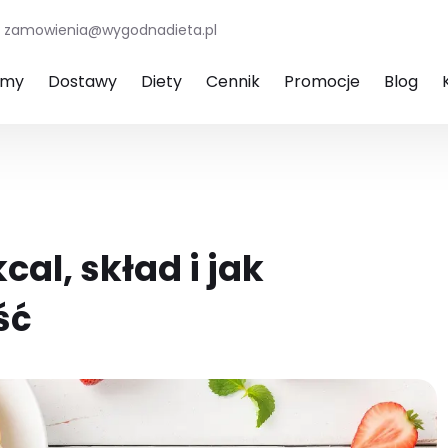
zamowienia@wygodnadieta.pl
amy
Dostawy
Diety
Cennik
Promocje
Blog
al, skład i jak
ść