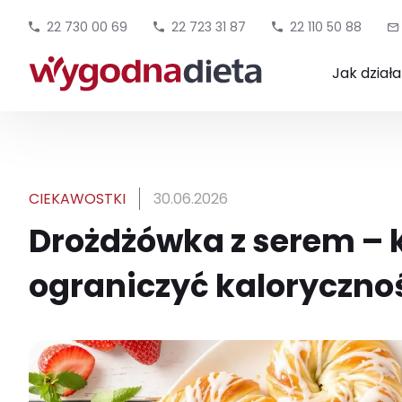
22 730 00 69
22 723 31 87
22 110 50 88
Jak dział
CIEKAWOSTKI
30.06.2026
Drożdżówka z serem – kc
ograniczyć kaloryczno