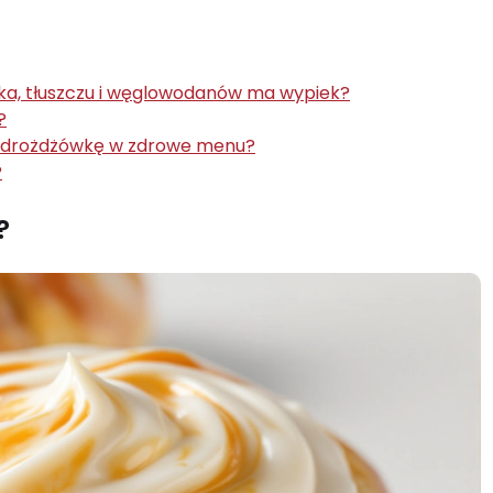
łka, tłuszczu i węglowodanów ma wypiek?
?
ć drożdżówkę w zdrowe menu?
?
m?