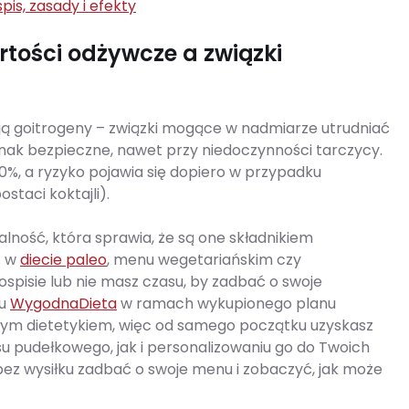
pis, zasady i efekty
tości odżywcze a związki
ją goitrogeny – związki mogące w nadmiarze utrudniać
dnak bezpieczne, nawet przy niedoczynności tarczycy.
%, a ryzyko pojawia się dopiero w przypadku
staci koktajli).
alność, która sprawia, że są one składnikiem
. w
diecie paleo
, menu wegetariańskim czy
łospisie lub nie masz czasu, by zadbać o swoje
gu
WygodnaDieta
w ramach wykupionego planu
nym dietetykiem, więc od samego początku uzyskasz
u pudełkowego, jak i personalizowaniu go do Twoich
ez wysiłku zadbać o swoje menu i zobaczyć, jak może