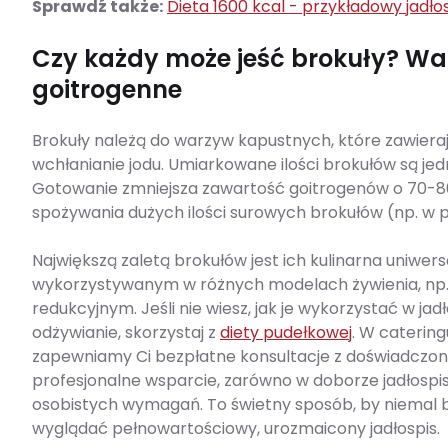
Sprawdź także:
Dieta 1600 kcal - przykładowy jadłos
Czy każdy może jeść brokuły? War
goitrogenne
Brokuły należą do warzyw kapustnych, które zawiera
wchłanianie jodu. Umiarkowane ilości brokułów są je
Gotowanie zmniejsza zawartość goitrogenów o 70-80
spożywania dużych ilości surowych brokułów (np. w po
Największą zaletą brokułów jest ich kulinarna uniwers
wykorzystywanym w różnych modelach żywienia, np
redukcyjnym. Jeśli nie wiesz, jak je wykorzystać w jad
odżywianie, skorzystaj z
diety pudełkowej
. W caterin
zapewniamy Ci bezpłatne konsultacje z doświadczo
profesjonalne wsparcie, zarówno w doborze jadłospis
osobistych wymagań. To świetny sposób, by niemal b
wyglądać pełnowartościowy, urozmaicony jadłospis.