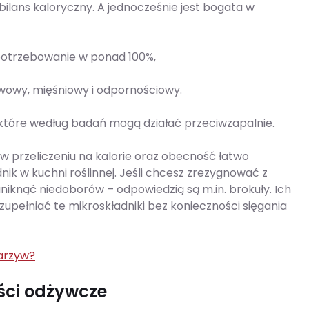
ilans kaloryczny. A jednocześnie jest bogata w
potrzebowanie w ponad 100%,
erwowy, mięśniowy i odpornościowy.
n), które według badań mogą działać przeciwzapalnie.
w przeliczeniu na kalorie oraz obecność łatwo
ik w kuchni roślinnej. Jeśli chcesz zrezygnować z
uniknąć niedoborów – odpowiedzią są m.in. brokuły. Ich
pełniać te mikroskładniki bez konieczności sięgania
warzyw?
ości odżywcze