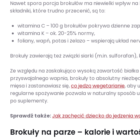
Nawet spora porcja brokułów ma niewielki wpływ na b
składniki, które trudno przecenić, są to:
witamina C – 100 g brokułów pokrywa dzienne za
witamina K – ok. 20-25% normy,
foliany, wapń, potas i żelazo – wspierają układ n
Brokuły zawierają też związki siarki (m.in. sulforafa
Ze względu na zaskakująco wysoką zawartość białka 
przyswajalnego wapnia, brokuły to absolutny niezbędn
mięsa i zastanawiasz się,
co jedzą wegetarianie
, aby 
regularne spożywanie pozwala w naturalny sposób uzu
po suplementy.
Sprawdź także:
Jak zachęcić dziecko do jedzenia 
Brokuły na parze – kalorie i wart