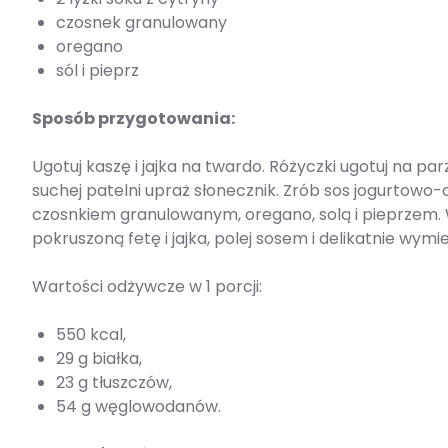
czosnek granulowany
oregano
sól i pieprz
Sposób przygotowania:
Ugotuj kaszę i jajka na twardo. Różyczki ugotuj na pa
suchej patelni upraż słonecznik. Zrób sos jogurtowo-
czosnkiem granulowanym, oregano, solą i pieprzem. W 
pokruszoną fetę i jajka, polej sosem i delikatnie wy
Wartości odżywcze w 1 porcji:
550 kcal,
29 g białka,
23 g tłuszczów,
54 g węglowodanów.