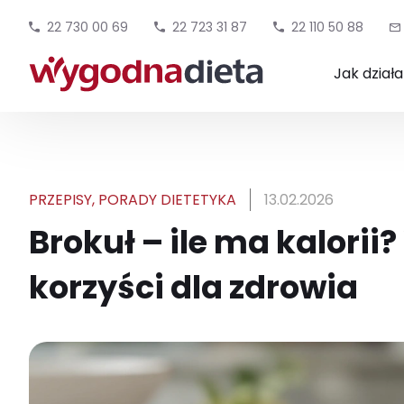
22 730 00 69
22 723 31 87
22 110 50 88
Jak dział
PRZEPISY
,
PORADY DIETETYKA
13.02.2026
Brokuł – ile ma kalorii
korzyści dla zdrowia