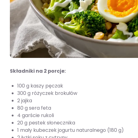
Składniki na 2 porcje:
100 g kaszy pęczak
300 g różyczek brokułów
2 jajka
80 g sera feta
4 garście rukoli
20 g pestek słonecznika
1 mały kubeczek jogurtu naturalnego (180 g)
2 łyżki soku z cytryny