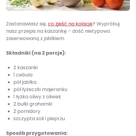
Zastanawiasz się,
co zjeść na kolację
? Wypróbuj
nasz przepis na kaszankę – dość nietypowo
zaserwowaną z jabłkiem.
Składniki (na 2 porcje):
2 kaszanki
1 cebula
pół jabłka
pół łyżeczki majeranku
1 łyżka oliwy z oliwek
2 bułki grahamki
2 pomidory
szczypta soli i pieprzu
Sposób przygotowania: