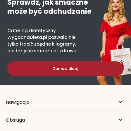
Sprawdź, jak smaczne
może być odchudzanie
Catering dietetyczny
WygodnaDieta.pl pozwala nie
tylko tracić zbędne kilogramy,
ale też jeść smacznie i zdrowo.
Zamów dietę
Nawigacja
Obsługa