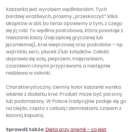
Kaszanka jest wyrobem wędliniarskim. Tych
bardziej wrażliwych, prosimy „przeskoczyć” kilka
akapitów w dół, bo teraz opowiemy o tym, z czego
się ją robi. To wędlina podrobowa, która powstaje z
mieszanki kaszy (najczęściej gryczanej lub
jęczmiennej), krwi wieprzowej oraz podrobów – np.
wątróbki, serc, płucek i/lub żołądków. Całość
doprawia się solą, pieprzem, majerankiem,
czosnkiem i innymi przyprawami, a następnie
nadziewa w osłonki.
Charakterystyczny, ciemny kolor kaszanki wynika
właśnie z dodatku krwi. Produkt może być parzony
lub podsmażany. W Polsce tradycyjnie podaje się go
na ciepło, często z cebulą i ziemniakami, czasem z
kiszoną kapustą.
Sprawdź także:
Dieta przy anemii – co jest