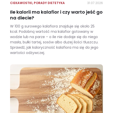
CIEKAWOSTKI
,
PORADY DIETETYKA
31.07.2026
Ile kalorii ma kalafior i czy warto jeść go
na diecie?
W 100 g surowego kalafiora znajduje się około 25
kcal. Podobną wartość ma kalafior gotowany w
wodzie lub na parze – o ile nie dodaje się do niego
masła, bułki tartej, sosów albo dużej ilości tłuszczu.
Sprawdź, jak kaloryczność kalafiora ma się do jego
wartości odżywczej.
Ile kalorii ma kalafior i czy warto jeść go na diecie?