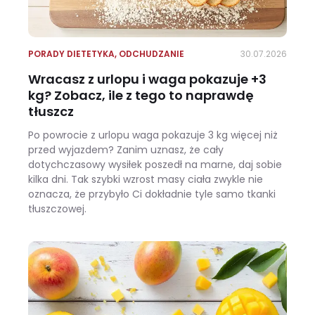
PORADY DIETETYKA
,
ODCHUDZANIE
30.07.2026
Wracasz z urlopu i waga pokazuje +3
kg? Zobacz, ile z tego to naprawdę
tłuszcz
Po powrocie z urlopu waga pokazuje 3 kg więcej niż
przed wyjazdem? Zanim uznasz, że cały
dotychczasowy wysiłek poszedł na marne, daj sobie
kilka dni. Tak szybki wzrost masy ciała zwykle nie
oznacza, że przybyło Ci dokładnie tyle samo tkanki
tłuszczowej.
Wracasz z urlopu i waga pokazuje +3 kg? Zobacz, ile z tego to naprawdę tłuszcz