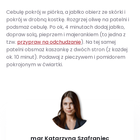
Cebulę pokrój w piórka, a jabłko obierz ze skórki i
pokrój w drobną kostkę. Rozgrzej oliwę na patelni i
podsmaż cebulę. Po ok, 4 minutach dodaj jabłko,
dopraw solą, pieprzem i majerankiem (to jedna z
tzw.
przypraw na odchudzanie
). Na tej samej
patelni obsmaż kaszankę z dwóch stron (z każdej
ok. 10 minut). Podawaj z pieczywem i pomidorem
pokrojonym w ćwiartki.
mgr Katarzyna Szafraniec