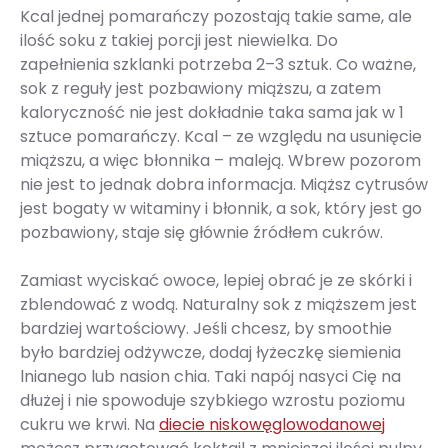
Kcal jednej pomarańczy pozostają takie same, ale
ilość soku z takiej porcji jest niewielka. Do
zapełnienia szklanki potrzeba 2–3 sztuk. Co ważne,
sok z reguły jest pozbawiony miąższu, a zatem
kaloryczność nie jest dokładnie taka sama jak w 1
sztuce pomarańczy. Kcal – ze względu na usunięcie
miąższu, a więc błonnika – maleją. Wbrew pozorom
nie jest to jednak dobra informacja. Miąższ cytrusów
jest bogaty w witaminy i błonnik, a sok, który jest go
pozbawiony, staje się głównie źródłem cukrów.
Zamiast wyciskać owoce, lepiej obrać je ze skórki i
zblendować z wodą. Naturalny sok z miąższem jest
bardziej wartościowy. Jeśli chcesz, by smoothie
było bardziej odżywcze, dodaj łyżeczkę siemienia
lnianego lub nasion chia. Taki napój nasyci Cię na
dłużej i nie spowoduje szybkiego wzrostu poziomu
cukru we krwi. Na
diecie niskowęglowodanowej