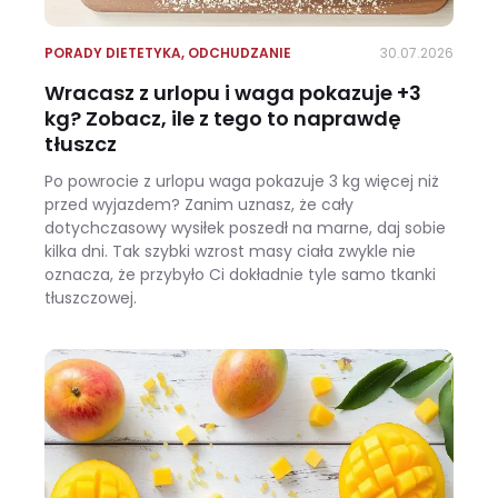
PORADY DIETETYKA
,
ODCHUDZANIE
30.07.2026
Wracasz z urlopu i waga pokazuje +3
kg? Zobacz, ile z tego to naprawdę
tłuszcz
Po powrocie z urlopu waga pokazuje 3 kg więcej niż
przed wyjazdem? Zanim uznasz, że cały
dotychczasowy wysiłek poszedł na marne, daj sobie
kilka dni. Tak szybki wzrost masy ciała zwykle nie
oznacza, że przybyło Ci dokładnie tyle samo tkanki
tłuszczowej.
Wracasz z urlopu i waga pokazuje +3 kg? Zobacz, ile z tego to naprawdę tłuszcz