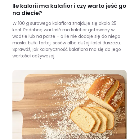
Ile kalorii ma kalafior i czy warto jeść go
na diecie?
W 100 g surowego kalafiora znajduje się około 25
kcal. Podobną wartość ma kalafior gotowany w
wodzie lub na parze – o ile nie dodaje się do niego
masła, bułki tartej, sosów albo dużej ilości tłuszczu.
Sprawdź, jak kaloryczność kalafiora ma się do jego
wartości odżywczej.
Ile kalorii ma kalafior i czy warto jeść go na diecie?