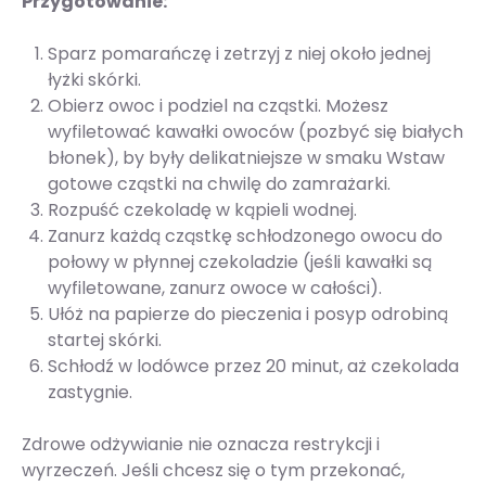
Przygotowanie:
Sparz pomarańczę i zetrzyj z niej około jednej
łyżki skórki.
Obierz owoc i podziel na cząstki. Możesz
wyfiletować kawałki owoców (pozbyć się białych
błonek), by były delikatniejsze w smaku Wstaw
gotowe cząstki na chwilę do zamrażarki.
Rozpuść czekoladę w kąpieli wodnej.
Zanurz każdą cząstkę schłodzonego owocu do
połowy w płynnej czekoladzie (jeśli kawałki są
wyfiletowane, zanurz owoce w całości).
Ułóż na papierze do pieczenia i posyp odrobiną
startej skórki.
Schłodź w lodówce przez 20 minut, aż czekolada
zastygnie.
Zdrowe odżywianie nie oznacza restrykcji i
wyrzeczeń. Jeśli chcesz się o tym przekonać,