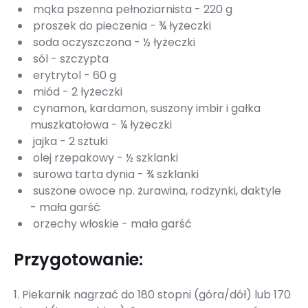
mąka pszenna pełnoziarnista - 220 g
proszek do pieczenia - ¾ łyżeczki
soda oczyszczona - ½ łyżeczki
sól - szczypta
erytrytol - 60 g
miód - 2 łyżeczki
cynamon, kardamon, suszony imbir i gałka
muszkatołowa - ¼ łyżeczki
jajka - 2 sztuki
olej rzepakowy - ½ szklanki
surowa tarta dynia - ¾ szklanki
suszone owoce np. żurawina, rodzynki, daktyle
- mała garść
orzechy włoskie - mała garść
Przygotowanie:
1. Piekarnik nagrzać do 180 stopni (góra/dół) lub 170