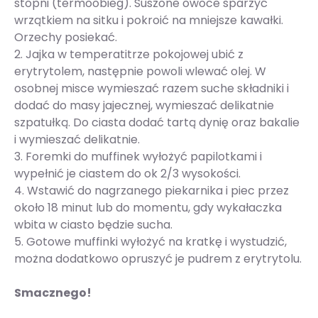
stopni (termoobieg). Suszone owoce sparzyć
wrzątkiem na sitku i pokroić na mniejsze kawałki.
Orzechy posiekać.
2. Jajka w temperatitrze pokojowej ubić z
erytrytolem, następnie powoli wlewać olej. W
osobnej misce wymieszać razem suche składniki i
dodać do masy jajecznej, wymieszać delikatnie
szpatułką. Do ciasta dodać tartą dynię oraz bakalie
i wymieszać delikatnie.
3. Foremki do muffinek wyłożyć papilotkami i
wypełnić je ciastem do ok 2/3 wysokości.
4. Wstawić do nagrzanego piekarnika i piec przez
około 18 minut lub do momentu, gdy wykałaczka
wbita w ciasto będzie sucha.
5. Gotowe muffinki wyłożyć na kratkę i wystudzić,
można dodatkowo opruszyć je pudrem z erytrytolu.
Smacznego!