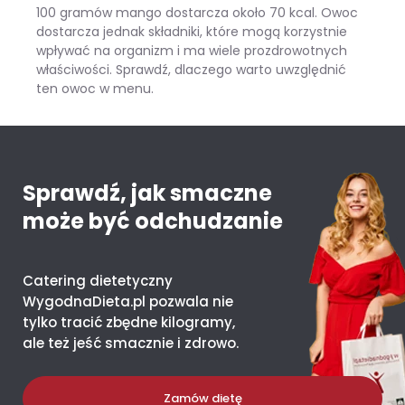
100 gramów mango dostarcza około 70 kcal. Owoc
dostarcza jednak składniki, które mogą korzystnie
wpływać na organizm i ma wiele prozdrowotnych
właściwości. Sprawdź, dlaczego warto uwzględnić
ten owoc w menu.
Mango – ile kcal ma jeden owoc i co daje organizmowi?
Sprawdź, jak smaczne
może być odchudzanie
Catering dietetyczny
WygodnaDieta.pl pozwala nie
tylko tracić zbędne kilogramy,
ale też jeść smacznie i zdrowo.
Zamów dietę