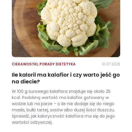
CIEKAWOSTKI
,
PORADY DIETETYKA
31.07.2026
Ile kalorii ma kalafior i czy warto jeść go
na diecie?
W 100 g surowego kalafiora znajduje się około 25
kcal. Podobną wartość ma kalafior gotowany w
wodzie lub na parze – o ile nie dodaje się do niego
masła, bułki tartej, sosów albo dużej ilości tłuszczu.
Sprawdź, jak kaloryczność kalafiora ma się do jego
wartości odżywczej.
Ile kalorii ma kalafior i czy warto jeść go na diecie?