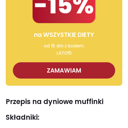
na WSZYSTKIE DIETY
od 15 dni z kodem:
LATO15
ZAMAWIAM
Przepis na dyniowe muffinki
Składniki: