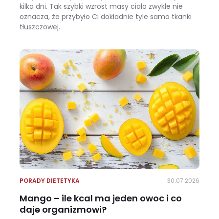
kilka dni. Tak szybki wzrost masy ciała zwykle nie
oznacza, że przybyło Ci dokładnie tyle samo tkanki
tłuszczowej.
Wracasz z urlopu i waga pokazuje +3 kg? Zobacz, ile z tego to naprawdę tłuszcz
PORADY DIETETYKA
30.07.2026
Mango – ile kcal ma jeden owoc i co
daje organizmowi?