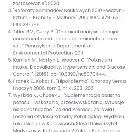
zastosowanie", 2020
"Referaty Seminariów Naukowych 2010 Kwidzyn –
Sztum – Prabuty – Malbork" 2010 ISBN: 978-83-
919028-7-5
Titler R.V., Curry P. "Chemical analysis of major
constituents and trace contaminants of rock
salt." Pennsylvania Department of
Environmental Protection. 2011
Kamień M., Martyn L., Weaver C. "Potassium
Intake, Bioavailability, Hypertension, and Glucose
Control." (2016), doi: 10.3390/nu8070444.
Franek E., Kokot F., "Hipokaliemia", Choroby Serca
i Naczyń 2006, tom 3, nr 4, 203–206
Wyskida K., Chudek J., "Suplementacja doustna
potasu – wskazania, przeciwwskazania, sytuacje
niejednoznaczne " Zakład Promocji Zdrowia i
Leczenia Otyłości Katedry Patofizjologii Wydziału
Lekarskiego w Katowicach, Śląski Uniwersytet
Medyczny w Katowicach 2 Zakład Patofizjologii