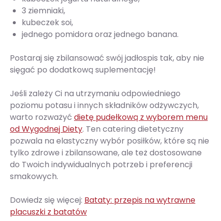
3 ziemniaki,
kubeczek soi,
jednego pomidora oraz jednego banana.
Postaraj się zbilansować swój jadłospis tak, aby nie
sięgać po dodatkową suplementację!
Jeśli zależy Ci na utrzymaniu odpowiedniego
poziomu potasu i innych składników odżywczych,
warto rozważyć
dietę pudełkową z wyborem menu
od Wygodnej Diety
. Ten catering dietetyczny
pozwala na elastyczny wybór posiłków, które są nie
tylko zdrowe i zbilansowane, ale też dostosowane
do Twoich indywidualnych potrzeb i preferencji
smakowych.
Dowiedz się więcej:
Bataty: przepis na wytrawne
placuszki z batatów