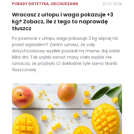
PORADY DIETETYKA
,
ODCHUDZANIE
30.07.2026
Wracasz z urlopu i waga pokazuje +3
kg? Zobacz, ile z tego to naprawdę
tłuszcz
Po powrocie z urlopu waga pokazuje 3 kg więcej niż
przed wyjazdem? Zanim uznasz, że cały
dotychczasowy wysiłek poszedł na marne, daj sobie
kilka dni. Tak szybki wzrost masy ciała zwykle nie
oznacza, że przybyło Ci dokładnie tyle samo tkanki
tłuszczowej.
Wracasz z urlopu i waga pokazuje +3 kg? Zobacz, ile z tego to naprawdę tłuszcz