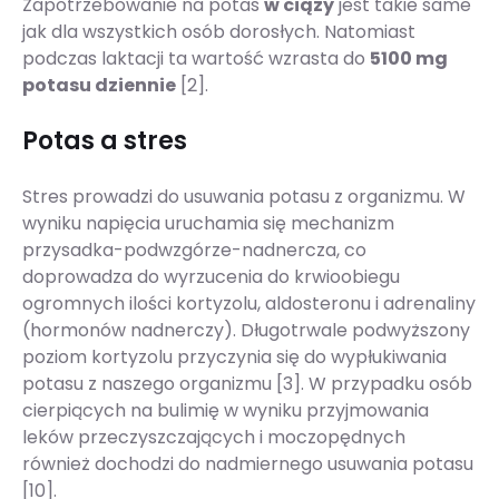
Zapotrzebowanie na potas
w ciąży
jest takie same
jak dla wszystkich osób dorosłych. Natomiast
podczas laktacji ta wartość wzrasta do
5100 mg
potasu dziennie
[2].
Potas a stres
Stres prowadzi do usuwania potasu z organizmu. W
wyniku napięcia uruchamia się mechanizm
przysadka-podwzgórze-nadnercza, co
doprowadza do wyrzucenia do krwioobiegu
ogromnych ilości kortyzolu, aldosteronu i adrenaliny
(hormonów nadnerczy). Długotrwale podwyższony
poziom kortyzolu przyczynia się do wypłukiwania
potasu z naszego organizmu [3]. W przypadku osób
cierpiących na bulimię w wyniku przyjmowania
leków przeczyszczających i moczopędnych
również dochodzi do nadmiernego usuwania potasu
[10].