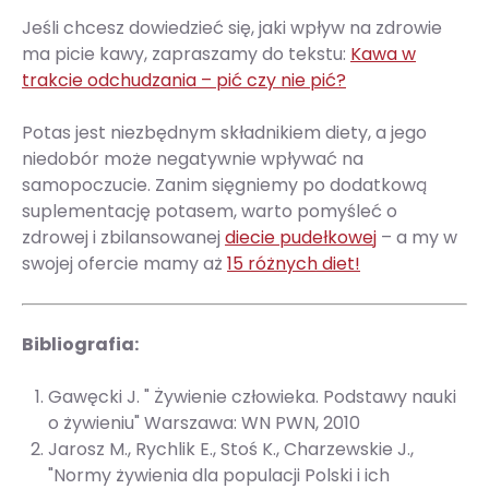
Jeśli chcesz dowiedzieć się, jaki wpływ na zdrowie
ma picie kawy, zapraszamy do tekstu:
Kawa w
trakcie odchudzania – pić czy nie pić?
Potas jest niezbędnym składnikiem diety, a jego
niedobór może negatywnie wpływać na
samopoczucie. Zanim sięgniemy po dodatkową
suplementację potasem, warto pomyśleć o
zdrowej i zbilansowanej
diecie pudełkowej
– a my w
swojej ofercie mamy aż
15 różnych diet!
Bibliografia:
Gawęcki J. " Żywienie człowieka. Podstawy nauki
o żywieniu" Warszawa: WN PWN, 2010
Jarosz M., Rychlik E., Stoś K., Charzewskie J.,
"Normy żywienia dla populacji Polski i ich