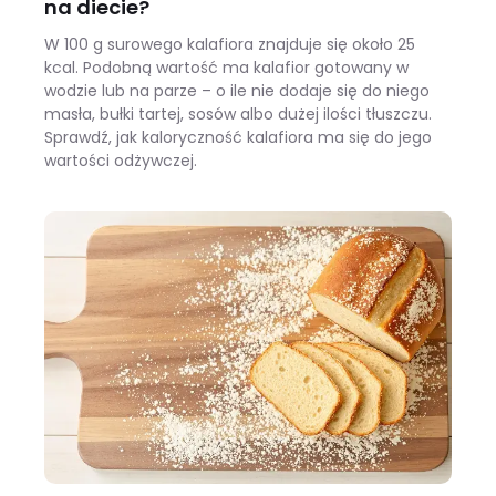
na diecie?
W 100 g surowego kalafiora znajduje się około 25
kcal. Podobną wartość ma kalafior gotowany w
wodzie lub na parze – o ile nie dodaje się do niego
masła, bułki tartej, sosów albo dużej ilości tłuszczu.
Sprawdź, jak kaloryczność kalafiora ma się do jego
wartości odżywczej.
Ile kalorii ma kalafior i czy warto jeść go na diecie?