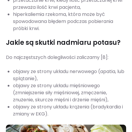
przetaczanie krwi, kiedy ilość przetaczanej krwi
przeważa ilość krwi pacjenta,
hiperkaliemia rzekoma, która może być
spowodowana błędem podczas pobierania
próbki krwi.
Jakie są skutki nadmiaru potasu?
Do najczęstszych dolegliwości zaliczamy [8]:
objawy ze strony układu nerwowego (apatia, lub
splątanie),
objawy ze strony układu mięśniowego
(zmniejszenie siły mięśniowej, zmęczenie,
znużenie, skurcze mięśni i drżenie mięśni),
objawy ze strony układu krążenia (bradykardia i
zmiany w EKG).