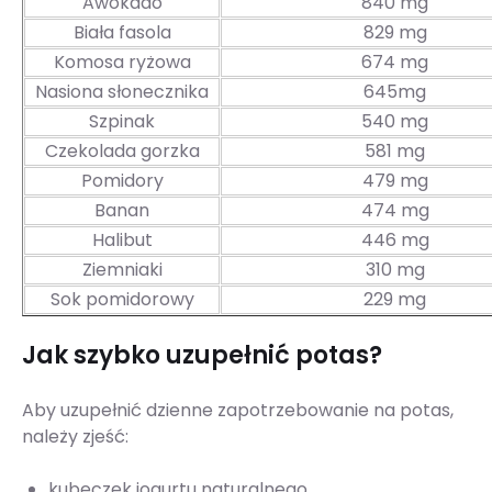
Awokado
840 mg
Biała fasola
829 mg
Komosa ryżowa
674 mg
Nasiona słonecznika
645mg
Szpinak
540 mg
Czekolada gorzka
581 mg
Pomidory
479 mg
Banan
474 mg
Halibut
446 mg
Ziemniaki
310 mg
Sok pomidorowy
229 mg
Jak szybko uzupełnić potas?
Aby uzupełnić dzienne zapotrzebowanie na potas,
należy zjeść:
kubeczek jogurtu naturalnego,