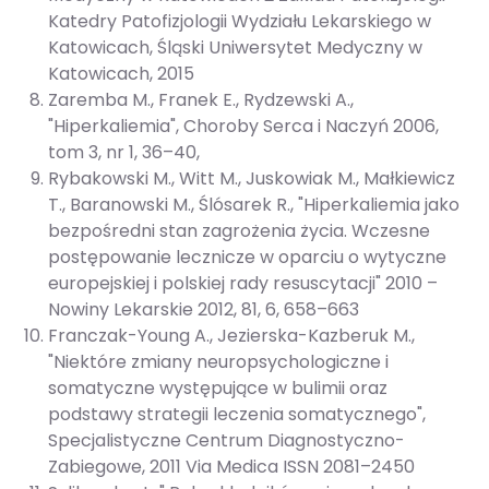
Katedry Patofizjologii Wydziału Lekarskiego w
Katowicach, Śląski Uniwersytet Medyczny w
Katowicach, 2015
Zaremba M., Franek E., Rydzewski A.,
"Hiperkaliemia", Choroby Serca i Naczyń 2006,
tom 3, nr 1, 36–40,
Rybakowski M., Witt M., Juskowiak M., Małkiewicz
T., Baranowski M., Ślósarek R., "Hiperkaliemia jako
bezpośredni stan zagrożenia życia. Wczesne
postępowanie lecznicze w oparciu o wytyczne
europejskiej i polskiej rady resuscytacji" 2010 –
Nowiny Lekarskie 2012, 81, 6, 658–663
Franczak-Young A., Jezierska-Kazberuk M.,
"Niektóre zmiany neuropsychologiczne i
somatyczne występujące w bulimii oraz
podstawy strategii leczenia somatycznego",
Specjalistyczne Centrum Diagnostyczno-
Zabiegowe, 2011 Via Medica ISSN 2081–2450