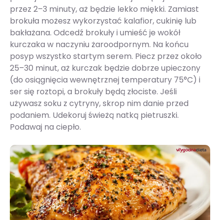
przez 2–3 minuty, aż będzie lekko miękki. Zamiast
brokuła możesz wykorzystać kalafior, cukinię lub
bakłażana. Odcedź brokuły i umieść je wokół
kurczaka w naczyniu żaroodpornym. Na końcu
posyp wszystko startym serem. Piecz przez około
25–30 minut, aż kurczak będzie dobrze upieczony
(do osiągnięcia wewnętrznej temperatury 75°C) i
ser się roztopi, a brokuły będą złociste. Jeśli
używasz soku z cytryny, skrop nim danie przed
podaniem. Udekoruj świeżą natką pietruszki.
Podawaj na ciepło.