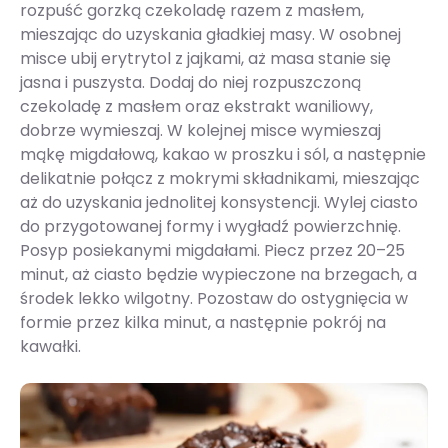
rozpuść gorzką czekoladę razem z masłem,
mieszając do uzyskania gładkiej masy. W osobnej
misce ubij erytrytol z jajkami, aż masa stanie się
jasna i puszysta. Dodaj do niej rozpuszczoną
czekoladę z masłem oraz ekstrakt waniliowy,
dobrze wymieszaj. W kolejnej misce wymieszaj
mąkę migdałową, kakao w proszku i sól, a następnie
delikatnie połącz z mokrymi składnikami, mieszając
aż do uzyskania jednolitej konsystencji. Wylej ciasto
do przygotowanej formy i wygładź powierzchnię.
Posyp posiekanymi migdałami. Piecz przez 20–25
minut, aż ciasto będzie wypieczone na brzegach, a
środek lekko wilgotny. Pozostaw do ostygnięcia w
formie przez kilka minut, a następnie pokrój na
kawałki.