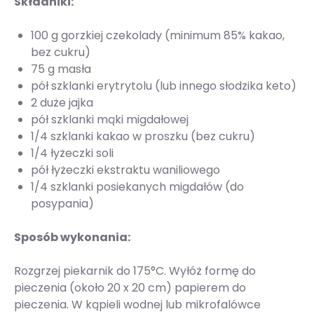
Składniki:
100 g gorzkiej czekolady (minimum 85% kakao,
bez cukru)
75 g masła
pół szklanki erytrytolu (lub innego słodzika keto)
2 duże jajka
pół szklanki mąki migdałowej
1/4 szklanki kakao w proszku (bez cukru)
1/4 łyżeczki soli
pół łyżeczki ekstraktu waniliowego
1/4 szklanki posiekanych migdałów (do
posypania)
Sposób wykonania:
Rozgrzej piekarnik do 175°C. Wyłóż formę do
pieczenia (około 20 x 20 cm) papierem do
pieczenia. W kąpieli wodnej lub mikrofalówce