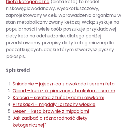
Dieta ketogeniczna
(dieta keto) to model
niskowęglowodanowy, wysokotłuszczowy,
zaprojektowany w celu wprowadzenia organizmu w
stan metaboliczny zwany ketozą. Wciąż zyskuje na
popularności i wiele osób poszukuje przykładowej
diety keto na odchudzanie, dlatego poniżej
przedstawiamy przepisy diety ketogenicznej dla
początkujących, dzięki którym stworzysz pyszny
jadłospis.
Spis treści
Śniadanie – jajecznica z awokado i serem feta
Obiad – kurczak pieczony z brokułami i serem
Kolacja – sałatka z tuńczykiem i oliwkami
Przekąski – migdały i orzechy włoskie
Deser – keto brownie z migdałami
Jak zadbać o różnorodność diety
ketogenicznej?