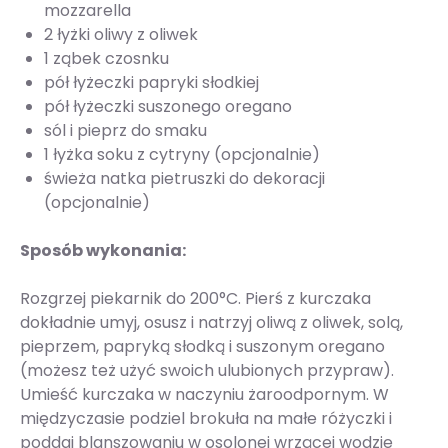
mozzarella
2 łyżki oliwy z oliwek
1 ząbek czosnku
pół łyżeczki papryki słodkiej
pół łyżeczki suszonego oregano
sól i pieprz do smaku
1 łyżka soku z cytryny (opcjonalnie)
świeża natka pietruszki do dekoracji
(opcjonalnie)
Sposób wykonania:
Rozgrzej piekarnik do 200°C. Pierś z kurczaka
dokładnie umyj, osusz i natrzyj oliwą z oliwek, solą,
pieprzem, papryką słodką i suszonym oregano
(możesz też użyć swoich ulubionych przypraw).
Umieść kurczaka w naczyniu żaroodpornym. W
międzyczasie podziel brokuła na małe różyczki i
poddaj blanszowaniu w osolonej wrzącej wodzie