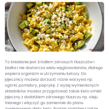
To śniadanie jest źródłem zdrowych tłuszczów i
białka i nie dostarcza wielu węglowodanów, dlatego
wspiera organizm w utrzymaniu ketozy. Do
jajecznicy możesz dorzucić różne warzywa np.
ogórki, pomidory, paprykę. Z wyżej wymienionych
składników możesz przygotować także keto omlet
jajeczny z dodatkiem zdrowego tłuszczu np. oleju
lnianego i włączyć go zamiennie do planu
żywieniowego diety keto. Poniżej znajdziesz także