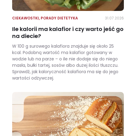
CIEKAWOSTKI
,
PORADY DIETETYKA
31.07.2026
Ile kalorii ma kalafior i czy warto jeść go
na diecie?
W 100 g surowego kalafiora znajduje się około 25
kcal. Podobną wartość ma kalafior gotowany w
wodzie lub na parze – o ile nie dodaje się do niego
masła, bułki tartej, sosów albo dużej ilości tłuszczu.
Sprawdź, jak kaloryczność kalafiora ma się do jego
wartości odżywczej.
Ile kalorii ma kalafior i czy warto jeść go na diecie?