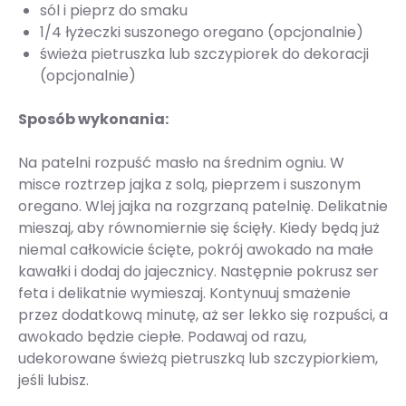
sól i pieprz do smaku
1/4 łyżeczki suszonego oregano (opcjonalnie)
świeża pietruszka lub szczypiorek do dekoracji
(opcjonalnie)
Sposób wykonania:
Na patelni rozpuść masło na średnim ogniu. W
misce roztrzep jajka z solą, pieprzem i suszonym
oregano. Wlej jajka na rozgrzaną patelnię. Delikatnie
mieszaj, aby równomiernie się ścięły. Kiedy będą już
niemal całkowicie ścięte, pokrój awokado na małe
kawałki i dodaj do jajecznicy. Następnie pokrusz ser
feta i delikatnie wymieszaj. Kontynuuj smażenie
przez dodatkową minutę, aż ser lekko się rozpuści, a
awokado będzie ciepłe. Podawaj od razu,
udekorowane świeżą pietruszką lub szczypiorkiem,
jeśli lubisz.