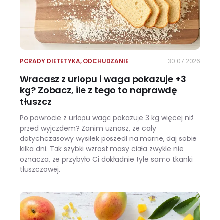
PORADY DIETETYKA
,
ODCHUDZANIE
30.07.2026
Wracasz z urlopu i waga pokazuje +3
kg? Zobacz, ile z tego to naprawdę
tłuszcz
Po powrocie z urlopu waga pokazuje 3 kg więcej niż
przed wyjazdem? Zanim uznasz, że cały
dotychczasowy wysiłek poszedł na marne, daj sobie
kilka dni. Tak szybki wzrost masy ciała zwykle nie
oznacza, że przybyło Ci dokładnie tyle samo tkanki
tłuszczowej.
Wracasz z urlopu i waga pokazuje +3 kg? Zobacz, ile z tego to naprawdę tłuszcz