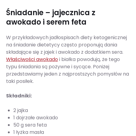
Śniadanie – jajecznica z
awokado i serem feta
W przykładowych jadłospisach diety ketogenicznej
na śniadanie dietetycy często proponują dania
składające się z jajek i awokado z dodatkiem sera.
Właściwości awokado
i białka powodują, że tego
typu śniadania są pożywne i sycące. Poniżej
przedstawiamy jeden z najprostszych pomysłów na
taki posiłek.
Składniki:
2 jajka
1 dojrzałe awokado
50 g sera feta
1 łyżka masła