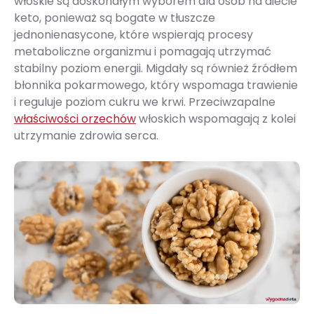
włoskie są doskonałym wyborem dla osób na diecie
keto, ponieważ są bogate w tłuszcze
jednonienasycone, które wspierają procesy
metaboliczne organizmu i pomagają utrzymać
stabilny poziom energii. Migdały są również źródłem
błonnika pokarmowego, który wspomaga trawienie
i reguluje poziom cukru we krwi. Przeciwzapalne
właściwości orzechów
włoskich wspomagają z kolei
utrzymanie zdrowia serca.