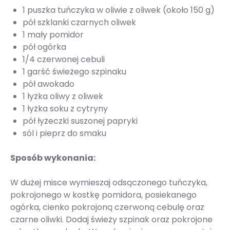
1 puszka tuńczyka w oliwie z oliwek (około 150 g)
pół szklanki czarnych oliwek
1 mały pomidor
pół ogórka
1/4 czerwonej cebuli
1 garść świeżego szpinaku
pół awokado
1 łyżka oliwy z oliwek
1 łyżka soku z cytryny
pół łyżeczki suszonej papryki
sól i pieprz do smaku
Sposób wykonania:
W dużej misce wymieszaj odsączonego tuńczyka,
pokrojonego w kostkę pomidora, posiekanego
ogórka, cienko pokrojoną czerwoną cebulę oraz
czarne oliwki. Dodaj świeży szpinak oraz pokrojone