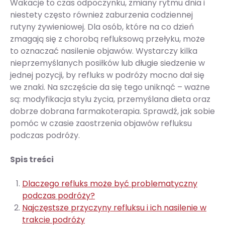
Wakacje to czas odpoczynku, zmiany rytmu dnia i
niestety często również zaburzenia codziennej
rutyny żywieniowej. Dla osób, które na co dzień
zmagają się z chorobą refluksową przełyku, może
to oznaczać nasilenie objawów. Wystarczy kilka
nieprzemyślanych posiłków lub długie siedzenie w
jednej pozycji, by refluks w podróży mocno dał się
we znaki. Na szczęście da się tego uniknąć – ważne
są: modyfikacja stylu życia, przemyślana dieta oraz
dobrze dobrana farmakoterapia. Sprawdź, jak sobie
pomóc w czasie zaostrzenia objawów refluksu
podczas podróży.
Spis treści
Dlaczego refluks może być problematyczny
podczas podróży?
Najczęstsze przyczyny refluksu i ich nasilenie w
trakcie podróży