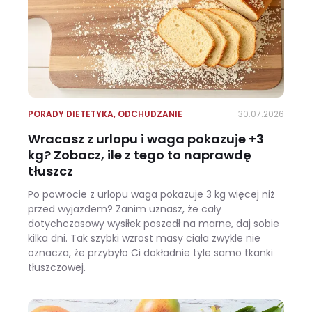
PORADY DIETETYKA
,
ODCHUDZANIE
30.07.2026
Wracasz z urlopu i waga pokazuje +3
kg? Zobacz, ile z tego to naprawdę
tłuszcz
Po powrocie z urlopu waga pokazuje 3 kg więcej niż
przed wyjazdem? Zanim uznasz, że cały
dotychczasowy wysiłek poszedł na marne, daj sobie
kilka dni. Tak szybki wzrost masy ciała zwykle nie
oznacza, że przybyło Ci dokładnie tyle samo tkanki
tłuszczowej.
Wracasz z urlopu i waga pokazuje +3 kg? Zobacz, ile z tego to naprawdę tłuszcz