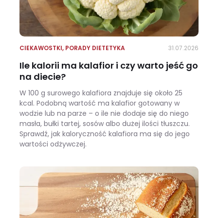
CIEKAWOSTKI
,
PORADY DIETETYKA
31.07.2026
Ile kalorii ma kalafior i czy warto jeść go
na diecie?
W 100 g surowego kalafiora znajduje się około 25
kcal. Podobną wartość ma kalafior gotowany w
wodzie lub na parze – o ile nie dodaje się do niego
masła, bułki tartej, sosów albo dużej ilości tłuszczu.
Sprawdź, jak kaloryczność kalafiora ma się do jego
wartości odżywczej.
Ile kalorii ma kalafior i czy warto jeść go na diecie?