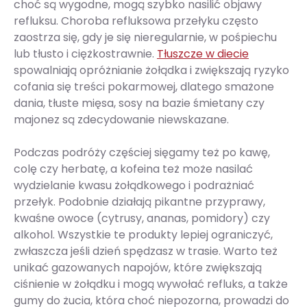
choć są wygodne, mogą szybko nasilić objawy
refluksu. Choroba refluksowa przełyku często
zaostrza się, gdy je się nieregularnie, w pośpiechu
lub tłusto i ciężkostrawnie.
Tłuszcze w diecie
spowalniają opróżnianie żołądka i zwiększają ryzyko
cofania się treści pokarmowej, dlatego smażone
dania, tłuste mięsa, sosy na bazie śmietany czy
majonez są zdecydowanie niewskazane.
Podczas podróży częściej sięgamy też po kawę,
colę czy herbatę, a kofeina też może nasilać
wydzielanie kwasu żołądkowego i podrażniać
przełyk. Podobnie działają pikantne przyprawy,
kwaśne owoce (cytrusy, ananas, pomidory) czy
alkohol. Wszystkie te produkty lepiej ograniczyć,
zwłaszcza jeśli dzień spędzasz w trasie. Warto też
unikać gazowanych napojów, które zwiększają
ciśnienie w żołądku i mogą wywołać refluks, a także
gumy do żucia, która choć niepozorna, prowadzi do