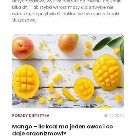
dotychczasowy wysiłek poszedł na marne, daj sobie
kilka dni. Tak szybki wzrost masy ciała zwykle nie
oznacza, że przybyło Ci dokładnie tyle samo tkanki
tłuszczowej.
Wracasz z urlopu i waga pokazuje +3 kg? Zobacz, ile z tego to naprawdę tłuszcz
PORADY DIETETYKA
30.07.2026
Mango – ile kcal ma jeden owoc i co
daje organizmowi?