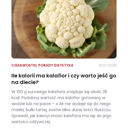
CIEKAWOSTKI
,
PORADY DIETETYKA
31.07.2026
Ile kalorii ma kalafior i czy warto jeść go
na diecie?
W 100 g surowego kalafiora znajduje się około 25
kcal. Podobną wartość ma kalafior gotowany w
wodzie lub na parze – o ile nie dodaje się do niego
masła, bułki tartej, sosów albo dużej ilości tłuszczu.
Sprawdź, jak kaloryczność kalafiora ma się do jego
wartości odżywczej.
Ile kalorii ma kalafior i czy warto jeść go na diecie?