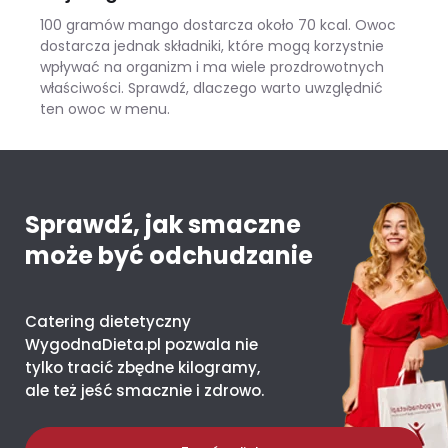
100 gramów mango dostarcza około 70 kcal. Owoc
dostarcza jednak składniki, które mogą korzystnie
wpływać na organizm i ma wiele prozdrowotnych
właściwości. Sprawdź, dlaczego warto uwzględnić
ten owoc w menu.
Mango – ile kcal ma jeden owoc i co daje organizmowi?
Sprawdź, jak smaczne
może być odchudzanie
Catering dietetyczny
WygodnaDieta.pl pozwala nie
tylko tracić zbędne kilogramy,
ale też jeść smacznie i zdrowo.