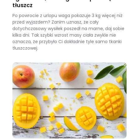
tłuszcz
Po powrocie z urlopu waga pokazuje 3 kg więcej niż
przed wyjazdem? Zanim uznasz, że cały
dotychczasowy wysiłek poszedł na marne, daj sobie
kilka dni. Tak szybki wzrost masy ciała zwykle nie
oznacza, że przybyło Ci dokładnie tyle samo tkanki
tłuszczowej.
Wracasz z urlopu i waga pokazuje +3 kg? Zobacz, ile z tego to naprawdę tłuszcz