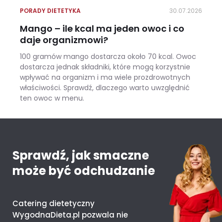
PORADY DIETETYKA
30.07.2026
Mango – ile kcal ma jeden owoc i co
daje organizmowi?
100 gramów mango dostarcza około 70 kcal. Owoc
dostarcza jednak składniki, które mogą korzystnie
wpływać na organizm i ma wiele prozdrowotnych
właściwości. Sprawdź, dlaczego warto uwzględnić
ten owoc w menu.
Mango – ile kcal ma jeden owoc i co daje organizmowi?
Sprawdź, jak smaczne
może być odchudzanie
Catering dietetyczny
WygodnaDieta.pl pozwala nie