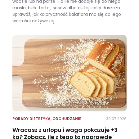
wodzie lub na parze – o ile nie dodaje się do niego
masła, bułki tartej, sosów albo dużej ilości tłuszczu.
Sprawdź, jak kaloryczność kalafiora ma się do jego
wartości odżywczej.
Ile kalorii ma kalafior i czy warto jeść go na diecie?
PORADY DIETETYKA
,
ODCHUDZANIE
30.07.2026
Wracasz z urlopu i waga pokazuje +3
kg? Zobacz, ile z tego to naprawdę