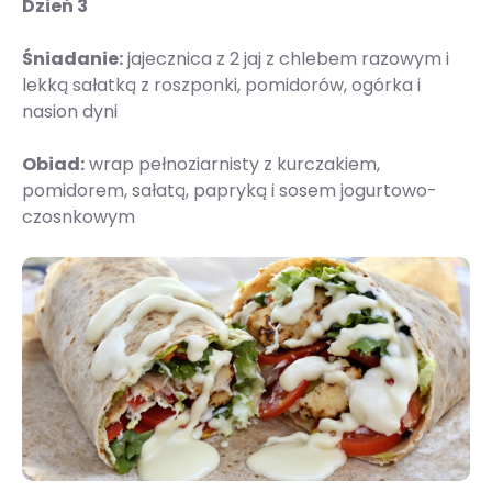
Dzień 3
Śniadanie:
jajecznica z 2 jaj z chlebem razowym i
lekką sałatką z roszponki, pomidorów, ogórka i
nasion dyni
Obiad:
wrap pełnoziarnisty z kurczakiem,
pomidorem, sałatą, papryką i sosem jogurtowo-
czosnkowym