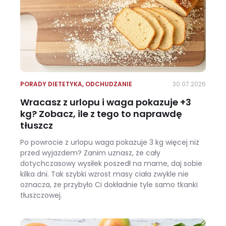
PORADY DIETETYKA
,
ODCHUDZANIE
30.07.2026
Wracasz z urlopu i waga pokazuje +3
kg? Zobacz, ile z tego to naprawdę
tłuszcz
Po powrocie z urlopu waga pokazuje 3 kg więcej niż
przed wyjazdem? Zanim uznasz, że cały
dotychczasowy wysiłek poszedł na marne, daj sobie
kilka dni. Tak szybki wzrost masy ciała zwykle nie
oznacza, że przybyło Ci dokładnie tyle samo tkanki
tłuszczowej.
Wracasz z urlopu i waga pokazuje +3 kg? Zobacz, ile z tego to naprawdę tłuszcz