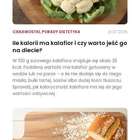
CIEKAWOSTKI
,
PORADY DIETETYKA
31.07.2026
Ile kalorii ma kalafior i czy warto jeść go
na diecie?
W 100 g surowego kalafiora znajduje się około 25
kcal. Podobną wartość ma kalafior gotowany w
wodzie lub na parze – o ile nie dodaje się do niego
masła, bułki tartej, sosów albo dużej ilości tłuszczu.
Sprawdź, jak kaloryczność kalafiora ma się do jego
wartości odżywczej.
Ile kalorii ma kalafior i czy warto jeść go na diecie?