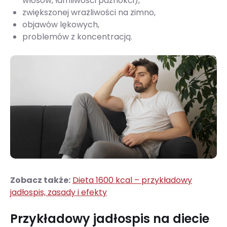
włosów, łamliwości paznokci),
zwiększonej wrażliwości na zimno,
objawów lękowych,
problemów z koncentracją.
Zobacz także:
Dieta 1600 kcal – przykładowy
jadłospis, zasady i efekty
Przykładowy jadłospis na diecie