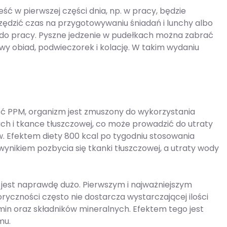
eść w pierwszej części dnia, np. w pracy, będzie
ędzić czas na przygotowywaniu śniadań i lunchy albo
 do pracy. Pyszne jedzenie w pudełkach można zabrać
owy obiad, podwieczorek i kolację. W takim wydaniu
tość PPM, organizm jest zmuszony do wykorzystania
 i tkance tłuszczowej, co może prowadzić do utraty
. Efektem diety 800 kcal po tygodniu stosowania
ynikiem pozbycia się tkanki tłuszczowej, a utraty wody
jest naprawdę dużo. Pierwszym i najważniejszym
oryczności często nie dostarcza wystarczającej ilości
amin oraz składników mineralnych. Efektem tego jest
mu.