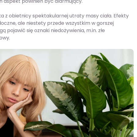
en aspekt powinien być alarmujący.
 z obietnicy spektakularnej utraty masy ciała. Efekty
doczne, ale niestety przede wszystkim w gorszej
pojawić się oznaki niedożywienia, m.in. złe
łowy.