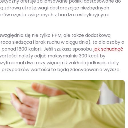
tetyczny oferuje zbilansowane posiłki dostosowane do
ją zdrową utratę wagi, dostarczając niezbędnych
rów często związanych z bardzo restrykcyjnymi
y uwzględnia się nie tylko PPM, ale także dodatkową
raca siedząca i brak ruchu w ciągu dnia), to dla osoby o
ponad 1800 kalorii. Jeśli szukasz sposobu,
jak schudnąć
j wartości należy odjąć maksymalnie 300 kcal, by
zyli niemal dwa razy więcej niż zakłada jadłospis diety
ści przypadków wartości te będą zdecydowanie wyższe.