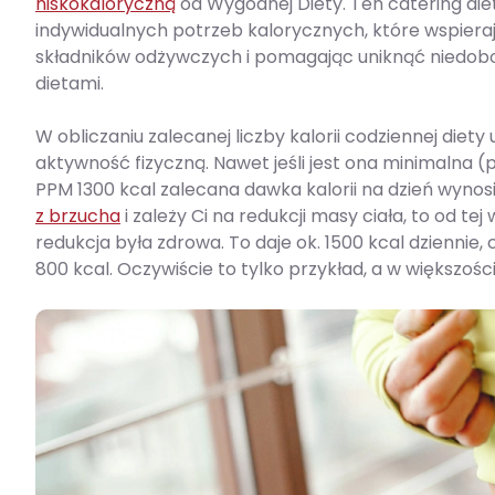
niskokaloryczną
od Wygodnej Diety. Ten catering die
indywidualnych potrzeb kalorycznych, które wspiera
składników odżywczych i pomagając uniknąć niedobo
dietami.
W obliczaniu zalecanej liczby kalorii codziennej diet
aktywność fizyczną. Nawet jeśli jest ona minimalna (p
PPM 1300 kcal zalecana dawka kalorii na dzień wynosi 
z brzucha
i zależy Ci na redukcji masy ciała, to od te
redukcja była zdrowa. To daje ok. 1500 kcal dziennie, c
800 kcal. Oczywiście to tylko przykład, a w większo