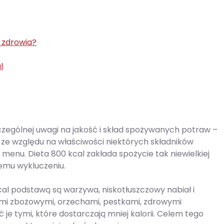
a zdrowia?
l
zczególnej uwagi na jakość i skład spożywanych potraw –
ednak ze względu na właściwości niektórych składników
enu. Dieta 800 kcal zakłada spożycie tak niewielkiej
nemu wykluczeniu.
al podstawą są warzywa, niskotłuszczowy nabiał i
ami zbożowymi, orzechami, pestkami, zdrowymi
ć je tymi, które dostarczają mniej kalorii. Celem tego