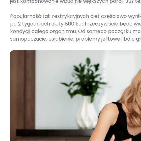
jest komponowanie wizualnie większych porcji. Już t
Popularność tak restrykcyjnych diet częściowo wynika
po 2 tygodniach diety 800 kcal rzeczywiście będą wi
kondycji całego organizmu. Od samego początku mogą 
samopoczucie, osłabienie, problemy jelitowe i bóle g