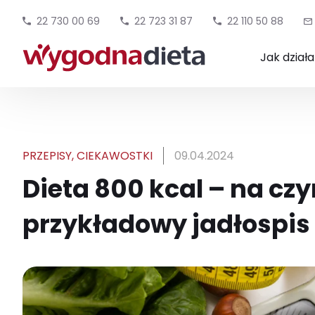
22 730 00 69
22 723 31 87
22 110 50 88
Jak dział
PRZEPISY
,
CIEKAWOSTKI
09.04.2024
Dieta 800 kcal – na cz
przykładowy jadłospis