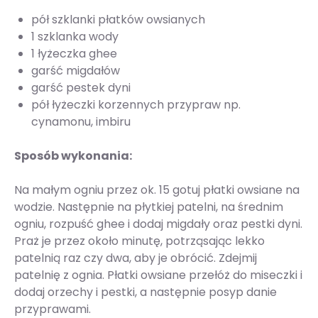
pół szklanki płatków owsianych
1 szklanka wody
1 łyżeczka ghee
garść migdałów
garść pestek dyni
pół łyżeczki korzennych przypraw np.
cynamonu, imbiru
Sposób wykonania:
Na małym ogniu przez ok. 15 gotuj płatki owsiane na
wodzie. Następnie na płytkiej patelni, na średnim
ogniu, rozpuść ghee i dodaj migdały oraz pestki dyni.
Praż je przez około minutę, potrząsając lekko
patelnią raz czy dwa, aby je obrócić. Zdejmij
patelnię z ognia. Płatki owsiane przełóż do miseczki i
dodaj orzechy i pestki, a następnie posyp danie
przyprawami.