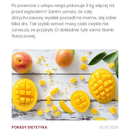
Po powrocie z urlopu waga pokazuje 3 kg więcej niż
przed wyjazdem? Zanim uznasz, że cały
dotychczasowy wysiłek poszedł na marne, daj sobie
kilka dni. Tak szybki wzrost masy ciała zwykle nie
oznacza, że przybyło Ci dokładnie tyle samo tkanki
tłuszczowej.
Wracasz z urlopu i waga pokazuje +3 kg? Zobacz, ile z tego to naprawdę tłuszcz
PORADY DIETETYKA
30.07.2026