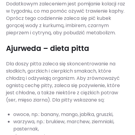
Dodatkowym zaleceniem jest pomijanie kolacji raz
w tygodniu, co ma pomóc ożywić trawienie kaphy.
Oprócz tego codziennie zaleca się pić kubek
gorącej wody z kurkumą, imbirem, czarnym
pieprzem i cytryną, aby pobudzić metabolizm.
Ajurweda – dieta pitta
Dla doszy pitta zaleca się skoncentrowanie na
słodkich, gorzkich i cierpkich smakach, które
chłodzą i odżywiają organizm. Aby zrównoważyć
ognistą cechę pit­ty, zaleca się pożywienie, które
jest chłodne, a także niektóre z ciężkich potraw
(ser, mięso ziarna). Dla pitty wskazane są:
owoce, np.: banany, mango, jabłka, gruszki,
warzywa, np.: brukiew, marchew, ziemniaki,
pasternak,