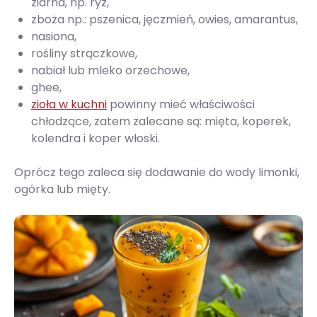
ziarna, np. ryż,
zboża np.: pszenica, jęczmień, owies, amarantus,
nasiona,
rośliny strączkowe,
nabiał lub mleko orzechowe,
ghee,
zioła w kuchni
powinny mieć właściwości
chłodzące, zatem zalecane są: mięta, ko­perek,
kolendra i koper włoski.
Oprócz tego zaleca się dodawanie do wody limonki,
ogórka lub mięty.