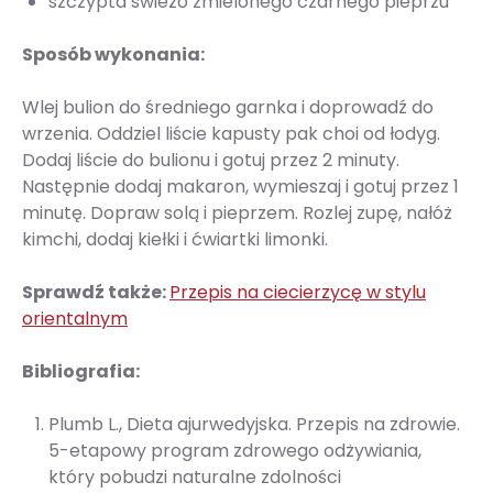
szczypta świeżo zmielonego czarnego pieprzu
Sposób wykonania:
Wlej bulion do średniego garnka i doprowadź do
wrzenia. Oddziel liście kapusty pak choi od łodyg.
Dodaj liście do bulionu i gotuj przez 2 minuty.
Następnie dodaj makaron, wymieszaj i gotuj przez 1
minutę. Dopraw solą i pieprzem. Rozlej zupę, nałóż
kimchi, dodaj kiełki i ćwiartki limonki.
Sprawdź także:
Przepis na ciecierzycę w stylu
orientalnym
Bibliografia:
Plumb L., Dieta ajurwedyjska. Przepis na zdrowie.
5-etapowy program zdrowego odżywiania,
który pobudzi naturalne zdolności