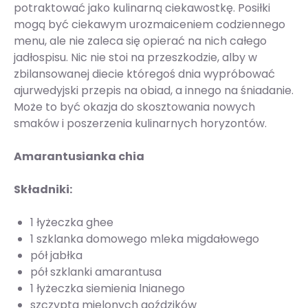
potraktować jako kulinarną ciekawostkę. Posiłki
mogą być ciekawym urozmaiceniem codziennego
menu, ale nie zaleca się opierać na nich całego
jadłospisu. Nic nie stoi na przeszkodzie, alby w
zbilansowanej diecie któregoś dnia wypróbować
ajurwedyjski przepis na obiad, a innego na śniadanie.
Może to być okazja do skosztowania nowych
smaków i poszerzenia kulinarnych horyzontów.
Amarantusianka chia
Składniki:
1 łyżeczka ghee
1 szklanka domowego mleka migdałowego
pół jabłka
pół szklanki amarantusa
1 łyżeczka siemienia lnianego
szczypta mielonych goździków