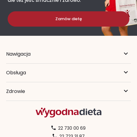
ale też jeść smacznie i zdrowo.
Zamów dietę
Nawigacja
Obsługa
Zdrowie
22 730 00 69
22 723 31 87