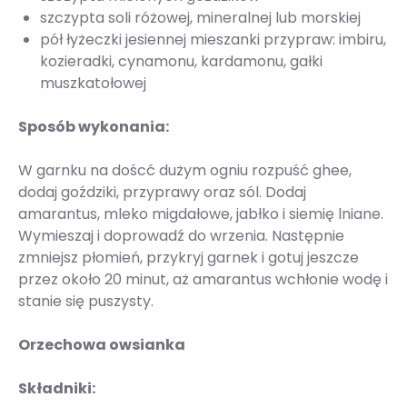
szczypta soli różowej, mineralnej lub morskiej
pół łyżeczki jesiennej mieszanki przypraw: imbiru,
kozieradki, cynamonu, kardamonu, gałki
muszkatołowej
Sposób wykonania:
W garnku na doścć dużym ogniu rozpuść ghee,
dodaj goździki, przyprawy oraz sól. Dodaj
amarantus, mleko migdałowe, jabłko i siemię lniane.
Wymieszaj i doprowadź do wrzenia. Następnie
zmniejsz płomień, przykryj garnek i gotuj jeszcze
przez około 20 minut, aż amarantus wchłonie wodę i
stanie się puszysty.
Orzechowa owsianka
Składniki: