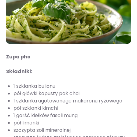
Zupa pho
Składniki:
1 szklanka bulionu
pół główki kapusty pak choi
1 szklanka ugotowanego makaronu ryżowego
pół szklanki kimchi
1 garść kiełków fasoli mung
pół limonki
szczypta soli mineralnej