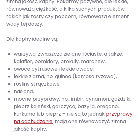
zimną jakość kaphy. Pokarmy pożywne, ale lekkie,
równoważą ciężkość, a kilka suchych produktów,
takich jak tosty czy popcorn, równoważą element
wody tej doszy.
Dla kaphy idealne są:
warzywa, zwłaszcza zielone liściaste, a także:
kalafior, pomidory, brokuły, marchew,
owoce cytrusowe i lekkie owoce,
lekkie ziarna, np. quinoa (komosa ryżowa),
rośli­ny strączkowe,
nasiona,
mocne przyprawy, np.: imbir, cynamon, goździki,
pieprz kajeński, gorczyca, ba­zylia, oregano,
kurkuma lub pieprz – nie są to jednak
przyprawy
na odchudzanie
, mają one równoważyć zimną
jakość kaphy.