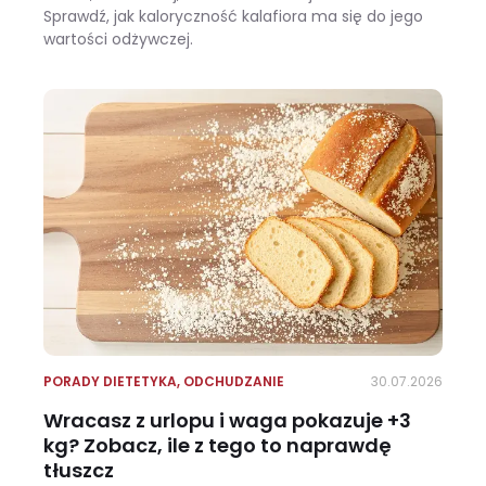
Sprawdź, jak kaloryczność kalafiora ma się do jego
wartości odżywczej.
Ile kalorii ma kalafior i czy warto jeść go na diecie?
PORADY DIETETYKA
,
ODCHUDZANIE
30.07.2026
Wracasz z urlopu i waga pokazuje +3
kg? Zobacz, ile z tego to naprawdę
tłuszcz