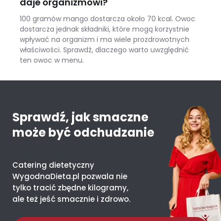
daje organizmowi?
100 gramów mango dostarcza około 70 kcal. Owoc
dostarcza jednak składniki, które mogą korzystnie
wpływać na organizm i ma wiele prozdrowotnych
właściwości. Sprawdź, dlaczego warto uwzględnić
ten owoc w menu.
Mango – ile kcal ma jeden owoc i co daje organizmowi?
Sprawdź, jak smaczne
może być odchudzanie
Catering dietetyczny
WygodnaDieta.pl pozwala nie
tylko tracić zbędne kilogramy,
ale też jeść smacznie i zdrowo.