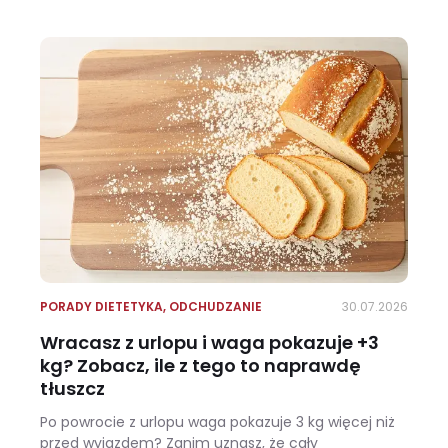
Ile kalorii ma kalafior i czy warto jeść go na diecie?
PORADY DIETETYKA
,
ODCHUDZANIE
30.07.2026
Wracasz z urlopu i waga pokazuje +3
kg? Zobacz, ile z tego to naprawdę
tłuszcz
Po powrocie z urlopu waga pokazuje 3 kg więcej niż
przed wyjazdem? Zanim uznasz, że cały