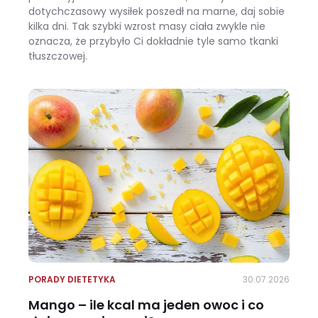
dotychczasowy wysiłek poszedł na marne, daj sobie
kilka dni. Tak szybki wzrost masy ciała zwykle nie
oznacza, że przybyło Ci dokładnie tyle samo tkanki
tłuszczowej.
Wracasz z urlopu i waga pokazuje +3 kg? Zobacz, ile z tego to naprawdę tłuszcz
PORADY DIETETYKA
30.07.2026
Mango – ile kcal ma jeden owoc i co