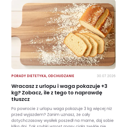
PORADY DIETETYKA
,
ODCHUDZANIE
30.07.2026
Wracasz z urlopu i waga pokazuje +3
kg? Zobacz, ile z tego to naprawdę
tłuszcz
Po powrocie z urlopu waga pokazuje 3 kg więcej niż
przed wyjazdem? Zanim uznasz, że cały
dotychczasowy wysiłek poszedł na marne, daj sobie
kilka dni. Tak szybki wzrost masy ciała zwykle nie