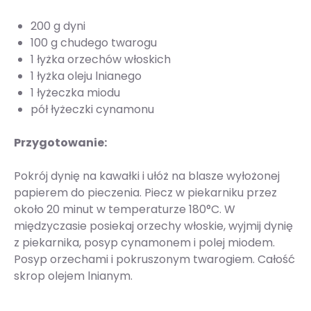
200 g dyni
100 g chudego twarogu
1 łyżka orzechów włoskich
1 łyżka oleju lnianego
1 łyżeczka miodu
pół łyżeczki cynamonu
Przygotowanie:
Pokrój dynię na kawałki i ułóż na blasze wyłożonej
papierem do pieczenia. Piecz w piekarniku przez
około 20 minut w temperaturze 180°C. W
międzyczasie posiekaj orzechy włoskie, wyjmij dynię
z piekarnika, posyp cynamonem i polej miodem.
Posyp orzechami i pokruszonym twarogiem. Całość
skrop olejem lnianym.