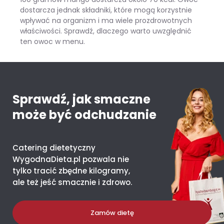
dostarcza jednak składniki, które mogą korzystnie
wpływać na organizm i ma wiele prozdrowotnych
właściwości. Sprawdź, dlaczego warto uwzględnić
ten owoc w menu.
Mango – ile kcal ma jeden owoc i co daje organizmowi?
Sprawdź, jak smaczne
może być odchudzanie
Catering dietetyczny
WygodnaDieta.pl pozwala nie
tylko tracić zbędne kilogramy,
ale też jeść smacznie i zdrowo.
Zamów dietę