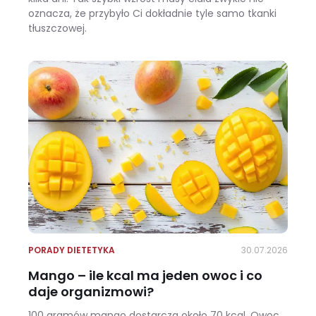
oznacza, że przybyło Ci dokładnie tyle samo tkanki
tłuszczowej.
Wracasz z urlopu i waga pokazuje +3 kg? Zobacz, ile z tego to naprawdę tłuszcz
PORADY DIETETYKA
30.07.2026
Mango – ile kcal ma jeden owoc i co
daje organizmowi?
100 gramów mango dostarcza około 70 kcal. Owoc