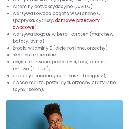
witaminy antyoksydacyjne (A, E i C):
warzywa i owoce bogate w witaminę C
(papryka, cytrusy,
domowe przetwory
owocowe
),
warzywa bogate w beta-karoten (marchew,
bataty, dynia),
źródła witaminy E (oleje roślinne, orzechy),
składniki mineralne:
mięso czerwone, pestki dyni, tofu, komosa
ryżowa (żelazo),
orzechy i nasiona, grube kasze (magnez),
owoce morza, pestki dyni, orzechy brazylijskie
(cynk i selen).