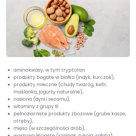
aminokwasy, w tym tryptofan:
produkty bogate w białko (indyk, kurczak),
produkty mleczne (chudy twaróg, kefir,
maślanka, jogurty naturalne),
nasiona (dyni i sezamu),
witaminy z grupy B:
pełnoziarniste produkty zbożowe (grube kasze,
otręby),
mięso (w szczególności drób),
warzywa liściaste (szpinak, rukola, sałata),