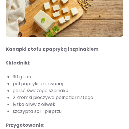
Kanapki z tofu z papryką i szpinakiem
Składniki:
90 g tofu
pół papryki czerwonej
garść świeżego szpinaku
2 kromki pieczywa pełnoziarnistego
łyżka oliwy z oliwek
szczypta soli i pieprzu
Przygotowanie: