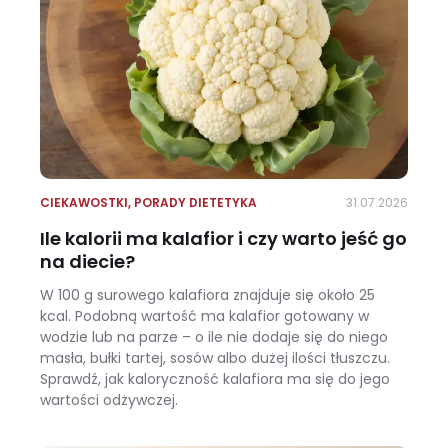
CIEKAWOSTKI
,
PORADY DIETETYKA
31.07.2026
Ile kalorii ma kalafior i czy warto jeść go
na diecie?
W 100 g surowego kalafiora znajduje się około 25
kcal. Podobną wartość ma kalafior gotowany w
wodzie lub na parze – o ile nie dodaje się do niego
masła, bułki tartej, sosów albo dużej ilości tłuszczu.
Sprawdź, jak kaloryczność kalafiora ma się do jego
wartości odżywczej.
Ile kalorii ma kalafior i czy warto jeść go na diecie?