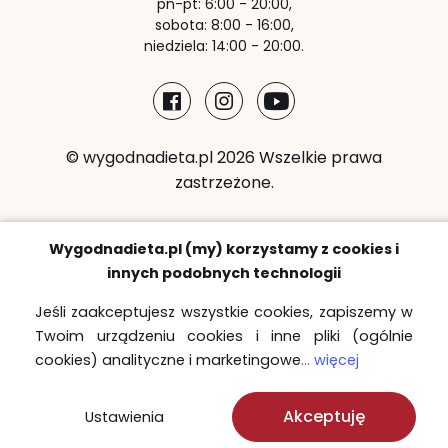
pn-pt: 6:00 - 20:00,
sobota: 8:00 - 16:00,
niedziela: 14:00 - 20:00.
© wygodnadieta.pl 2026 Wszelkie prawa
zastrzeżone.
Metody płatności:
Wygodnadieta.pl (my) korzystamy z cookies i
innych podobnych technologii
Jeśli zaakceptujesz wszystkie cookies, zapiszemy w
Twoim urządzeniu cookies i inne pliki (ogólnie
Strefy bezpłatnych dostaw
cookies) analityczne i marketingowe
... więcej
Sprawdź
Akceptuję
Ustawienia