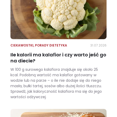
CIEKAWOSTKI
,
PORADY DIETETYKA
31.07.2026
Ile kalorii ma kalafior i czy warto jeść go
na diecie?
W 100 g surowego kalafiora znajduje się około 25
kcal. Podobną wartość ma kalafior gotowany w
wodzie lub na parze – o ile nie dodaje się do niego
masła, bułki tartej, sosów albo dużej ilości tłuszczu.
Sprawdź, jak kaloryczność kalafiora ma się do jego
wartości odżywczej.
Ile kalorii ma kalafior i czy warto jeść go na diecie?