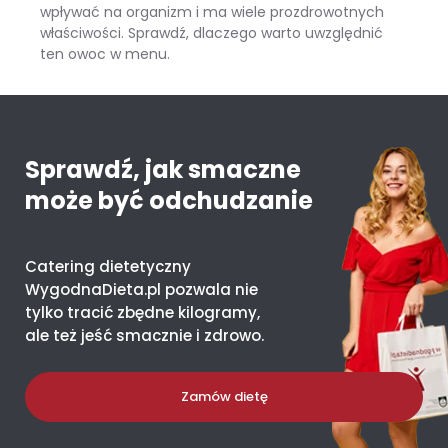
wpływać na organizm i ma wiele prozdrowotnych
właściwości. Sprawdź, dlaczego warto uwzględnić
ten owoc w menu.
Mango – ile kcal ma jeden owoc i co daje organizmowi?
Sprawdź, jak smaczne
może być odchudzanie
Catering dietetyczny
WygodnaDieta.pl pozwala nie
tylko tracić zbędne kilogramy,
ale też jeść smacznie i zdrowo.
Zamów dietę