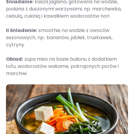
Śniadanie:
kasza jaglana, gotowana na wodzie,
podana z duszonymi warzywami, np. marchewka,
cebulą, cukinią i kawałkiem wodorostów nori
II śniadanie:
smoothie na wodzie z owoców
sezonowych, np.: bananów, jabłek, truskawek,
cytryny
Obiad:
zupa miso na bazie bulionu z dodatkiem
tofu, wodorostów wakame, pokrojonych porów i
marchwi