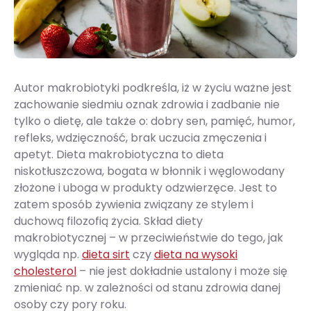
Autor makrobiotyki podkreśla, iż w życiu ważne jest
zachowanie siedmiu oznak zdrowia i zadbanie nie
tylko o dietę, ale także o: dobry sen, pamięć, humor,
refleks, wdzięczność, brak uczucia zmęczenia i
apetyt. Dieta makrobiotyczna to dieta
niskotłuszczowa, bogata w błonnik i węglowodany
złożone i uboga w produkty odzwierzęce. Jest to
zatem sposób żywienia związany ze stylem i
duchową filozofią życia. Skład diety
makrobiotycznej – w przeciwieństwie do tego, jak
wygląda np.
dieta sirt
czy
dieta na wysoki
cholesterol
– nie jest dokładnie ustalony i może się
zmieniać np. w zależności od stanu zdrowia danej
osoby czy pory roku.