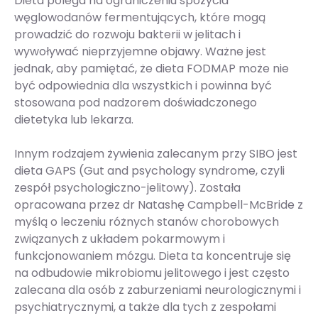
Dieta polega na ograniczeniu spożycia
węglowodanów fermentujących, które mogą
prowadzić do rozwoju bakterii w jelitach i
wywoływać nieprzyjemne objawy. Ważne jest
jednak, aby pamiętać, że dieta FODMAP może nie
być odpowiednia dla wszystkich i powinna być
stosowana pod nadzorem doświadczonego
dietetyka lub lekarza.
Innym rodzajem żywienia zalecanym przy SIBO jest
dieta GAPS (Gut and psychology syndrome, czyli
zespół psychologiczno-jelitowy). Została
opracowana przez dr Natashę Campbell-McBride z
myślą o leczeniu różnych stanów chorobowych
związanych z układem pokarmowym i
funkcjonowaniem mózgu. Dieta ta koncentruje się
na odbudowie mikrobiomu jelitowego i jest często
zalecana dla osób z zaburzeniami neurologicznymi i
psychiatrycznymi, a także dla tych z zespołami