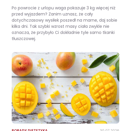
Po powrocie z urlopu waga pokazuje 3 kg więcej niż
przed wyjazdem? Zanim uznasz, że cały
dotychczasowy wysiłek poszedł na marne, daj sobie
kilka dni. Tak szybki wzrost masy ciała zwykle nie
oznacza, że przybyło Ci dokładnie tyle samo tkanki
tłuszczowej.
Wracasz z urlopu i waga pokazuje +3 kg? Zobacz, ile z tego to naprawdę tłuszcz
PORADY DIETETYKA
30.07.2026