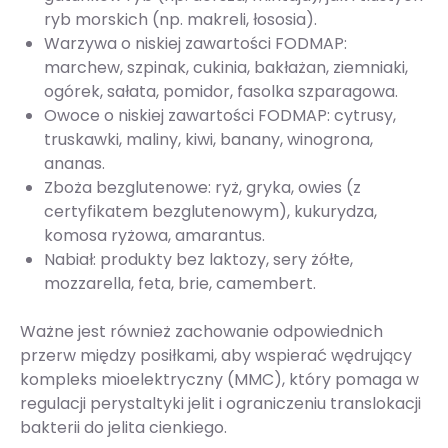
ryb morskich (np. makreli, łososia).
Warzywa o niskiej zawartości FODMAP:
marchew, szpinak, cukinia, bakłażan, ziemniaki,
ogórek, sałata, pomidor, fasolka szparagowa.
Owoce o niskiej zawartości FODMAP: cytrusy,
truskawki, maliny, kiwi, banany, winogrona,
ananas.
Zboża bezglutenowe: ryż, gryka, owies (z
certyfikatem bezglutenowym), kukurydza,
komosa ryżowa, amarantus.
Nabiał: produkty bez laktozy, sery żółte,
mozzarella, feta, brie, camembert.
Ważne jest również zachowanie odpowiednich
przerw między posiłkami, aby wspierać wędrujący
kompleks mioelektryczny (MMC), który pomaga w
regulacji perystaltyki jelit i ograniczeniu translokacji
bakterii do jelita cienkiego.