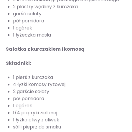
2 plastry wędliny z kurczaka
garść sałaty
pół pomidora
1 ogórek
1 łyżeczka masła
Sałatka z kurczakiem i komosą
Składniki:
1 pierś z kurczaka
4 łyżki komosy ryżowej
2 garście sałaty
pół pomidora
1 ogórek
1/4 papryki zielonej
1 łyżka oliwy z oliwek
sól i pieprz do smaku