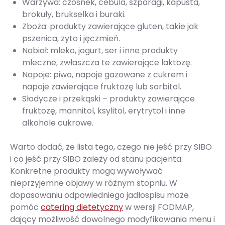
Warzywa: czosnek, cebula, szparagi, kapusta,
brokuły, brukselka i buraki.
Zboża: produkty zawierające gluten, takie jak
pszenica, żyto i jęczmień.
Nabiał: mleko, jogurt, ser i inne produkty
mleczne, zwłaszcza te zawierające laktozę.
Napoje: piwo, napoje gazowane z cukrem i
napoje zawierające fruktozę lub sorbitol.
Słodycze i przekąski – produkty zawierające
fruktozę, mannitol, ksylitol, erytrytol i inne
alkohole cukrowe.
Warto dodać, że lista tego, czego nie jeść przy SIBO
i co jeść przy SIBO zależy od stanu pacjenta.
Konkretne produkty mogą wywoływać
nieprzyjemne objawy w różnym stopniu. W
dopasowaniu odpowiedniego jadłospisu może
pomóc
catering dietetyczny
w wersji FODMAP,
dający możliwość dowolnego modyfikowania menu i