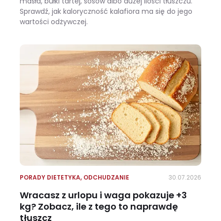
masła, bułki tartej, sosów albo dużej ilości tłuszczu.
Sprawdź, jak kaloryczność kalafiora ma się do jego
wartości odżywczej.
Ile kalorii ma kalafior i czy warto jeść go na diecie?
PORADY DIETETYKA
,
ODCHUDZANIE
30.07.2026
Wracasz z urlopu i waga pokazuje +3
kg? Zobacz, ile z tego to naprawdę
tłuszcz