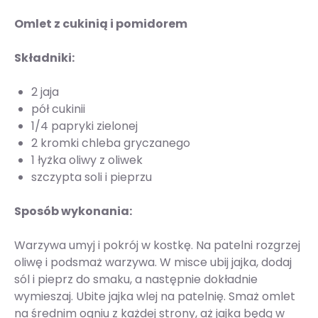
Omlet z cukinią i pomidorem
Składniki:
2 jaja
pół cukinii
1/4 papryki zielonej
2 kromki chleba gryczanego
1 łyżka oliwy z oliwek
szczypta soli i pieprzu
Sposób wykonania:
Warzywa umyj i pokrój w kostkę. Na patelni rozgrzej
oliwę i podsmaż warzywa. W misce ubij jajka, dodaj
sól i pieprz do smaku, a następnie dokładnie
wymieszaj. Ubite jajka wlej na patelnię. Smaż omlet
na średnim ogniu z każdej strony, aż jajka będą w