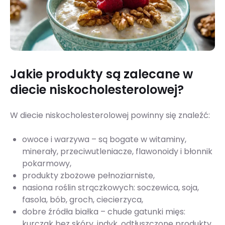
Jakie produkty są zalecane w
diecie niskocholesterolowej?
W diecie niskocholesterolowej powinny się znaleźć:
owoce i warzywa – są bogate w witaminy,
minerały, przeciwutleniacze, flawonoidy i błonnik
pokarmowy,
produkty zbożowe pełnoziarniste,
nasiona roślin strączkowych: soczewica, soja,
fasola, bób, groch, ciecierzyca,
dobre źródła białka – chude gatunki mięs:
kurczak bez skóry, indyk, odtłuszczone produkty