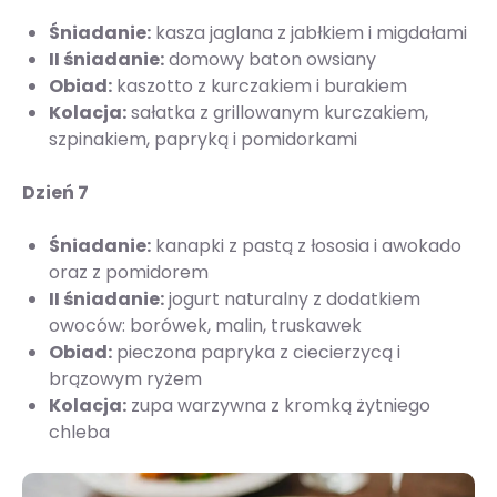
Śniadanie:
kasza jaglana z jabłkiem i migdałami
II śniadanie:
domowy baton owsiany
Obiad:
kaszotto z kurczakiem i burakiem
Kolacja:
sałatka z grillowanym kurczakiem,
szpinakiem, papryką i pomidorkami
Dzień 7
Śniadanie:
kanapki z pastą z łososia i awokado
oraz z pomidorem
II śniadanie:
jogurt naturalny z dodatkiem
owoców: borówek, malin, truskawek
Obiad:
pieczona papryka z ciecierzycą i
brązowym ryżem
Kolacja:
zupa warzywna z kromką żytniego
chleba