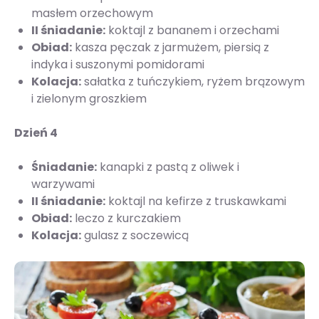
masłem orzechowym
II śniadanie:
koktajl z bananem i orzechami
Obiad:
kasza pęczak z jarmużem, piersią z
indyka i suszonymi pomidorami
Kolacja:
sałatka z tuńczykiem, ryżem brązowym
i zielonym groszkiem
Dzień 4
Śniadanie:
kanapki z pastą z oliwek i
warzywami
II śniadanie:
koktajl na kefirze z truskawkami
Obiad:
leczo z kurczakiem
Kolacja:
gulasz z soczewicą