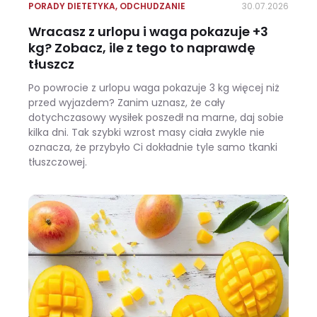
PORADY DIETETYKA
,
ODCHUDZANIE
30.07.2026
Wracasz z urlopu i waga pokazuje +3
kg? Zobacz, ile z tego to naprawdę
tłuszcz
Po powrocie z urlopu waga pokazuje 3 kg więcej niż
przed wyjazdem? Zanim uznasz, że cały
dotychczasowy wysiłek poszedł na marne, daj sobie
kilka dni. Tak szybki wzrost masy ciała zwykle nie
oznacza, że przybyło Ci dokładnie tyle samo tkanki
tłuszczowej.
Wracasz z urlopu i waga pokazuje +3 kg? Zobacz, ile z tego to naprawdę tłuszcz