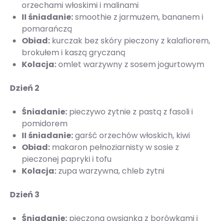
orzechami włoskimi i malinami
II śniadanie:
smoothie z jarmużem, bananem i
pomarańczą
Obiad:
kurczak bez skóry pieczony z kalafiorem,
brokułem i kaszą gryczaną
Kolacja:
omlet warzywny z sosem jogurtowym
Dzień 2
Śniadanie:
pieczywo żytnie z pastą z fasoli i
pomidorem
II śniadanie:
garść orzechów włoskich, kiwi
Obiad:
makaron pełnoziarnisty w sosie z
pieczonej papryki i tofu
Kolacja:
zupa warzywna, chleb żytni
Dzień 3
Śniadanie:
pieczona owsianka z borówkami i