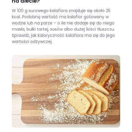
na diecie?
W 100 g surowego kalafiora znajduje się około 25
kcal. Podobną wartość ma kalafior gotowany w
wodzie lub na parze – o ile nie dodaje się do niego
masła, bułki tartej, sosów albo dużej ilości tłuszczu.
Sprawdź, jak kaloryczność kalafiora ma się do jego
wartości odżywczej.
Ile kalorii ma kalafior i czy warto jeść go na diecie?