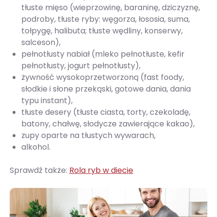
tłuste mięso (wieprzowinę, baraninę, dziczyznę,
podroby, tłuste ryby: węgorza, łososia, suma,
tołpygę, halibuta; tłuste wędliny, konserwy,
salceson),
pełnotłusty nabiał (mleko pełnotłuste, kefir
pełnotłusty, jogurt pełnotłusty),
żywność wysokoprzetworzoną (fast foody,
słodkie i słone przekąski, gotowe dania, dania
typu instant),
tłuste desery (tłuste ciasta, torty, czekoladę,
batony, chałwę, słodycze zawierające kakao),
zupy oparte na tłustych wywarach,
alkohol.
Sprawdź także:
Rola ryb w diecie