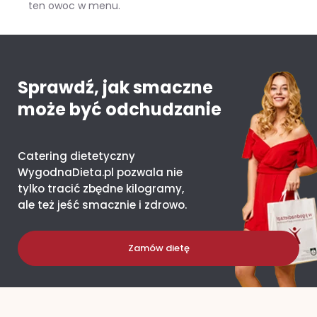
ten owoc w menu.
Mango – ile kcal ma jeden owoc i co daje organizmowi?
Sprawdź, jak smaczne
może być odchudzanie
Catering dietetyczny
WygodnaDieta.pl pozwala nie
tylko tracić zbędne kilogramy,
ale też jeść smacznie i zdrowo.
Zamów dietę