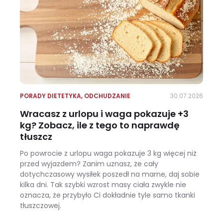
PORADY DIETETYKA
,
ODCHUDZANIE
30.07.2026
Wracasz z urlopu i waga pokazuje +3
kg? Zobacz, ile z tego to naprawdę
tłuszcz
Po powrocie z urlopu waga pokazuje 3 kg więcej niż
przed wyjazdem? Zanim uznasz, że cały
dotychczasowy wysiłek poszedł na marne, daj sobie
kilka dni. Tak szybki wzrost masy ciała zwykle nie
oznacza, że przybyło Ci dokładnie tyle samo tkanki
tłuszczowej.
Wracasz z urlopu i waga pokazuje +3 kg? Zobacz, ile z tego to naprawdę tłuszcz