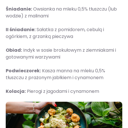
Śniadanie:
Owsianka na mleku 0,5% tłuszczu (lub
wodzie) z malinami
II śniadanie:
Sałatka z pomidorem, cebulą i
ogórkiem, z grzanką pieczywa
Obiad:
Indyk w sosie brokułowym z ziemniakami i
gotowanymi warzywami
Podwieczorek:
Kasza manna na mleku 0,5%
tłuszczu z prażonym jabłkiem i cynamonem
Kolacja:
Pierogi z jagodami i cynamonem