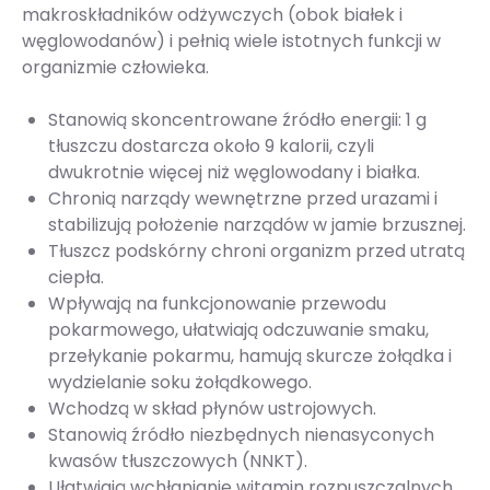
makroskładników odżywczych (obok białek i
węglowodanów) i pełnią wiele istotnych funkcji w
organizmie człowieka.
Stanowią skoncentrowane źródło energii: 1 g
tłuszczu dostarcza około 9 kalorii, czyli
dwukrotnie więcej niż węglowodany i białka.
Chronią narządy wewnętrzne przed urazami i
stabilizują położenie narządów w jamie brzusznej.
Tłuszcz podskórny chroni organizm przed utratą
ciepła.
Wpływają na funkcjonowanie przewodu
pokarmowego, ułatwiają odczuwanie smaku,
przełykanie pokarmu, hamują skurcze żołądka i
wydzielanie soku żołądkowego.
Wchodzą w skład płynów ustrojowych.
Stanowią źródło niezbędnych nienasyconych
kwasów tłuszczowych (NNKT).
Ułatwiają wchłanianie witamin rozpuszczalnych