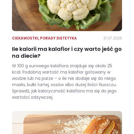
CIEKAWOSTKI
,
PORADY DIETETYKA
31.07.2026
Ile kalorii ma kalafior i czy warto jeść go
na diecie?
W 100 g surowego kalafiora znajduje się około 25
kcal. Podobną wartość ma kalafior gotowany w
wodzie lub na parze – o ile nie dodaje się do niego
masła, bułki tartej, sosów albo dużej ilości tłuszczu.
Sprawdź, jak kaloryczność kalafiora ma się do jego
wartości odżywczej.
Ile kalorii ma kalafior i czy warto jeść go na diecie?