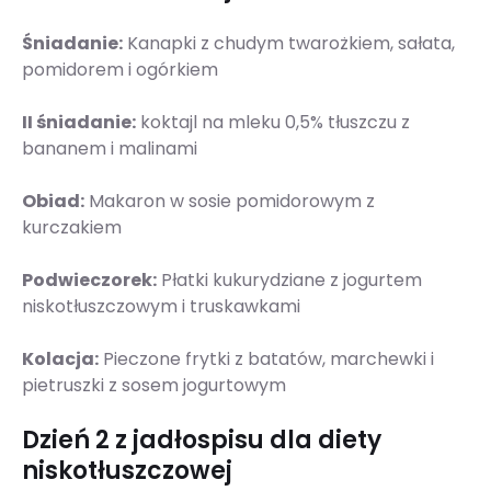
Śniadanie:
Kanapki z chudym twarożkiem, sałata,
pomidorem i ogórkiem
II śniadanie:
koktajl na mleku 0,5% tłuszczu z
bananem i malinami
Obiad:
Makaron w sosie pomidorowym z
kurczakiem
Podwieczorek:
Płatki kukurydziane z jogurtem
niskotłuszczowym i truskawkami
Kolacja:
Pieczone frytki z batatów, marchewki i
pietruszki z sosem jogurtowym
Dzień 2 z jadłospisu dla diety
niskotłuszczowej