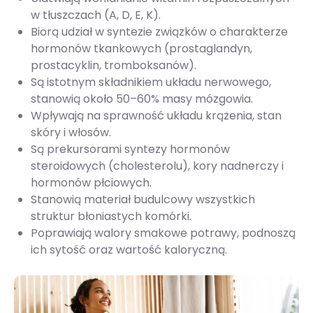
w tłuszczach (A, D, E, K).
Biorą udział w syntezie związków o charakterze
hormonów tkankowych (prostaglandyn,
prostacyklin, tromboksanów).
Są istotnym składnikiem układu nerwowego,
stanowią około 50–60% masy mózgowia.
Wpływają na sprawność układu krążenia, stan
skóry i włosów.
Są prekursorami syntezy hormonów
steroidowych (cholesterolu), kory nadnerczy i
hormonów płciowych.
Stanowią materiał budulcowy wszystkich
struktur błoniastych komórki.
Poprawiają walory smakowe potrawy, podnoszą
ich sytość oraz wartość kaloryczną.