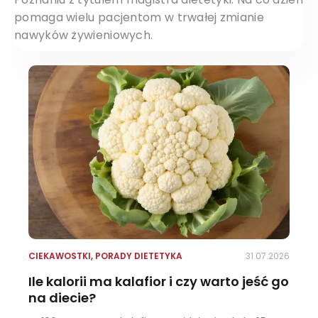
pomaga wielu pacjentom w trwałej zmianie
nawyków żywieniowych.
CIEKAWOSTKI
,
PORADY DIETETYKA
31.07.2026
Ile kalorii ma kalafior i czy warto jeść go
na diecie?