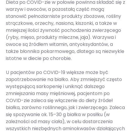
Dieta po COVID-zie w połowie powinna składać się z
warzyw i owoców, a pozostałą część mogą
stanowić pełnoziarniste produkty zbożowe, rośliny
strączkowe, orzechy, nasiona, kiszonki, a także w
mniejszej ilości żywność pochodzenia zwierzęcego
(ryby, mięso, produkty mleczne, jaja). Warzywa i
owoce są źródłem witamin, antyoksydantów, a
także błonnika pokarmowego, dlatego są niezwykle
istotne w diecie po chorobie.
U pacjentów po COVID-19 większe może być
zapotrzebowanie na białko. Aby zmniejszyć często
występującą sarkopenię i uniknąć dalszego
zmniejszania masy mięśniowej, pacjentom po
COVID-zie zaleca się włączenie do diety źródeł
białka, zarówno roślinnego, jak i zwierzęcego. Zaleca
się spożywanie ok. 15–30 g białka w posiłku (w
zależności od masy ciała), w celu dostarczenia
wszystkich niezbędnych aminokwasów działających