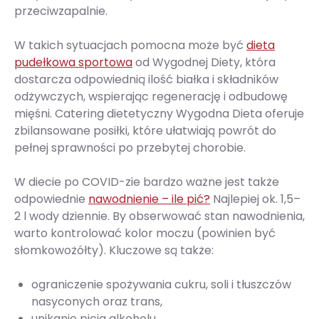
przeciwzapalnie.
W takich sytuacjach pomocna może być
dieta
pudełkowa sportowa
od Wygodnej Diety, która
dostarcza odpowiednią ilość białka i składników
odżywczych, wspierając regenerację i odbudowę
mięśni. Catering dietetyczny Wygodna Dieta oferuje
zbilansowane posiłki, które ułatwiają powrót do
pełnej sprawności po przebytej chorobie.
W diecie po COVID-zie bardzo ważne jest także
odpowiednie
nawodnienie – ile pić?
Najlepiej ok. 1,5–
2 l wody dziennie. By obserwować stan nawodnienia,
warto kontrolować kolor moczu (powinien być
słomkowożółty). Kluczowe są także:
ograniczenie spożywania cukru, soli i tłuszczów
nasyconych oraz trans,
unikanie picia alkoholu,