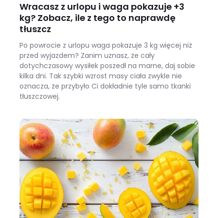
Wracasz z urlopu i waga pokazuje +3
kg? Zobacz, ile z tego to naprawdę
tłuszcz
Po powrocie z urlopu waga pokazuje 3 kg więcej niż
przed wyjazdem? Zanim uznasz, że cały
dotychczasowy wysiłek poszedł na marne, daj sobie
kilka dni. Tak szybki wzrost masy ciała zwykle nie
oznacza, że przybyło Ci dokładnie tyle samo tkanki
tłuszczowej.
Wracasz z urlopu i waga pokazuje +3 kg? Zobacz, ile z tego to naprawdę tłuszcz