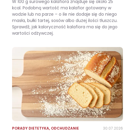
W 100 g surowego kalafiora znajduje się około 25
kcal. Podobną wartość ma kalafior gotowany w
wodzie lub na parze – o ile nie dodaje się do niego
masła, bułki tartej, sosów albo dużej ilości tłuszczu.
Sprawdź, jak kaloryczność kalafiora ma się do jego
wartości odżywczej.
Ile kalorii ma kalafior i czy warto jeść go na diecie?
PORADY DIETETYKA
,
ODCHUDZANIE
30.07.2026