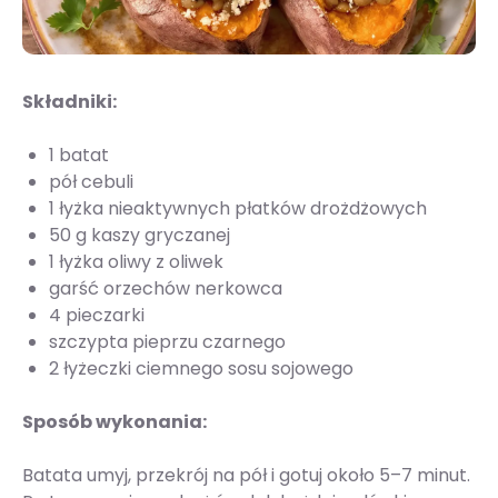
Składniki:
1 batat
pół cebuli
1 łyżka nieaktywnych płatków drożdżowych
50 g kaszy gryczanej
1 łyżka oliwy z oliwek
garść orzechów nerkowca
4 pieczarki
szczypta pieprzu czarnego
2 łyżeczki ciemnego sosu sojowego
Sposób wykonania:
Batata umyj, przekrój na pół i gotuj około 5–7 minut.