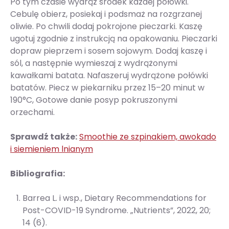
Po tym czasie wydrąż środek każdej połówki.
Cebulę obierz, posiekaj i podsmaż na rozgrzanej
oliwie. Po chwili dodaj pokrojone pieczarki. Kaszę
ugotuj zgodnie z instrukcją na opakowaniu. Pieczarki
dopraw pieprzem i sosem sojowym. Dodaj kaszę i
sól, a następnie wymieszaj z wydrążonymi
kawałkami batata. Nafaszeruj wydrążone połówki
batatów. Piecz w piekarniku przez 15–20 minut w
190°C, Gotowe danie posyp pokruszonymi
orzechami.
Sprawdź także:
Smoothie ze szpinakiem, awokado
i siemieniem lnianym
Bibliografia:
Barrea L. i wsp., Dietary Recommendations for
Post-COVID-19 Syndrome. „Nutrients”, 2022, 20;
14 (6).