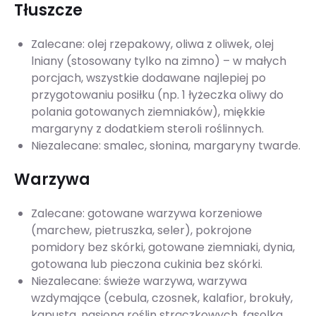
Tłuszcze
Zalecane: olej rzepakowy, oliwa z oliwek, olej
lniany (stosowany tylko na zimno) – w małych
porcjach, wszystkie dodawane najlepiej po
przygotowaniu posiłku (np. 1 łyżeczka oliwy do
polania gotowanych ziemniaków), miękkie
margaryny z dodatkiem steroli roślinnych.
Niezalecane: smalec, słonina, margaryny twarde.
Warzywa
Zalecane: gotowane warzywa korzeniowe
(marchew, pietruszka, seler), pokrojone
pomidory bez skórki, gotowane ziemniaki, dynia,
gotowana lub pieczona cukinia bez skórki.
Niezalecane: świeże warzywa, warzywa
wzdymające (cebula, czosnek, kalafior, brokuły,
kapusta, nasiona roślin strączkowych, fasolka