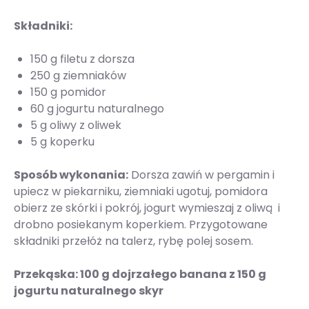
Składniki:
150 g filetu z dorsza
250 g ziemniaków
150 g pomidor
60 g jogurtu naturalnego
5 g oliwy z oliwek
5 g koperku
Sposób wykonania:
Dorsza zawiń w pergamin i
upiecz w piekarniku, ziemniaki ugotuj, pomidora
obierz ze skórki i pokrój, jogurt wymieszaj z oliwą i
drobno posiekanym koperkiem. Przygotowane
składniki przełóż na talerz, rybę polej sosem.
Przekąska: 100 g dojrzałego banana z 150 g
jogurtu naturalnego skyr