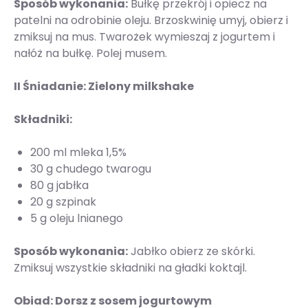
Sposób wykonania:
Bułkę przekrój i opiecz na
patelni na odrobinie oleju. Brzoskwinię umyj, obierz i
zmiksuj na mus. Twarożek wymieszaj z jogurtem i
nałóż na bułkę. Polej musem.
II Śniadanie: Zielony milkshake
Składniki:
200 ml mleka 1,5%
30 g chudego twarogu
80 g jabłka
20 g szpinak
5 g oleju lnianego
Sposób wykonania:
Jabłko obierz ze skórki.
Zmiksuj wszystkie składniki na gładki koktajl.
Obiad: Dorsz z sosem jogurtowym