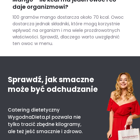
daje organizmowi?
100 gramów mango dostarcza około 70 kcal. Owoc
dostarcza jednak składniki, które mogą korzystnie
wpływać na organizm i ma wiele prozdrowotnych
właściwości. Sprawdź, dlaczego warto uwzględnić
ten owoc w menu.
Mango – ile kcal ma jeden owoc i co daje organizmowi?
Sprawdź, jak smaczne
może być odchudzanie
Catering dietetyczny
WygodnaDieta.pl pozwala nie
tylko tracić zbędne kilogramy,
ale też jeść smacznie i zdrowo.