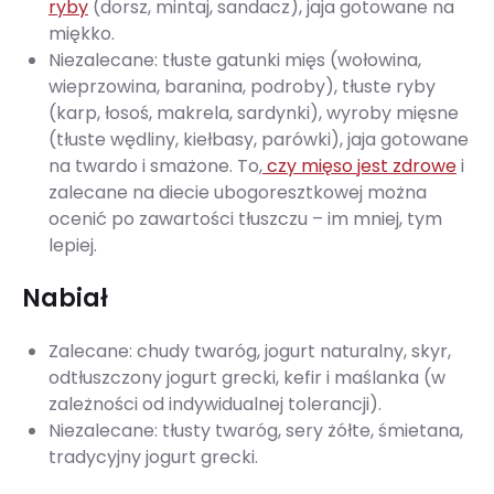
ryby
(dorsz, mintaj, sandacz), jaja gotowane na
miękko.
Niezalecane: tłuste gatunki mięs (wołowina,
wieprzowina, baranina, podroby), tłuste ryby
(karp, łosoś, makrela, sardynki), wyroby mięsne
(tłuste wędliny, kiełbasy, parówki), jaja gotowane
na twardo i smażone. To,
czy mięso jest zdrowe
i
zalecane na diecie ubogoresztkowej można
ocenić po zawartości tłuszczu – im mniej, tym
lepiej.
Nabiał
Zalecane: chudy twaróg, jogurt naturalny, skyr,
odtłuszczony jogurt grecki, kefir i maślanka (w
zależności od indywidualnej tolerancji).
Niezalecane: tłusty twaróg, sery żółte, śmietana,
tradycyjny jogurt grecki.