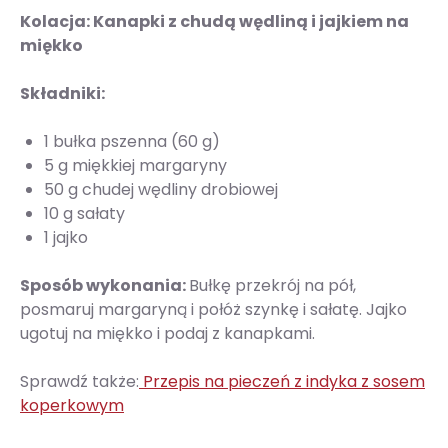
Kolacja: Kanapki z chudą wędliną i jajkiem na
miękko
Składniki:
1 bułka pszenna (60 g)
5 g miękkiej margaryny
50 g chudej wędliny drobiowej
10 g sałaty
1 jajko
Sposób wykonania:
Bułkę przekrój na pół,
posmaruj margaryną i połóż szynkę i sałatę. Jajko
ugotuj na miękko i podaj z kanapkami.
Sprawdź także:
Przepis na pieczeń z indyka z sosem
koperkowym