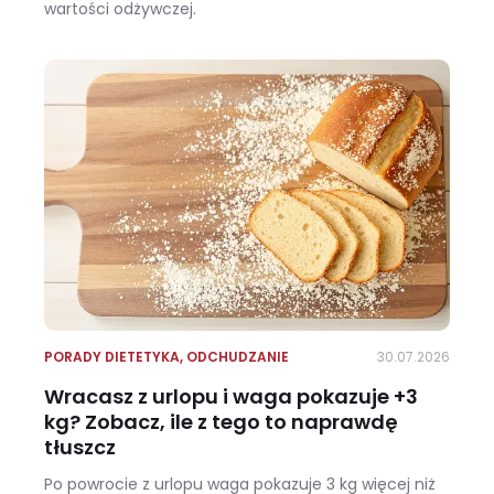
wartości odżywczej.
Ile kalorii ma kalafior i czy warto jeść go na diecie?
PORADY DIETETYKA
,
ODCHUDZANIE
30.07.2026
Wracasz z urlopu i waga pokazuje +3
kg? Zobacz, ile z tego to naprawdę
tłuszcz
Po powrocie z urlopu waga pokazuje 3 kg więcej niż