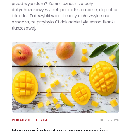
przed wyjazdem? Zanim uznasz, że cały
dotychczasowy wysiłek poszedł na marne, daj sobie
kilka dni. Tak szybki wzrost masy ciała zwykle nie
oznacza, że przybyło Ci dokładnie tyle samo tkanki
tłuszczowej.
Wracasz z urlopu i waga pokazuje +3 kg? Zobacz, ile z tego to naprawdę tłuszcz
PORADY DIETETYKA
30.07.2026
Mango – ile kcal ma jeden owoc i co