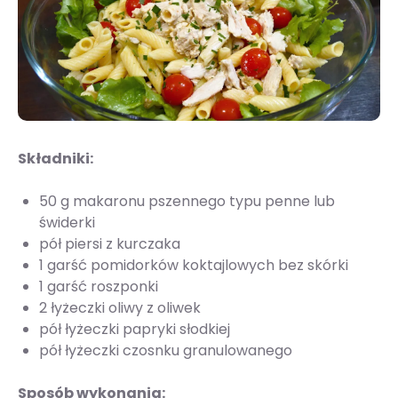
Składniki:
50 g makaronu pszennego typu penne lub
świderki
pół piersi z kurczaka
1 garść pomidorków koktajlowych bez skórki
1 garść roszponki
2 łyżeczki oliwy z oliwek
pół łyżeczki papryki słodkiej
pół łyżeczki czosnku granulowanego
Sposób wykonania: