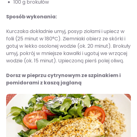
100 g brokułów
Sposób wykonania:
Kurczaka dokładnie umyj, posyp ziołami i upiecz w
folii (25 minut w 180°C). Ziemniaki obierz ze skórki i
gotuj w lekko osolonej wodzie (ok. 20 minut). Brokuły
umyj, pokrój w mniejsze kawałki i ugotuj we wrzącej
wodzie (ok. 15 minut). Upieczoną pierś polej oliwą.
Dorsz w pieprzu cytrynowym ze szpinakiem i
pomidorami z kaszą jaglaną