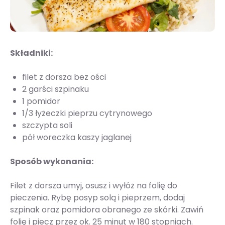
Składniki:
filet z dorsza bez ości
2 garści szpinaku
1 pomidor
1/3 łyżeczki pieprzu cytrynowego
szczypta soli
pół woreczka kaszy jaglanej
Sposób wykonania:
Filet z dorsza umyj, osusz i wyłóż na folię do
pieczenia. Rybę posyp solą i pieprzem, dodaj
szpinak oraz pomidora obranego ze skórki. Zawiń
folię i piecz przez ok. 25 minut w 180 stopniach.