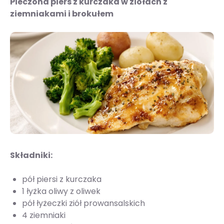
Pieczona pierś z kurczaka w ziołach z
ziemniakami i brokułem
Składniki:
pół piersi z kurczaka
1 łyżka oliwy z oliwek
pół łyżeczki ziół prowansalskich
4 ziemniaki