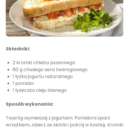
Składniki:
2 kromki chleba pszennego
60 g chudego sera twarogowego
1 łyżka jogurtu naturalnego
1 pomidor
1 łyżeczka oleju lnianego
Sposób wykonania:
Twaróg wymieszaj z jogurtem. Pomidora sparz
wrzątkiem, obierz ze skórki i pokrój w kostkę. Kromki