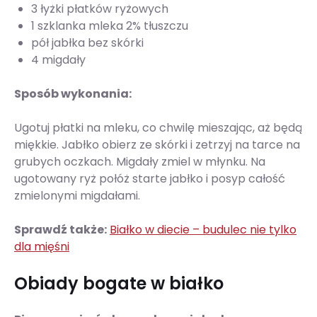
3 łyżki płatków ryżowych
1 szklanka mleka 2% tłuszczu
pół jabłka bez skórki
4 migdały
Sposób wykonania:
Ugotuj płatki na mleku, co chwilę mieszając, aż będą
miękkie. Jabłko obierz ze skórki i zetrzyj na tarce na
grubych oczkach. Migdały zmiel w młynku. Na
ugotowany ryż połóż starte jabłko i posyp całość
zmielonymi migdałami.
Sprawdź
także:
Białko w diecie
–
budulec nie tylko
dla mięśni
Obiady bogate w białko