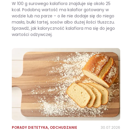
W 100 g surowego kalafiora znajduje się około 25
kcal. Podobną wartość ma kalafior gotowany w
wodzie lub na parze – o ile nie dodaje się do niego
masła, bułki tartej, sosów albo dużej ilości tłuszczu.
Sprawdź, jak kaloryczność kalafiora ma się do jego
wartości odżywczej.
Ile kalorii ma kalafior i czy warto jeść go na diecie?
PORADY DIETETYKA
,
ODCHUDZANIE
30.07.2026