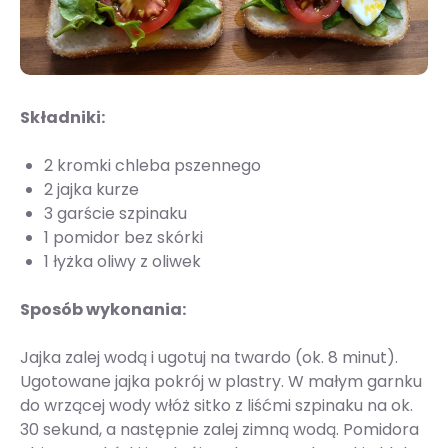
Składniki:
2 kromki chleba pszennego
2 jajka kurze
3 garście szpinaku
1 pomidor bez skórki
1 łyżka oliwy z oliwek
Sposób wykonania:
Jajka zalej wodą i ugotuj na twardo (ok. 8 minut).
Ugotowane jajka pokrój w plastry. W małym garnku
do wrzącej wody włóż sitko z liśćmi szpinaku na ok.
30 sekund, a następnie zalej zimną wodą. Pomidora