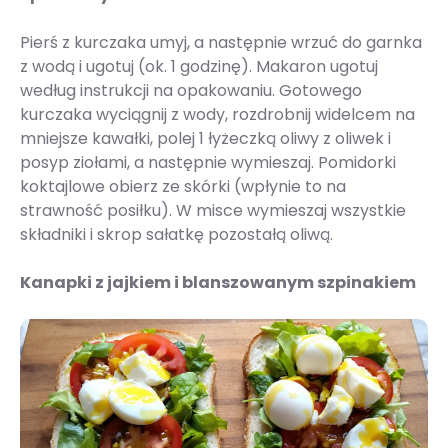
Pierś z kurczaka umyj, a następnie wrzuć do garnka
z wodą i ugotuj (ok. 1 godzinę). Makaron ugotuj
według instrukcji na opakowaniu. Gotowego
kurczaka wyciągnij z wody, rozdrobnij widelcem na
mniejsze kawałki, polej 1 łyżeczką oliwy z oliwek i
posyp ziołami, a następnie wymieszaj. Pomidorki
koktajlowe obierz ze skórki (wpłynie to na
strawność posiłku). W misce wymieszaj wszystkie
składniki i skrop sałatkę pozostałą oliwą.
Kanapki z jajkiem i blanszowanym szpinakiem