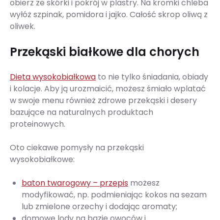
obierz ze skórki i pokrój w plastry. Na kromki chleba
wyłóż szpinak, pomidora i jajko. Całość skrop oliwą z
oliwek.
Przekąski białkowe dla chorych
Dieta wysokobiałkowa
to nie tylko śniadania, obiady
i kolacje. Aby ją urozmaicić, możesz śmiało wplatać
w swoje menu również zdrowe przekąski i desery
bazujące na naturalnych produktach
proteinowych.
Oto ciekawe pomysły na przekąski
wysokobiałkowe:
baton twarogowy
–
przepis
możesz
modyfikować, np. podmieniając kokos na sezam
lub zmielone orzechy i dodając aromaty;
domowe lody na bazie owoców i