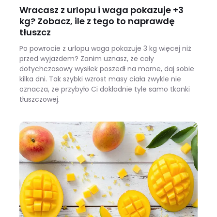
Wracasz z urlopu i waga pokazuje +3
kg? Zobacz, ile z tego to naprawdę
tłuszcz
Po powrocie z urlopu waga pokazuje 3 kg więcej niż
przed wyjazdem? Zanim uznasz, że cały
dotychczasowy wysiłek poszedł na marne, daj sobie
kilka dni. Tak szybki wzrost masy ciała zwykle nie
oznacza, że przybyło Ci dokładnie tyle samo tkanki
tłuszczowej.
Wracasz z urlopu i waga pokazuje +3 kg? Zobacz, ile z tego to naprawdę tłuszcz