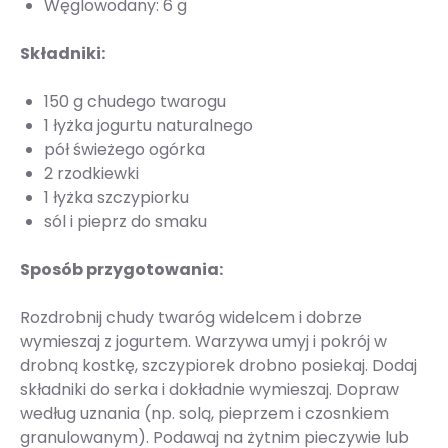
Węglowodany: 6 g
Składniki:
150 g chudego twarogu
1 łyżka jogurtu naturalnego
pół świeżego ogórka
2 rzodkiewki
1 łyżka szczypiorku
sól i pieprz do smaku
Sposób przygotowania:
Rozdrobnij chudy twaróg widelcem i dobrze
wymieszaj z jogurtem. Warzywa umyj i pokrój w
drobną kostkę, szczypiorek drobno posiekaj. Dodaj
składniki do serka i dokładnie wymieszaj. Dopraw
według uznania (np. solą, pieprzem i czosnkiem
granulowanym). Podawaj na żytnim pieczywie lub