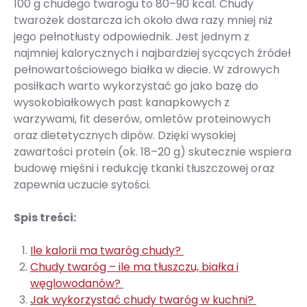
100 g chudego twarogu to 80–90 kcal. Chudy
twarożek dostarcza ich około dwa razy mniej niż
jego pełnotłusty odpowiednik. Jest jednym z
najmniej kalorycznych i najbardziej sycących źródeł
pełnowartościowego białka w diecie. W zdrowych
posiłkach warto wykorzystać go jako bazę do
wysokobiałkowych past kanapkowych z
warzywami, fit deserów, omletów proteinowych
oraz dietetycznych dipów. Dzięki wysokiej
zawartości protein (ok. 18–20 g) skutecznie wspiera
budowę mięśni i redukcję tkanki tłuszczowej oraz
zapewnia uczucie sytości.
Spis treści:
Ile kalorii ma twaróg chudy?
Chudy twaróg – ile ma tłuszczu, białka i
węglowodanów?
Jak wykorzystać chudy twaróg w kuchni?