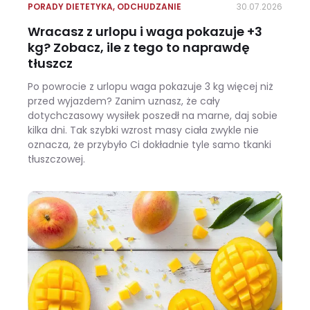
PORADY DIETETYKA
,
ODCHUDZANIE
30.07.2026
Wracasz z urlopu i waga pokazuje +3
kg? Zobacz, ile z tego to naprawdę
tłuszcz
Po powrocie z urlopu waga pokazuje 3 kg więcej niż
przed wyjazdem? Zanim uznasz, że cały
dotychczasowy wysiłek poszedł na marne, daj sobie
kilka dni. Tak szybki wzrost masy ciała zwykle nie
oznacza, że przybyło Ci dokładnie tyle samo tkanki
tłuszczowej.
Wracasz z urlopu i waga pokazuje +3 kg? Zobacz, ile z tego to naprawdę tłuszcz