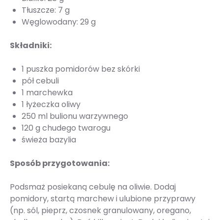
Tłuszcze: 7 g
Węglowodany: 29 g
Składniki:
1 puszka pomidorów bez skórki
pół cebuli
1 marchewka
1 łyżeczka oliwy
250 ml bulionu warzywnego
120 g chudego twarogu
świeża bazylia
Sposób przygotowania:
Podsmaż posiekaną cebulę na oliwie. Dodaj
pomidory, startą marchew i ulubione przyprawy
(np. sól, pieprz, czosnek granulowany, oregano,