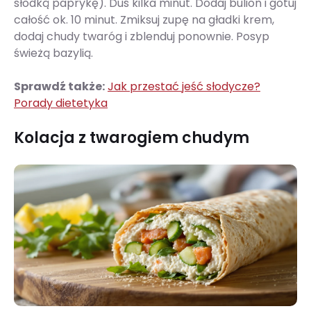
słodką paprykę). Duś kilka minut. Dodaj bulion i gotuj
całość ok. 10 minut. Zmiksuj zupę na gładki krem,
dodaj chudy twaróg i zblenduj ponownie. Posyp
świeżą bazylią.
Sprawdź także:
Jak przestać jeść słodycze?
Porady dietetyka
Kolacja z twarogiem chudym