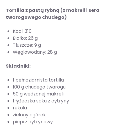
Tortilla z pastą rybną (z makreli i sera
twarogowego chudego)
Kcal: 310
Białko: 26 g
Tłuszcze: 9 g
Węglowodany: 28 g
Składniki:
1 pełnoziarnista tortilla
100 g chudego twarogu
50 g wędzonej makreli
1 łyżeczka soku z cytryny
rukola
zielony ogórek
pieprz cytrynowy