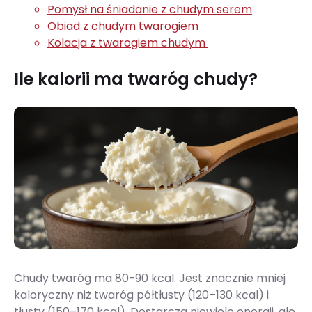
Pomysł na śniadanie z chudym serem
Obiad z chudym twarogiem
Kolacja z twarogiem chudym
Ile kalorii ma twaróg chudy?
Chudy twaróg ma 80-90 kcal. Jest znacznie mniej
kaloryczny niż twaróg półtłusty (120–130 kcal) i
tłusty (150–170 kcal). Dostarcza niewiele energii, ale