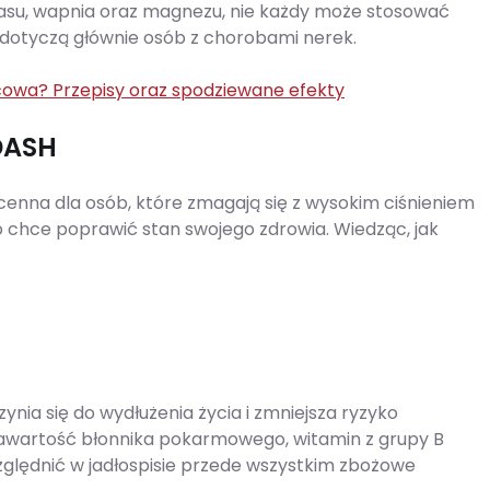
su, wapnia oraz magnezu, nie każdy może stosować
 dotyczą głównie osób z chorobami nerek.
wa? Przepisy oraz spodziewane efekty
 DASH
e cenna dla osób, które zmagają się z wysokim ciśnieniem
o chce poprawić stan swojego zdrowia. Wiedząc, jak
nia się do wydłużenia życia i zmniejsza ryzyko
zawartość błonnika pokarmowego, witamin z grupy B
ględnić w jadłospisie przede wszystkim zbożowe