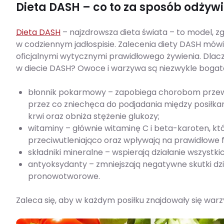
Dieta DASH – co to za sposób odżyw
Dieta DASH
– najzdrowsza dieta świata – to model, z
w codziennym jadłospisie. Zalecenia diety DASH mów
oficjalnymi wytycznymi prawidłowego żywienia. Dla
w diecie DASH? Owoce i warzywa są niezwykle bogat
błonnik pokarmowy – zapobiega chorobom przew
przez co zniechęca do podjadania między posiłkam
krwi oraz obniża stężenie glukozy;
witaminy – głównie witaminę C i beta-karoten, któ
przeciwutleniająco oraz wpływają na prawidłowe 
składniki mineralne – wspierają działanie wszystk
antyoksydanty – zmniejszają negatywne skutki dz
pronowotworowe.
Zaleca się, aby w każdym posiłku znajdowały się wa