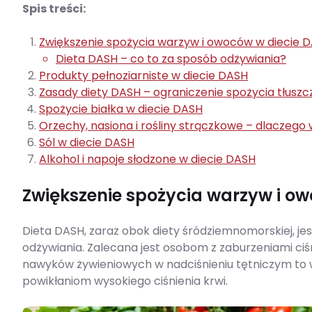
Spis treści:
Zwiększenie spożycia warzyw i owoców w diecie 
Dieta DASH – co to za sposób odżywiania?
Produkty pełnoziarniste w diecie DASH
Zasady diety DASH – ograniczenie spożycia tłusz
Spożycie białka w diecie DASH
Orzechy, nasiona i rośliny strączkowe – dlaczego
Sól w diecie DASH
Alkohol i napoje słodzone w diecie DASH
Zwiększenie spożycia warzyw i o
Dieta DASH, zaraz obok diety śródziemnomorskiej, j
odżywiania. Zalecana jest osobom z zaburzeniami ciśn
nawyków żywieniowych w nadciśnieniu tętniczym to w
powikłaniom wysokiego ciśnienia krwi.