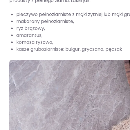
produkty z pełnego ziarna, takie jak:
pieczywo pełnoziarniste z mąki żytniej lub mąki g
makarony pełnoziarniste,
ryż brązowy,
amarantus,
komosa ryżowa,
kasze gruboziarniste: bulgur, gryczana, pęczak