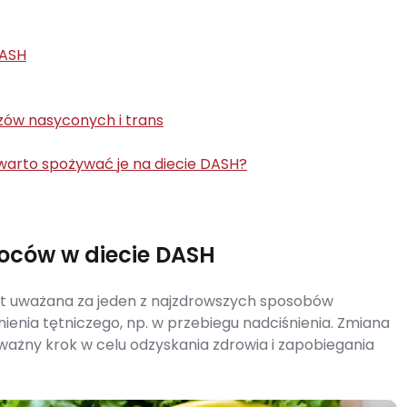
DASH
czów nasyconych i trans
 warto spożywać je na diecie DASH?
woców w diecie DASH
est uważana za jeden z najzdrowszych sposobów
ienia tętniczego, np. w przebiegu nadciśnienia. Zmiana
ażny krok w celu odzyskania zdrowia i zapobiegania