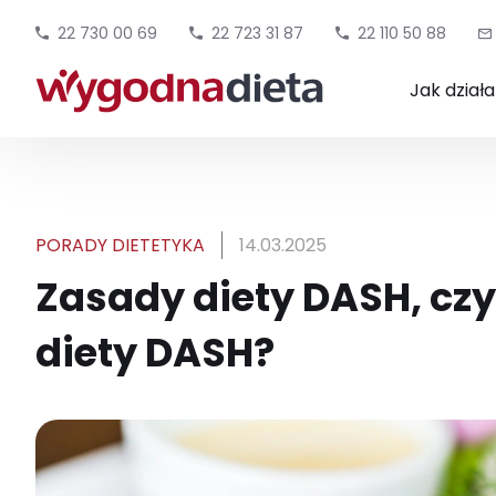
22 730 00 69
22 723 31 87
22 110 50 88
Jak dział
PORADY DIETETYKA
14.03.2025
Zasady diety DASH, czyl
diety DASH?