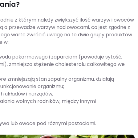
iania?
godnie z którym należy zwiększyć ilość warzyw i owoców
ią o przewadze warzyw nad owocami, co jest zgodne z
czego warto zwrócić uwagę na te dwie grupy produktów
e w:
odu pokarmowego i zaparciom (powoduje sytość,
i), zmniejsza stężenie cholesterolu całkowitego we
re zmniejszają stan zapalny organizmu, działają
funkcjonowanie organizmu;
ich układów i narządów;
iałania wolnych rodników, między innymi
rzywa lub owoce pod różnymi postaciami.