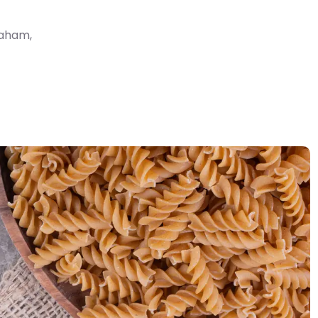
raham,