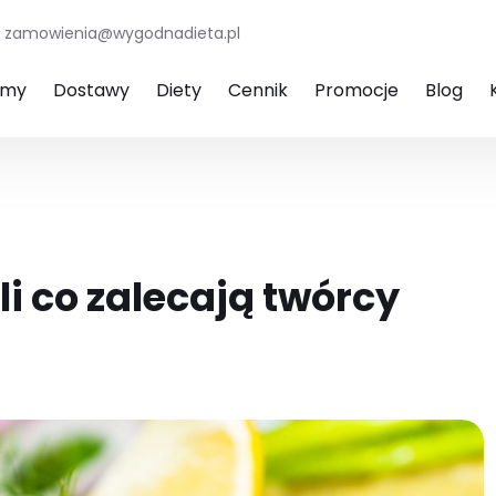
zamowienia@wygodnadieta.pl
amy
Dostawy
Diety
Cennik
Promocje
Blog
i co zalecają twórcy