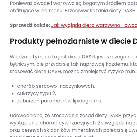
Ponieważ owoce i warzywa są bogatym źródłem pota
obfitujące w nie menu. Przeciwwskazania diety DASH
Sprawdź także:
Jak wygląda dieta warzywno—owoco
Produkty pełnoziarniste w diecie
Wiedza o tym, co to jest dieta DASH, jest szczególni
tętniczym, ale przyda się tak naprawdę każdemu, kt
stosować dietę DASH, można zmniejszyć ryzyko m.in.:
chorób sercowo-naczyniowych,
cukrzycy typu 2,
zaburzeń parametrów lipidogramu.
Udowodniono, że stosowanie zasad diety DASH przyczy
wystąpienia chorób cywilizacyjnych. Ze względu na 
oraz cennych składników mineralnych poleca się uwz