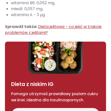
witamina B6: 0,052 mg,
miedź: 0,057 mg,
witamina A - 3 µg.
Sprawdź także:
Dieta jelitowa – co jeść w trakcie
problemów z jelitami?
Dieta z niskim IG
Pomaga utrzymać prawidłowy poziom cukru
we krwi. Idealna dla insulinoopornych.