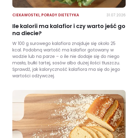
CIEKAWOSTKI
,
PORADY DIETETYKA
31.07.2026
Ile kalorii ma kalafior i czy warto jeść go
na diecie?
W 100 g surowego kalafiora znajduje się około 25
kcal. Podobną wartość ma kalafior gotowany w
wodzie lub na parze – o ile nie dodaje się do niego
masła, bułki tartej, sosów albo dużej ilości tłuszczu.
Sprawdź, jak kaloryczność kalafiora ma się do jego
wartości odżywczej.
Ile kalorii ma kalafior i czy warto jeść go na diecie?