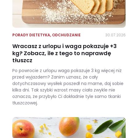
PORADY DIETETYKA
,
ODCHUDZANIE
30.07.2026
Wracasz z urlopu i waga pokazuje +3
kg? Zobacz, ile z tego to naprawdę
tłuszcz
Po powrocie z urlopu waga pokazuje 3 kg więcej niż
przed wyjazdem? Zanim uznasz, że cały
dotychczasowy wysiłek poszedł na marne, daj sobie
kilka dni. Tak szybki wzrost masy ciała zwykle nie
oznacza, że przybyło Ci dokładnie tyle samo tkanki
tłuszczowej.
Wracasz z urlopu i waga pokazuje +3 kg? Zobacz, ile z tego to naprawdę tłuszcz