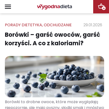
+
PORADY DIETETYKA
,
ODCHUDZANIE
29.01.2026
Borówki – garść owoców, garść
korzyści. A co z kaloriami?
Borówki to drobne owoce, które może wyglądają
niepozornie, ale mają pyszny, słodki smak i mnóstwo