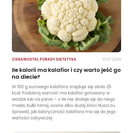
CIEKAWOSTKI
,
PORADY DIETETYKA
31.07.2026
Ile kalorii ma kalafior i czy warto jeść go
na diecie?
W 100 g surowego kalafiora znajduje się około 25
kcal. Podobną wartość ma kalafior gotowany w
wodzie lub na parze – o ile nie dodaje się do niego
masła, bułki tartej, sosów albo dużej ilości tłuszczu.
Sprawdź, jak kaloryczność kalafiora ma się do jego
wartości odżywczej.
Ile kalorii ma kalafior i czy warto jeść go na diecie?