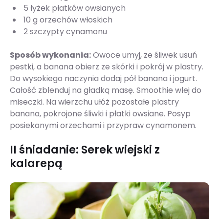
5 łyżek płatków owsianych
10 g orzechów włoskich
2 szczypty cynamonu
Sposób wykonania:
Owoce umyj, ze śliwek usuń
pestki, a banana obierz ze skórki i pokrój w plastry.
Do wysokiego naczynia dodaj pół banana i jogurt.
Całość zblenduj na gładką masę. Smoothie wlej do
miseczki. Na wierzchu ułóż pozostałe plastry
banana, pokrojone śliwki i płatki owsiane. Posyp
posiekanymi orzechami i przypraw cynamonem.
II śniadanie: Serek wiejski z
kalarepą