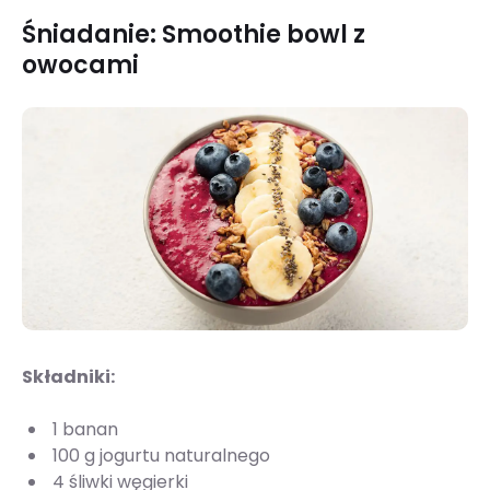
Śniadanie: Smoothie bowl z
owocami
Składniki:
1 banan
100 g jogurtu naturalnego
4 śliwki węgierki