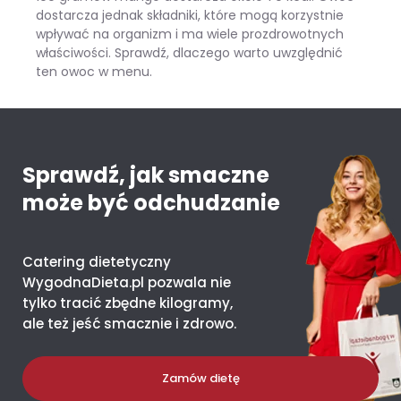
dostarcza jednak składniki, które mogą korzystnie
wpływać na organizm i ma wiele prozdrowotnych
właściwości. Sprawdź, dlaczego warto uwzględnić
ten owoc w menu.
Mango – ile kcal ma jeden owoc i co daje organizmowi?
Sprawdź, jak smaczne
może być odchudzanie
Catering dietetyczny
WygodnaDieta.pl pozwala nie
tylko tracić zbędne kilogramy,
ale też jeść smacznie i zdrowo.
Zamów dietę