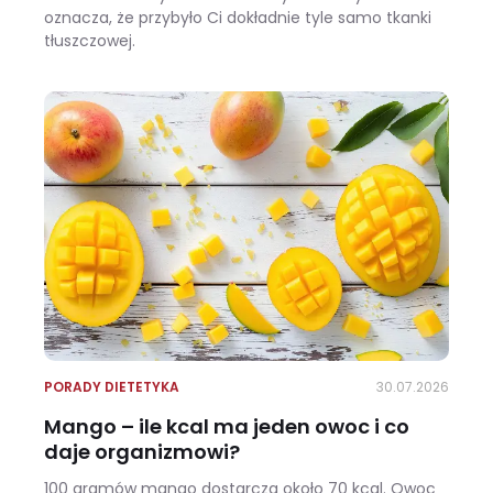
oznacza, że przybyło Ci dokładnie tyle samo tkanki
tłuszczowej.
Wracasz z urlopu i waga pokazuje +3 kg? Zobacz, ile z tego to naprawdę tłuszcz
PORADY DIETETYKA
30.07.2026
Mango – ile kcal ma jeden owoc i co
daje organizmowi?
100 gramów mango dostarcza około 70 kcal. Owoc