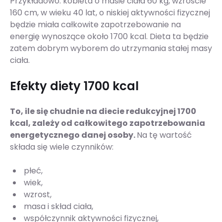
Przykładowo: kobieta o masie ciała 60 kg, wzroście
160 cm, w wieku 40 lat, o niskiej aktywności fizycznej
będzie miała całkowite zapotrzebowanie na
energię wynoszące około 1700 kcal. Dieta ta będzie
zatem dobrym wyborem do utrzymania stałej masy
ciała.
Efekty diety 1700 kcal
To, ile się chudnie na diecie redukcyjnej 1700
kcal, zależy od całkowitego zapotrzebowania
energetycznego danej osoby.
Na tę wartość
składa się wiele czynników:
płeć,
wiek,
wzrost,
masa i skład ciała,
współczynnik aktywności fizycznej,