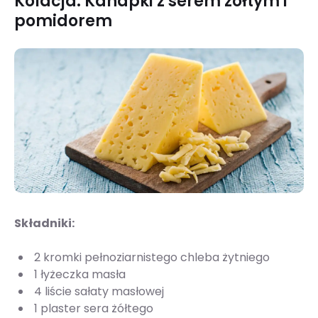
Kolacja: Kanapki z serem żółtym i
pomidorem
Składniki:
2 kromki pełnoziarnistego chleba żytniego
1 łyżeczka masła
4 liście sałaty masłowej
1 plaster sera żółtego