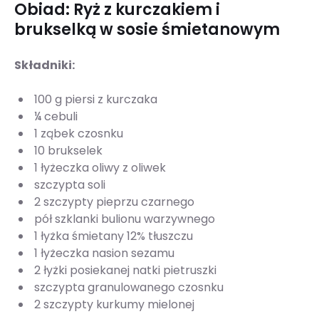
Obiad: Ryż z kurczakiem i
brukselką w sosie śmietanowym
Składniki:
100 g piersi z kurczaka
¼ cebuli
1 ząbek czosnku
10 brukselek
1 łyżeczka oliwy z oliwek
szczypta soli
2 szczypty pieprzu czarnego
pół szklanki bulionu warzywnego
1 łyżka śmietany 12% tłuszczu
1 łyżeczka nasion sezamu
2 łyżki posiekanej natki pietruszki
szczypta granulowanego czosnku
2 szczypty kurkumy mielonej