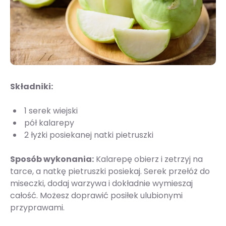
Składniki:
1 serek wiejski
pół kalarepy
2 łyżki posiekanej natki pietruszki
Sposób wykonania:
Kalarepę obierz i zetrzyj na
tarce, a natkę pietruszki posiekaj. Serek przełóż do
miseczki, dodaj warzywa i dokładnie wymieszaj
całość. Możesz doprawić posiłek ulubionymi
przyprawami.