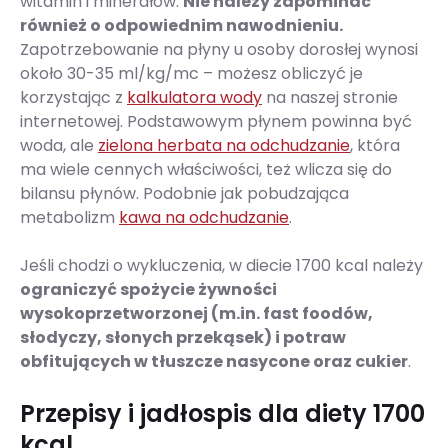
witamin i minerałów.
Nie należy zapominać
również o odpowiednim nawodnieniu.
Zapotrzebowanie na płyny u osoby dorosłej wynosi
około 30-35 ml/kg/mc – możesz obliczyć je
korzystając z
kalkulatora wody
na naszej stronie
internetowej. Podstawowym płynem powinna być
woda, ale
zielona herbata na odchudzanie
, która
ma wiele cennych właściwości, też wlicza się do
bilansu płynów. Podobnie jak pobudzająca
metabolizm
kawa na odchudzanie
.
Jeśli chodzi o wykluczenia, w diecie 1700 kcal należy
ograniczyć spożycie żywności
wysokoprzetworzonej (m.in. fast foodów,
słodyczy, słonych przekąsek) i potraw
obfitujących w tłuszcze nasycone oraz cukier
.
Przepisy i jadłospis dla diety 1700
kcal