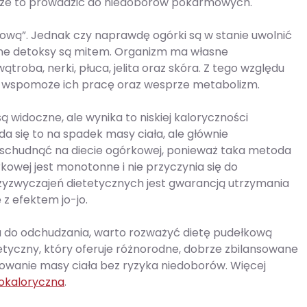
Może to prowadzić do niedoborów pokarmowych.
kową”. Jednak czy naprawdę ogórki są w stanie uwolnić
czne detoksy są mitem. Organizm ma własne
oba, nerki, płuca, jelita oraz skóra. Z tego względu
óra wspomoże ich pracę oraz wesprze metabolizm.
 widoczne, ale wynika to niskiej kaloryczności
da się to na spadek masy ciała, ale głównie
na schudnąć na diecie ogórkowej, ponieważ taka metoda
rkowej jest monotonne i nie przyczynia się do
zyzwyczajeń dietetycznych jest gwarancją utrzymania
 z efektem jo-jo.
iu do odchudzania, warto rozważyć dietę pudełkową
etyczny, który oferuje różnorodne, dobrze zbilansowane
kowanie masy ciała bez ryzyka niedoborów. Więcej
kokaloryczna
.