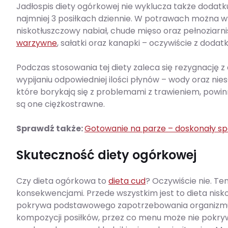
Jadłospis diety ogórkowej nie wyklucza także dodatk
najmniej 3 posiłkach dziennie. W potrawach można 
niskotłuszczowy nabiał, chude mięso oraz pełnozia
warzywne
, sałatki oraz kanapki – oczywiście z doda
Podczas stosowania tej diety zaleca się rezygnację z 
wypijaniu odpowiedniej ilości płynów – wody oraz nie
które borykają się z problemami z trawieniem, powin
są one ciężkostrawne.
Sprawdź także:
Gotowanie na parze – doskonały spo
Skuteczność diety ogórkowej
Czy dieta ogórkowa to
dieta cud
? Oczywiście nie. T
konsekwencjami. Przede wszystkim jest to dieta nisk
pokrywa podstawowego zapotrzebowania organizmu.
kompozycji posiłków, przez co menu może nie pokryw