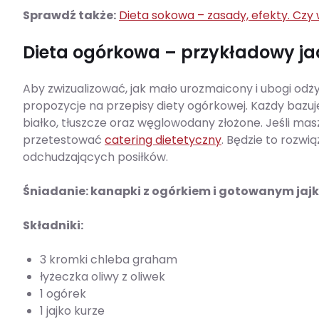
Sprawdź także:
Dieta sokowa – zasady, efekty. Czy
Dieta ogórkowa – przykładowy ja
Aby zwizualizować, jak mało urozmaicony i ubogi odż
propozycje na przepisy diety ogórkowej. Każdy bazu
białko, tłuszcze oraz węglowodany złożone. Jeśli ma
przetestować
catering dietetyczny
. Będzie to rozwi
odchudzających posiłków.
Śniadanie:
kanapki z
ogórkiem
i gotowanym jaj
Składniki:
3 kromki chleba graham
łyżeczka oliwy z oliwek
1 ogórek
1 jajko kurze