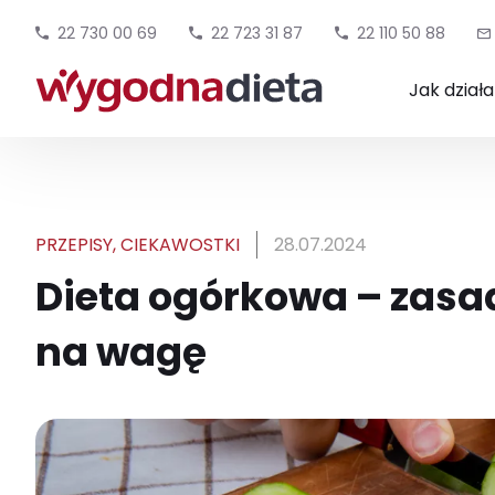
22 730 00 69
22 723 31 87
22 110 50 88
Jak dział
PRZEPISY
,
CIEKAWOSTKI
28.07.2024
Dieta ogórkowa – zasady
na wagę