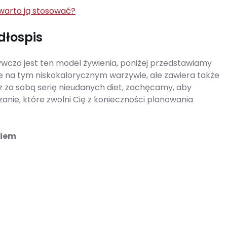
 warto ją stosować?
dłospis
ywczo jest ten model żywienia, poniżej przedstawiamy
je na tym niskokalorycznym warzywie, ale zawiera także
sz za sobą serię nieudanych diet, zachęcamy, aby
ązanie, które zwolni Cię z konieczności planowania
kiem