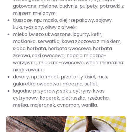
gotowane, mielone, budynie, pulpety, potrawki z
mięsem mielonym;
tłuszcze, np.: masło, olej rzepakowy, sojowy,
kukurydziany, oliwy z oliwek;
mleko świeżo ukwaszone, jogurty, kefir,
maślanka, serwatka, kawa zbożowa z mlekiem,
słaba herbata, herbata owocowa, herbata
ziołowa, soki owocowe, napoje mleczno-
warzywne, mleczno-owocowe, woda mineralna
niegazowana;
desery, np.: kompot, przetarty kisiel, mus,
galaretka owocowa i mleczna, suflet,
łagodne przyprawy: sok z cytryny, kwas
cytrynowy, koperek, pietruszka, rzeżucha,
melisa, majeranek, cynamon, wanilia.