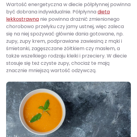
Wartość energetyczna w diecie półpłynnej powinna
być dobrana indywidualnie. Półpłynna
dieta
lekkostrawna
nie powinna drażnić zmienionego
chorobowo przełyku czy jamy ustnej, więc zaleca
się na niej spożywać głównie dania gotowane, np.
zupy, zupy krem, podprawiane zawiesiną z mąki i
śmietanki, zagęszczane żółtkiem czy masłem, a
także wszelkiego rodzaju kleiki i przeciery. W diecie
stosuje się też czyste zupy, chociaż te mają
znacznie mniejszą wartość odżywczą.