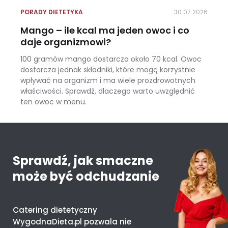
PORADY DIETETYKA
30.07.2026
Mango – ile kcal ma jeden owoc i co
daje organizmowi?
100 gramów mango dostarcza około 70 kcal. Owoc
dostarcza jednak składniki, które mogą korzystnie
wpływać na organizm i ma wiele prozdrowotnych
właściwości. Sprawdź, dlaczego warto uwzględnić
ten owoc w menu.
Mango – ile kcal ma jeden owoc i co daje organizmowi?
Sprawdź, jak smaczne
może być odchudzanie
Catering dietetyczny
WygodnaDieta.pl pozwala nie