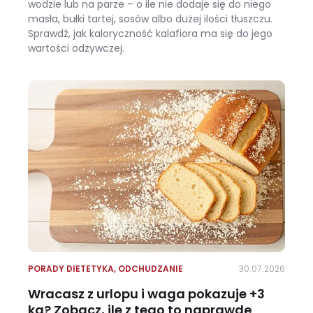
wodzie lub na parze – o ile nie dodaje się do niego
masła, bułki tartej, sosów albo dużej ilości tłuszczu.
Sprawdź, jak kaloryczność kalafiora ma się do jego
wartości odżywczej.
Ile kalorii ma kalafior i czy warto jeść go na diecie?
PORADY DIETETYKA
,
ODCHUDZANIE
30.07.2026
Wracasz z urlopu i waga pokazuje +3
kg? Zobacz, ile z tego to naprawdę