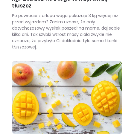
tłuszcz
Po powrocie z urlopu waga pokazuje 3 kg więcej niż
przed wyjazdem? Zanim uznasz, że cały
dotychczasowy wysiłek poszedł na marne, daj sobie
kilka dni. Tak szybki wzrost masy ciała zwykle nie
oznacza, że przybyło Ci dokładnie tyle samo tkanki
tłuszczowej.
Wracasz z urlopu i waga pokazuje +3 kg? Zobacz, ile z tego to naprawdę tłuszcz