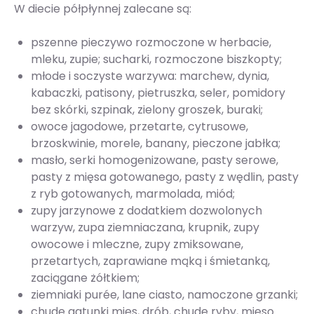
W diecie półpłynnej zalecane są:
pszenne pieczywo rozmoczone w herbacie,
mleku, zupie; sucharki, rozmoczone biszkopty;
młode i soczyste warzywa: marchew, dynia,
kabaczki, patisony, pietruszka, seler, pomidory
bez skórki, szpinak, zielony groszek, buraki;
owoce jagodowe, przetarte, cytrusowe,
brzoskwinie, morele, banany, pieczone jabłka;
masło, serki homogenizowane, pasty serowe,
pasty z mięsa gotowanego, pasty z wędlin, pasty
z ryb gotowanych, marmolada, miód;
zupy jarzynowe z dodatkiem dozwolonych
warzyw, zupa ziemniaczana, krupnik, zupy
owocowe i mleczne, zupy zmiksowane,
przetartych, zaprawiane mąką i śmietanką,
zaciągane żółtkiem;
ziemniaki purée, lane ciasto, namoczone grzanki;
chude gatunki mięs, drób, chude ryby, mięso