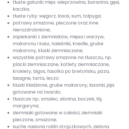
tłuste gatunki mięs: wieprzowina, baranina, gęsi,
kaczka;
tłuste ryby: węgorz, łosoś, sum, tołpyga;
potrawy smażone, pieczone oraz inne
nierozdrobnione;
zapiekanki z ziemniaków, mięsa i warzyw,
makaronu i kasz, naleśniki, knedle, grube
makarony, kluski ziemniaczane;
wszystkie potrawy smażone na tłuszczu, np.
placki ziemniaczane, kotlety ziemniaczane,
krokiety, bigos, fasolka po bretońsku, pizza,
lasagne, tarta, leczo;
kluski kładzione, grube makarony, łazanki, jaja
gotowane na twardo;
tłuszcze np.: smalec, słonina, boczek, łój,
margaryna;
ziemniaki gotowane w całości, ziemniaki
pieczone, smażone;
suche nasiona roślin strączkowych, zielona