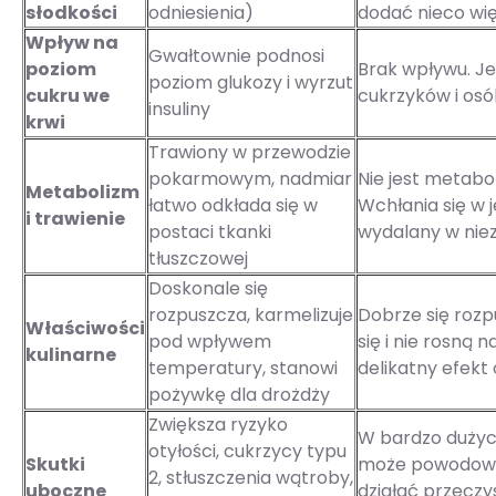
słodkości
odniesienia)
dodać nieco wię
Wpływ na
Gwałtownie podnosi
poziom
Brak wpływu. Je
poziom glukozy i wyrzut
cukru we
cukrzyków i osó
insuliny
krwi
Trawiony w przewodzie
pokarmowym, nadmiar
Nie jest metabo
Metabolizm
łatwo odkłada się w
Wchłania się w je
i trawienie
postaci tkanki
wydalany w nie
tłuszczowej
Doskonale się
rozpuszcza, karmelizuje
Dobrze się rozpu
Właściwości
pod wpływem
się i nie rosną 
kulinarne
temperatury, stanowi
delikatny efekt
pożywkę dla drożdży
Zwiększa ryzyko
W bardzo dużyc
otyłości, cukrzycy typu
Skutki
może powodowa
2, stłuszczenia wątroby,
uboczne
działać przeczy