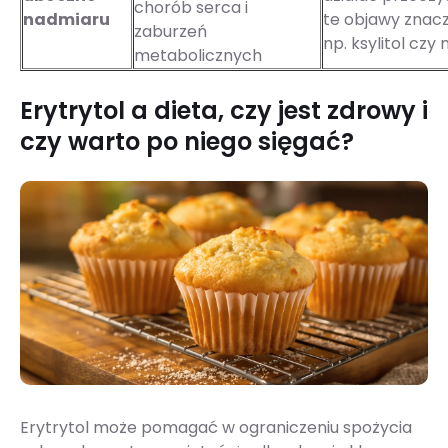
chorób serca i
nadmiaru
te objawy znaczni
zaburzeń
np. ksylitol czy 
metabolicznych
Erytrytol a dieta, czy jest zdrowy i
czy warto po niego sięgać?
Erytrytol może pomagać w ograniczeniu spożycia