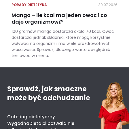
PORADY DIETETYKA
30.07.2026
Mango – ile kcal ma jeden owoc i co
daje organizmowi?
100 gramów mango dostarcza około 70 kcal. Owoc
dostarcza jednak składniki, które mogą korzystnie
wpływać na organizm i ma wiele prozdrowotnych
właściwości. Sprawdź, dlaczego warto uwzględnić
ten owoc w menu.
Mango – ile kcal ma jeden owoc i co daje organizmowi?
Sprawdź, jak smaczne
może być odchudzanie
Catering dietetyczny
WygodnaDieta.pl pozwala nie