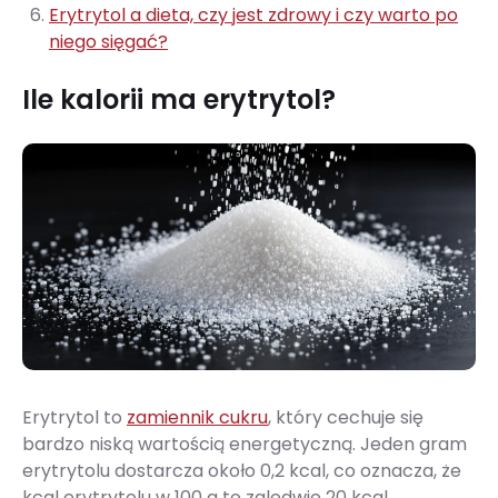
Erytrytol a dieta, czy jest zdrowy i czy warto po
niego sięgać?
Ile kalorii ma erytrytol?
Erytrytol to
zamiennik cukru
, który cechuje się
bardzo niską wartością energetyczną. Jeden gram
erytrytolu dostarcza około 0,2 kcal, co oznacza, że
kcal erytrytolu w 100 g to zaledwie 20 kcal.