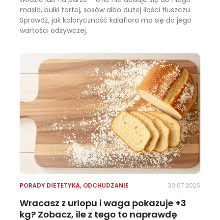
masła, bułki tartej, sosów albo dużej ilości tłuszczu.
Sprawdź, jak kaloryczność kalafiora ma się do jego
wartości odżywczej.
Ile kalorii ma kalafior i czy warto jeść go na diecie?
PORADY DIETETYKA
,
ODCHUDZANIE
30.07.2026
Wracasz z urlopu i waga pokazuje +3
kg? Zobacz, ile z tego to naprawdę