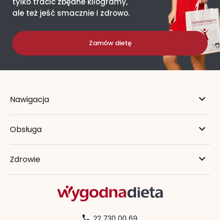
tylko tracić zbędne kilogramy,
ale też jeść smacznie i zdrowo.
Zamów dietę
Nawigacja
Obsługa
Zdrowie
22 730 00 69