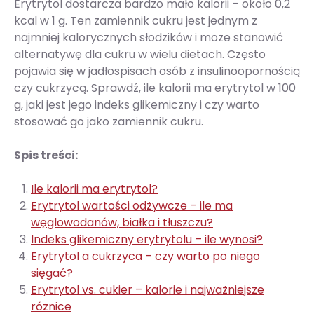
Erytrytol dostarcza bardzo mało kalorii – około 0,2
kcal w 1 g. Ten zamiennik cukru jest jednym z
najmniej kalorycznych słodzików i może stanowić
alternatywę dla cukru w wielu dietach. Często
pojawia się w jadłospisach osób z insulinoopornością
czy cukrzycą. Sprawdź, ile kalorii ma erytrytol w 100
g, jaki jest jego indeks glikemiczny i czy warto
stosować go jako zamiennik cukru.
Spis treści:
Ile kalorii ma erytrytol?
Erytrytol wartości odżywcze – ile ma
węglowodanów, białka i tłuszczu?
Indeks glikemiczny erytrytolu – ile wynosi?
Erytrytol a cukrzyca – czy warto po niego
sięgać?
Erytrytol vs. cukier – kalorie i najważniejsze
różnice