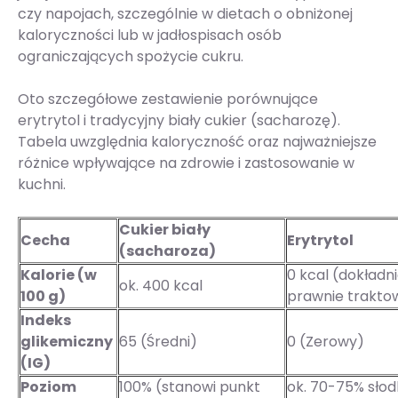
czy napojach, szczególnie w dietach o obniżonej
kaloryczności lub w jadłospisach osób
ograniczających spożycie cukru.
Oto szczegółowe zestawienie porównujące
erytrytol i tradycyjny biały cukier (sacharozę).
Tabela uwzględnia kaloryczność oraz najważniejsze
różnice wpływające na zdrowie i zastosowanie w
kuchni.
Cukier biały
Cecha
Erytrytol
(sacharoza)
Kalorie (w
0 kcal (dokładni
ok. 400 kcal
100 g)
prawnie traktow
Indeks
glikemiczny
65 (Średni)
0 (Zerowy)
(IG)
Poziom
100% (stanowi punkt
ok. 70-75% słod