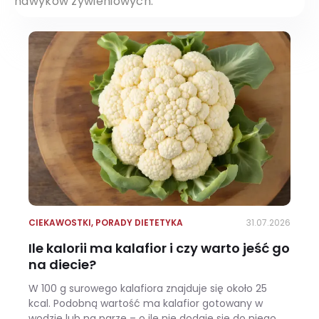
nawyków żywieniowych.
CIEKAWOSTKI
,
PORADY DIETETYKA
31.07.2026
Ile kalorii ma kalafior i czy warto jeść go
na diecie?
W 100 g surowego kalafiora znajduje się około 25
kcal. Podobną wartość ma kalafior gotowany w
wodzie lub na parze – o ile nie dodaje się do niego