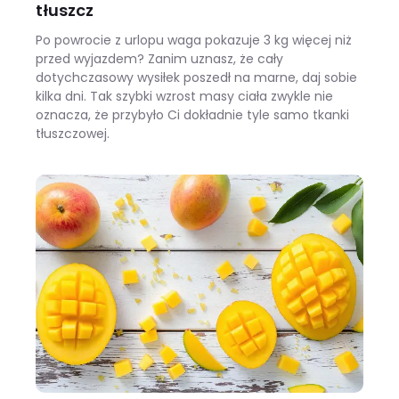
tłuszcz
Po powrocie z urlopu waga pokazuje 3 kg więcej niż
przed wyjazdem? Zanim uznasz, że cały
dotychczasowy wysiłek poszedł na marne, daj sobie
kilka dni. Tak szybki wzrost masy ciała zwykle nie
oznacza, że przybyło Ci dokładnie tyle samo tkanki
tłuszczowej.
Wracasz z urlopu i waga pokazuje +3 kg? Zobacz, ile z tego to naprawdę tłuszcz