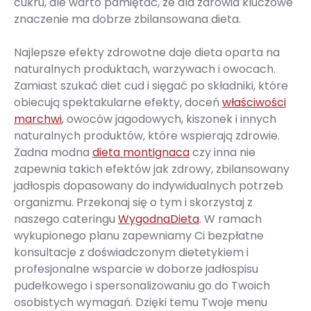
cukru, ale warto pamiętać, że dla zdrowia kluczowe
znaczenie ma dobrze zbilansowana dieta.
Najlepsze efekty zdrowotne daje dieta oparta na
naturalnych produktach, warzywach i owocach.
Zamiast szukać diet cud i sięgać po składniki, które
obiecują spektakularne efekty, doceń
właściwości
marchwi
, owoców jagodowych, kiszonek i innych
naturalnych produktów, które wspierają zdrowie.
Żadna modna
dieta montignaca
czy inna nie
zapewnia takich efektów jak zdrowy, zbilansowany
jadłospis dopasowany do indywidualnych potrzeb
organizmu. Przekonaj się o tym i skorzystaj z
naszego cateringu
WygodnaDieta
. W ramach
wykupionego planu zapewniamy Ci bezpłatne
konsultacje z doświadczonym dietetykiem i
profesjonalne wsparcie w doborze jadłospisu
pudełkowego i spersonalizowaniu go do Twoich
osobistych wymagań. Dzięki temu Twoje menu