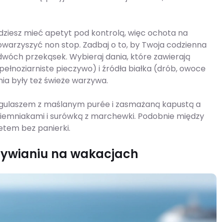
ędziesz mieć apetyt pod kontrolą, więc ochota na
towarzyszyć non stop. Zadbaj o to, by Twoja codzienna
 dwóch przekąsek. Wybieraj dania, które zawierają
ełnoziarniste pieczywo) i źródła białka (drób, owoce
ia były też świeże warzywa.
 gulaszem z maślanym purée i zasmażaną kapustą a
ziemniakami i surówką z marchewki. Podobnie między
etem bez panierki.
żywianiu na wakacjach