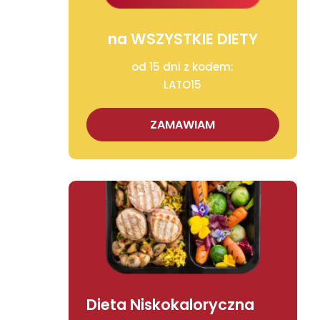
na WSZYSTKIE DIETY
od 15 dni z kodem:
LATO15
ZAMAWIAM
Dieta Niskokaloryczna