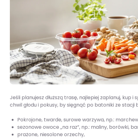
Jeśli planujesz dłuższą trasę, najlepiej zaplanuj, kup
chwil głodu i pokusy, by sięgnąć po batoniki ze stac
Pokrojone, twarde, surowe warzywa, np.: marchewki
sezonowe owoce „na raz”, np.: maliny, borówki, ba
prażone, niesolone orzechy,