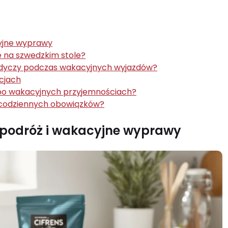
cyjne wyprawy
e na szwedzkim stole?
łodyczy podczas wakacyjnych wyjazdów?
cjach
po wakacyjnych przyjemnościach?
o codziennych obowiązków?
a podróż i wakacyjne wyprawy