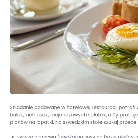
Śniadanie podawane w hotelowej restauracji potrafi p
bułek, kiełbasek, majonezowych sałatek, a Ty próbuje
planów na łopatki. Na szwedzkim stole szukaj przede 
świeże warzywa (uważaj na sosy na bazie olejów i o