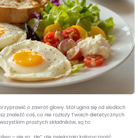
rzyprawić o zawrót głowy. Stół ugina się od słodkich
sz znaleźć coś, co nie rozłoży Twoich dietetycznych
wszystkim prostych składników, są to:
liwy – nie są „złe”, ale zwiększają kaloryczność