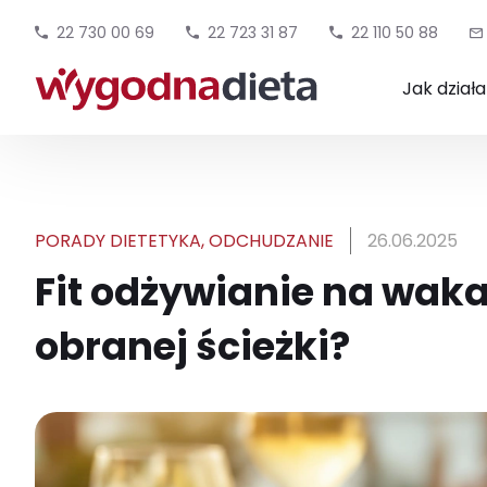
22 730 00 69
22 723 31 87
22 110 50 88
Jak dział
PORADY DIETETYKA
,
ODCHUDZANIE
26.06.2025
Fit odżywianie na wakac
obranej ścieżki?