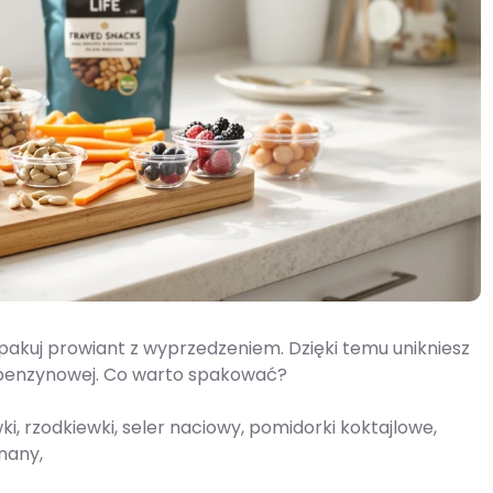
 i spakuj prowiant z wyprzedzeniem. Dzięki temu unikniesz
ji benzynowej. Co warto spakować?
, rzodkiewki, seler naciowy, pomidorki koktajlowe,
nany,