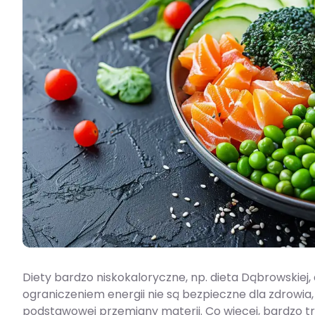
Diety bardzo niskokaloryczne, np. dieta Dąbrowskiej
ograniczeniem energii nie są bezpieczne dla zdrowi
podstawowej przemiany materii. Co więcej, bardzo tr