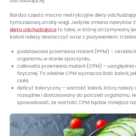
odchudzającej.
Bardzo często mocno restrykcyjne diety odchudzające
tymczasową utratę wagi. Jedynie zmiana nawyków ży
dieta odchudzająca
to taka, w której utrzymywany jes
kalorii należy dostarczyć wraz z pożywieniem, trzeba
podstawowa przemiana materii (PPM) – określa il
organizmu w stanie spoczynku.
całkowita przemiana materii (CPM) – uwzględnia
fizycznej. To właśnie CPM wyznacza ilość kalorii,
ciała.
deficyt kaloryczny – wartość kalorii, którą należ
rozsądnie i dostosowany do potrzeb organizmu. Na
spowodować, że wartość CPM będzie mniejsza niż