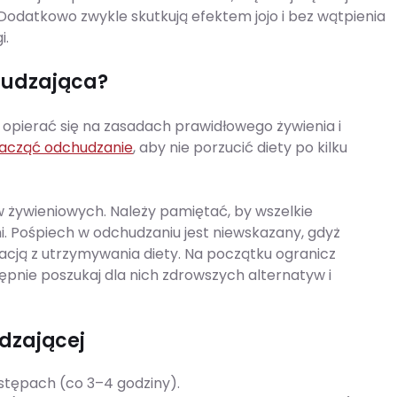
Dodatkowo zwykle skutkują efektem jojo i bez wątpienia
i.
hudzająca?
 opierać się na zasadach prawidłowego żywienia i
zacząć odchudzanie
, aby nie porzucić diety po kilku
 żywieniowych. Należy pamiętać, by wszelkie
 Pośpiech w odchudzaniu jest niewskazany, gdyż
acją z utrzymywania diety. Na początku ogranicz
nie poszukaj dla nich zdrowszych alternatyw i
udzającej
stępach (co 3–4 godziny).