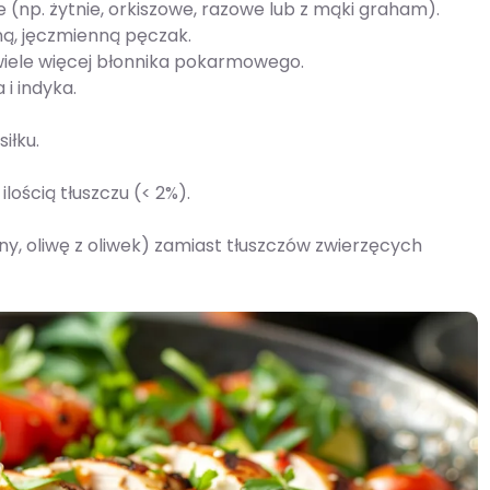
 (np. żytnie, orkiszowe, razowe lub z mąki graham).
ną, jęczmienną pęczak.
 wiele więcej błonnika pokarmowego.
 i indyka.
iłku.
lością tłuszczu (< 2%).
iany, oliwę z oliwek) zamiast tłuszczów zwierzęcych