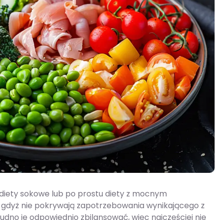
, diety sokowe lub po prostu diety z mocnym
a, gdyż nie pokrywają zapotrzebowania wynikającego z
udno je odpowiednio zbilansować, więc najczęściej nie