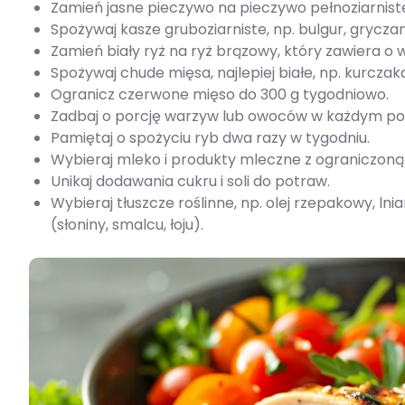
Zamień jasne pieczywo na pieczywo pełnoziarniste
Spożywaj kasze gruboziarniste, np. bulgur, grycza
Zamień biały ryż na ryż brązowy, który zawiera o
Spożywaj chude mięsa, najlepiej białe, np. kurczaka
Ogranicz czerwone mięso do 300 g tygodniowo.
Zadbaj o porcję warzyw lub owoców w każdym pos
Pamiętaj o spożyciu ryb dwa razy w tygodniu.
Wybieraj mleko i produkty mleczne z ograniczoną i
Unikaj dodawania cukru i soli do potraw.
Wybieraj tłuszcze roślinne, np. olej rzepakowy, ln
(słoniny, smalcu, łoju).