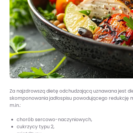
Za najzdrowszą dietę odchudzającą uznawana jest d
skomponowania jadłospisu powodującego redukcję mas
m.in.:
chorób sercowo-naczyniowych,
cukrzycy typu 2,