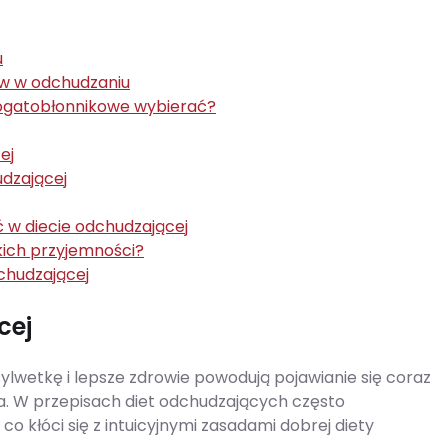
u
ów w odchudzaniu
bogatobłonnikowe wybierać?
ej
udzającej
ć w diecie odchudzającej
kich przyjemności?
chudzającej
cej
lwetkę i lepsze zdrowie powodują pojawianie się coraz
a. W przepisach diet odchudzających często
 kłóci się z intuicyjnymi zasadami dobrej diety