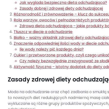
Jak wygląda bezpieczna dieta odchudzająca?
Zasady dobrej i zdrowej diety odchudzającej
Różnorodność i zrównoważenie – klucz do sukces
Rola warzyw, owoców i pełnoziarnistych produkt
Zdrowa dieta odchudzająca – jakie produkty 
Tłuszcz w diecie a odchudzanie
Białko – ważny składnik zdrowej diety odchudzając
Znaczenie odpowiedniej ilości wody w diecie odch
Ile wody należy pić każdego dnia?
Cukier i przetworzone produkty, czyli czego unika
Czy należy bezwzględnie zrezygnować ze słod
Aktywność fizyczna – istotny dodatek do diety od
Zasady zdrowej diety odchudzają
Moda na odchudzanie oraz chęć zadbania o smukłą sy
to nowszych diet redukujących nadmierną masę ciał
wykluczane są różne grupy produktów spożywczych, co