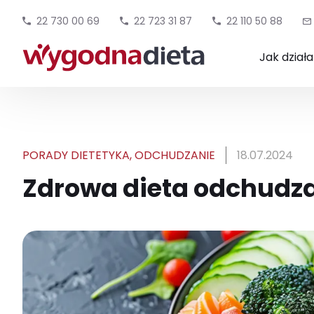
22 730 00 69
22 723 31 87
22 110 50 88
Jak dział
PORADY DIETETYKA
,
ODCHUDZANIE
18.07.2024
Zdrowa dieta odchudzaj