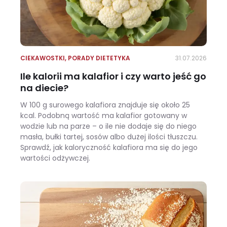
CIEKAWOSTKI
,
PORADY DIETETYKA
31.07.2026
Ile kalorii ma kalafior i czy warto jeść go
na diecie?
W 100 g surowego kalafiora znajduje się około 25
kcal. Podobną wartość ma kalafior gotowany w
wodzie lub na parze – o ile nie dodaje się do niego
masła, bułki tartej, sosów albo dużej ilości tłuszczu.
Sprawdź, jak kaloryczność kalafiora ma się do jego
wartości odżywczej.
Ile kalorii ma kalafior i czy warto jeść go na diecie?