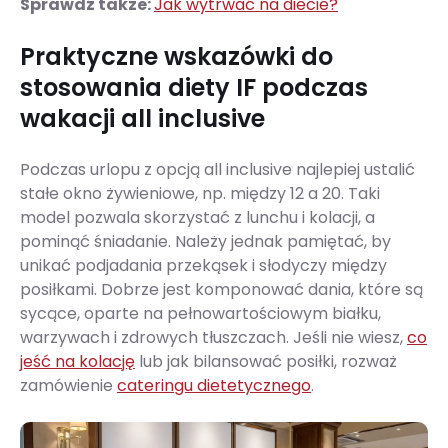
Sprawdź także:
Jak wytrwać na diecie?
Praktyczne wskazówki do
stosowania diety IF podczas
wakacji all inclusive
Podczas urlopu z opcją all inclusive najlepiej ustalić
stałe okno żywieniowe, np. między 12 a 20. Taki
model pozwala skorzystać z lunchu i kolacji, a
pominąć śniadanie. Należy jednak pamiętać, by
unikać podjadania przekąsek i słodyczy między
posiłkami. Dobrze jest komponować dania, które są
sycące, oparte na pełnowartościowym białku,
warzywach i zdrowych tłuszczach. Jeśli nie wiesz,
co
jeść na kolację
lub jak bilansować posiłki, rozważ
zamówienie
cateringu dietetycznego
.