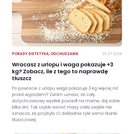
PORADY DIETETYKA
,
ODCHUDZANIE
30.07.2026
Wracasz z urlopu i waga pokazuje +3
kg? Zobacz, ile z tego to naprawdę
tłuszcz
Po powrocie z urlopu waga pokazuje 3 kg więcej niż
przed wyjazdem? Zanim uznasz, że cały
dotychczasowy wysiłek poszedł na marne, daj sobie
kilka dni. Tak szybki wzrost masy ciała zwykle nie
oznacza, że przybyło Ci dokładnie tyle samo tkanki
tłuszczowej.
Wracasz z urlopu i waga pokazuje +3 kg? Zobacz, ile z tego to naprawdę tłuszcz