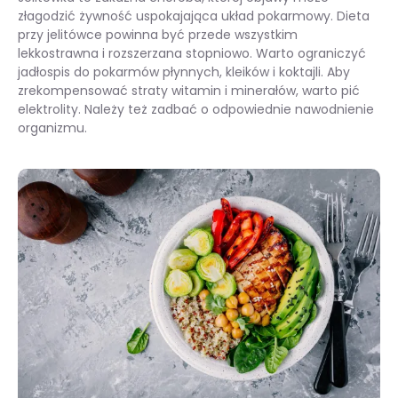
złagodzić żywność uspokajająca układ pokarmowy. Dieta
przy jelitówce powinna być przede wszystkim
lekkostrawna i rozszerzana stopniowo. Warto ograniczyć
jadłospis do pokarmów płynnych, kleików i koktajli. Aby
zrekompensować straty witamin i minerałów, warto pić
elektrolity. Należy też zadbać o odpowiednie nawodnienie
organizmu.
Dieta przy jelitówce – czyli co jeść podczas grypy żołądkowej?