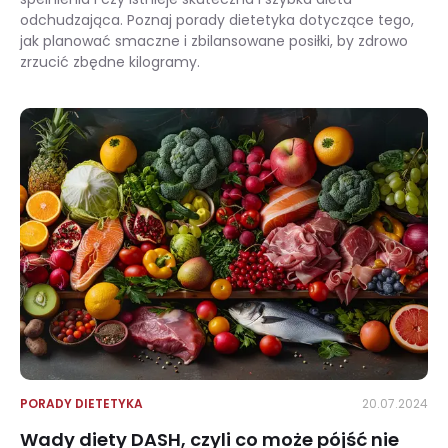
odchudzająca. Poznaj porady dietetyka dotyczące tego,
jak planować smaczne i zbilansowane posiłki, by zdrowo
zrzucić zbędne kilogramy.
Szybka dieta odchudzająca – skuteczne metody na zdrowe schudnięcie
PORADY DIETETYKA
20.07.2024
Wady diety DASH, czyli co może pójść nie