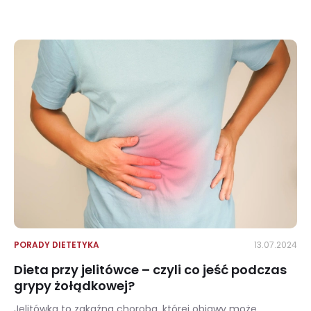
Dieta przy chemioterapii – jak powinien wyglądać jadłospis przy nowotworze?
PORADY DIETETYKA
13.07.2024
Dieta przy jelitówce – czyli co jeść podczas
grypy żołądkowej?
Jelitówka to zakaźna choroba, której objawy może