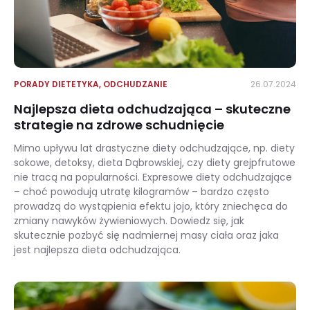
PORADY DIETETYKA
,
ODCHUDZANIE
26.07.2024
Najlepsza dieta odchudzająca – skuteczne
strategie na zdrowe schudnięcie
Mimo upływu lat drastyczne diety odchudzające, np. diety
sokowe, detoksy, dieta Dąbrowskiej, czy diety grejpfrutowe
nie tracą na popularności. Expresowe diety odchudzające
– choć powodują utratę kilogramów – bardzo często
prowadzą do wystąpienia efektu jojo, który zniechęca do
zmiany nawyków żywieniowych. Dowiedz się, jak
skutecznie pozbyć się nadmiernej masy ciała oraz jaka
jest najlepsza dieta odchudzająca.
Najlepsza dieta odchudzająca – skuteczne strategie na zdrowe schudnięcie