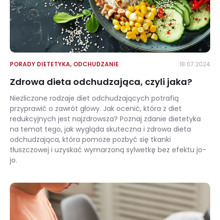
PORADY DIETETYKA
,
ODCHUDZANIE
18.07.2024
Zdrowa dieta odchudzająca, czyli jaka?
Niezliczone rodzaje diet odchudzających potrafią
przyprawić o zawrót głowy. Jak ocenić, która z diet
redukcyjnych jest najzdrowsza? Poznaj zdanie dietetyka
na temat tego, jak wygląda skuteczna i zdrowa dieta
odchudzająca, która pomoże pozbyć się tkanki
tłuszczowej i uzyskać wymarzoną sylwetkę bez efektu jo-
jo.
Zdrowa dieta odchudzająca, czyli jaka?