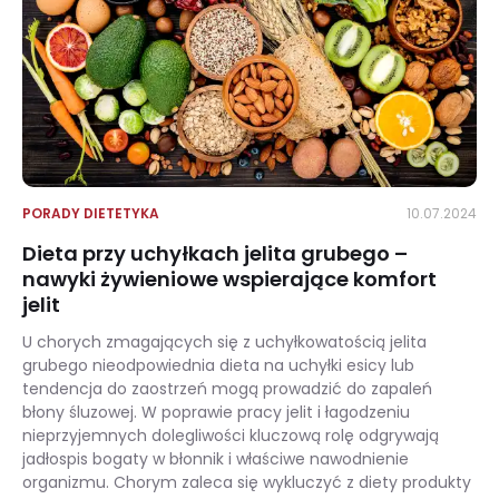
PORADY DIETETYKA
10.07.2024
Dieta przy uchyłkach jelita grubego –
nawyki żywieniowe wspierające komfort
jelit
U chorych zmagających się z uchyłkowatością jelita
grubego nieodpowiednia dieta na uchyłki esicy lub
tendencja do zaostrzeń mogą prowadzić do zapaleń
błony śluzowej. W poprawie pracy jelit i łagodzeniu
nieprzyjemnych dolegliwości kluczową rolę odgrywają
jadłospis bogaty w błonnik i właściwe nawodnienie
organizmu. Chorym zaleca się wykluczyć z diety produkty