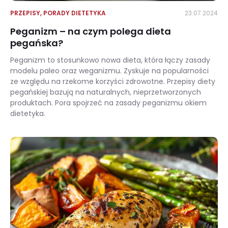
PRZEPISY
,
PORADY DIETETYKA
23.07.2024
Peganizm – na czym polega dieta
pegańska?
Peganizm to stosunkowo nowa dieta, która łączy zasady
modelu paleo oraz weganizmu. Zyskuje na popularności
ze względu na rzekome korzyści zdrowotne. Przepisy diety
pegańskiej bazują na naturalnych, nieprzetworzonych
produktach. Pora spojrzeć na zasady peganizmu okiem
dietetyka.
Peganizm – na czym polega dieta pegańska?