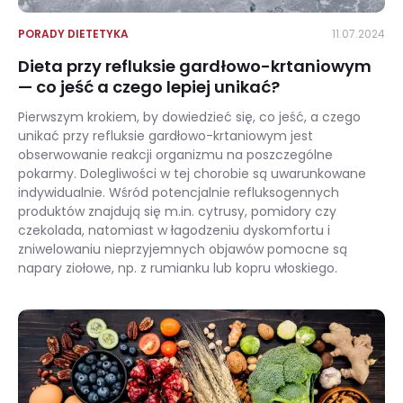
PORADY DIETETYKA
11.07.2024
Dieta przy refluksie gardłowo-krtaniowym
— co jeść a czego lepiej unikać?
Pierwszym krokiem, by dowiedzieć się, co jeść, a czego
unikać przy refluksie gardłowo-krtaniowym jest
obserwowanie reakcji organizmu na poszczególne
pokarmy. Dolegliwości w tej chorobie są uwarunkowane
indywidualnie. Wśród potencjalnie refluksogennych
produktów znajdują się m.in. cytrusy, pomidory czy
czekolada, natomiast w łagodzeniu dyskomfortu i
zniwelowaniu nieprzyjemnych objawów pomocne są
napary ziołowe, np. z rumianku lub kopru włoskiego.
Dieta przy refluksie gardłowo-krtaniowym — co jeść a czego lepiej unikać?