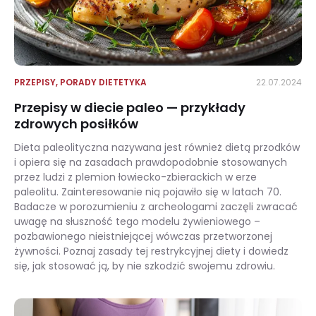
PRZEPISY
,
PORADY DIETETYKA
22.07.2024
Przepisy w diecie paleo — przykłady
zdrowych posiłków
Dieta paleolityczna nazywana jest również dietą przodków
i opiera się na zasadach prawdopodobnie stosowanych
przez ludzi z plemion łowiecko-zbierackich w erze
paleolitu. Zainteresowanie nią pojawiło się w latach 70.
Badacze w porozumieniu z archeologami zaczęli zwracać
uwagę na słuszność tego modelu żywieniowego –
pozbawionego nieistniejącej wówczas przetworzonej
żywności. Poznaj zasady tej restrykcyjnej diety i dowiedz
się, jak stosować ją, by nie szkodzić swojemu zdrowiu.
Przepisy w diecie paleo — przykłady zdrowych posiłków