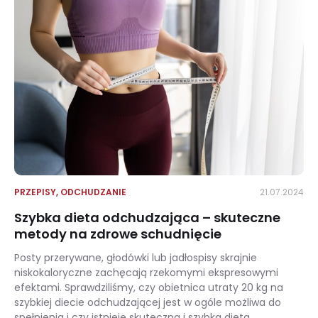
PRZEPISY
,
ODCHUDZANIE
21.07.2024
Szybka dieta odchudzająca – skuteczne
metody na zdrowe schudnięcie
Posty przerywane, głodówki lub jadłospisy skrajnie
niskokaloryczne zachęcają rzekomymi ekspresowymi
efektami. Sprawdziliśmy, czy obietnica utraty 20 kg na
szybkiej diecie odchudzającej jest w ogóle możliwa do
spełnienia i czy istnieje skuteczna i szybka dieta