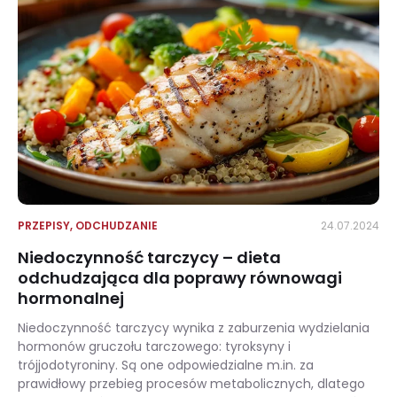
PRZEPISY
,
ODCHUDZANIE
24.07.2024
Niedoczynność tarczycy – dieta
odchudzająca dla poprawy równowagi
hormonalnej
Niedoczynność tarczycy wynika z zaburzenia wydzielania
hormonów gruczołu tarczowego: tyroksyny i
trójjodotyroniny. Są one odpowiedzialne m.in. za
prawidłowy przebieg procesów metabolicznych, dlatego