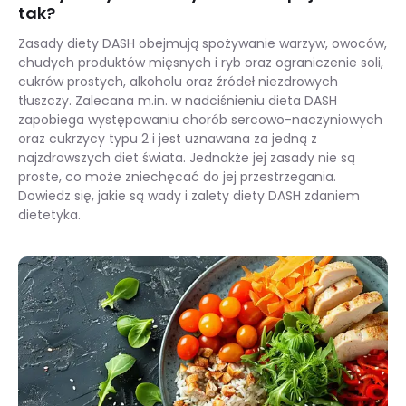
tak?
Zasady diety DASH obejmują spożywanie warzyw, owoców,
chudych produktów mięsnych i ryb oraz ograniczenie soli,
cukrów prostych, alkoholu oraz źródeł niezdrowych
tłuszczy. Zalecana m.in. w nadciśnieniu dieta DASH
zapobiega występowaniu chorób sercowo-naczyniowych
oraz cukrzycy typu 2 i jest uznawana za jedną z
najzdrowszych diet świata. Jednakże jej zasady nie są
proste, co może zniechęcać do jej przestrzegania.
Dowiedz się, jakie są wady i zalety diety DASH zdaniem
dietetyka.
Wady diety DASH, czyli co może pójść nie tak?