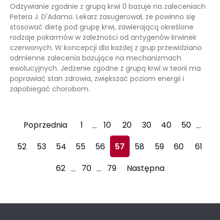
Odżywianie zgodnie z grupą krwi 0 bazuje na zaleceniach
Petera J. D'Adamo. Lekarz zasugerował, że powinno się
stosować dietę pod grupę krwi, zawierającą określone
rodzaje pokarmów w zależności od antygenów krwinek
czerwonych. W koncepcji dla każdej z grup przewidziano
odmienne zalecenia bazujące na mechanizmach
ewolucyjnych. Jedzenie zgodne z grupą krwi w teorii ma
poprawiać stan zdrowia, zwiększać poziom energii i
zapobiegać chorobom.
Dieta dla grupy krwi 0 – jak odżywiać się zgodnie z grupą krwi?
Poprzednia
1
10
20
30
40
50
…
…
52
53
54
55
56
57
58
59
60
61
62
70
79
Następna
…
…