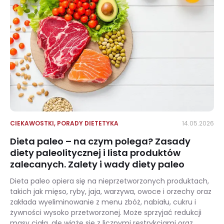
CIEKAWOSTKI
,
PORADY DIETETYKA
14.05.2026
Dieta paleo – na czym polega? Zasady
diety paleolitycznej i lista produktów
zalecanych. Zalety i wady diety paleo
Dieta paleo opiera się na nieprzetworzonych produktach,
takich jak mięso, ryby, jaja, warzywa, owoce i orzechy oraz
zakłada wyeliminowanie z menu zbóż, nabiału, cukru i
żywności wysoko przetworzonej. Może sprzyjać redukcji
masy ciała, ale wiąże się z licznymi restrykcjami oraz