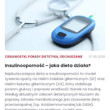
CIEKAWOSTKI
,
PORADY DIETETYKA
,
ODCHUDZANIE
07.05.2026
Insulinooporność – jaka dieta działa?
Najskuteczniejsza dieta w insulinooporności to model
żywienia oparty na niskim indeksie glikemicznym (IG) oraz
niskim ładunku glikemicznym (ŁG), który stabilizuje
poziom glukozy i poprawia wrażliwość tkanek na insulinę.
Według aktualnych zaleceń dietetycznych kluczem do
poprawy zdrowia metabolicznego jest stosowanie diety
przeciwzapalnej (np. śródziemnomorskiej lub DASH).
Poniżej wyjaśniamy szczegółowo, co jeść przy