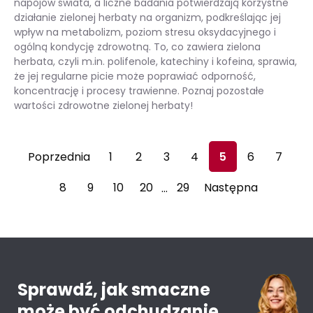
napojów świata, a liczne badania potwierdzają korzystne
działanie zielonej herbaty na organizm, podkreślając jej
wpływ na metabolizm, poziom stresu oksydacyjnego i
ogólną kondycję zdrowotną. To, co zawiera zielona
herbata, czyli m.in. polifenole, katechiny i kofeina, sprawia,
że jej regularne picie może poprawiać odporność,
koncentrację i procesy trawienne. Poznaj pozostałe
wartości zdrowotne zielonej herbaty!
Zdrowotne właściwości zielonej herbaty
Poprzednia
1
2
3
4
5
6
7
8
9
10
20
29
Następna
…
Sprawdź, jak smaczne
może być odchudzanie