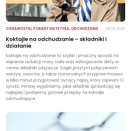
CIEKAWOSTKI
,
PORADY DIETETYKA
,
ODCHUDZANIE
08.05.2026
Koktajle na odchudzanie – składniki i
działanie
Koktajle na odchudzanie to szybki i smaczny sposób na
wsparcie redukcji masy ciała oraz wzbogacenie diety w
cenne składniki odżywcze. Dzięki prostym połączeniom
warzyw, owoców, a także różnorodnych przypraw możesz
w kilka minut przygotować sycący napój, który zapewni Ci
sytość. Poniżej wyjaśniamy, jakie składniki sprawdzają się
najlepiej i podajemy gotowe przepisy na koktajle
odchudzające.
Koktajle na odchudzanie – składniki i działanie