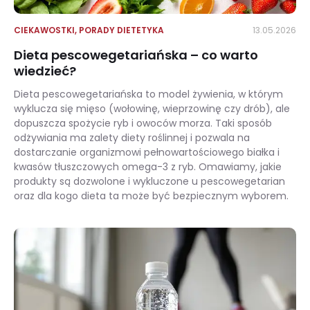
CIEKAWOSTKI
,
PORADY DIETETYKA
13.05.2026
Dieta pescowegetariańska – co warto
wiedzieć?
Dieta pescowegetariańska to model żywienia, w którym
wyklucza się mięso (wołowinę, wieprzowinę czy drób), ale
dopuszcza spożycie ryb i owoców morza. Taki sposób
odżywiania ma zalety diety roślinnej i pozwala na
dostarczanie organizmowi pełnowartościowego białka i
kwasów tłuszczowych omega-3 z ryb. Omawiamy, jakie
produkty są dozwolone i wykluczone u pescowegetarian
oraz dla kogo dieta ta może być bezpiecznym wyborem.
Dieta pescowegetariańska – co warto wiedzieć?