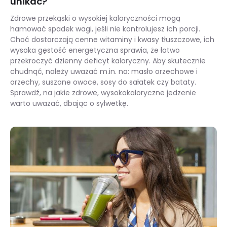
unikać?
Zdrowe przekąski o wysokiej kaloryczności mogą
hamować spadek wagi, jeśli nie kontrolujesz ich porcji.
Choć dostarczają cenne witaminy i kwasy tłuszczowe, ich
wysoka gęstość energetyczna sprawia, że łatwo
przekroczyć dzienny deficyt kaloryczny. Aby skutecznie
chudnąć, należy uważać m.in. na: masło orzechowe i
orzechy, suszone owoce, sosy do sałatek czy bataty.
Sprawdź, na jakie zdrowe, wysokokaloryczne jedzenie
warto uważać, dbając o sylwetkę.
Zdrowe, ale kaloryczne przekąski – czego unikać?