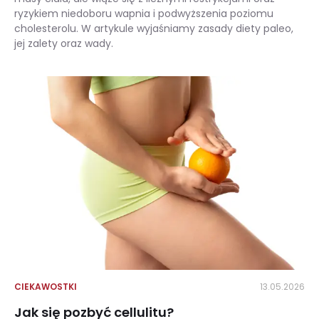
ryzykiem niedoboru wapnia i podwyższenia poziomu
cholesterolu. W artykule wyjaśniamy zasady diety paleo,
jej zalety oraz wady.
Dieta paleo – na czym polega? Zasady diety paleolitycznej i lista produktów zalecanych. Zalety i wady diety paleo
CIEKAWOSTKI
13.05.2026
Jak się pozbyć cellulitu?